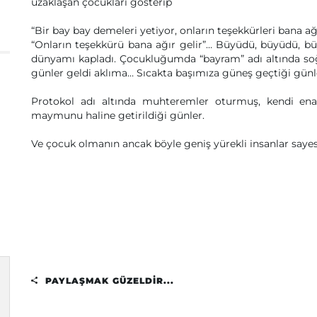
uzaklaşan çocukları gösterip
“Bir bay bay demeleri yetiyor, onların teşekkürleri bana ağır
“Onların teşekkürü bana ağır gelir”… Büyüdü, büyüdü,
dünyamı kapladı. Çocukluğumda “bayram” adı altında so
günler geldi aklıma… Sıcakta başımıza güneş geçtiği günl
Protokol adı altında muhteremler oturmuş, kendi enan
maymunu haline getirildiği günler.
Ve çocuk olmanın ancak böyle geniş yürekli insanlar saye
PAYLAŞMAK GÜZELDIR...