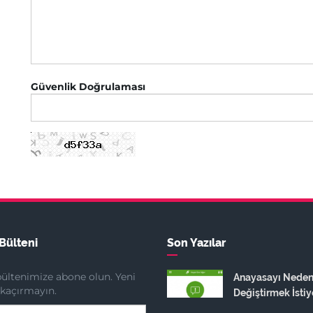
Güvenlik Doğrulaması
Bülteni
Son Yazılar
ültenimize abone olun. Yeni
Anayasayı Nede
ı kaçırmayın.
Değiştirmek İstiy