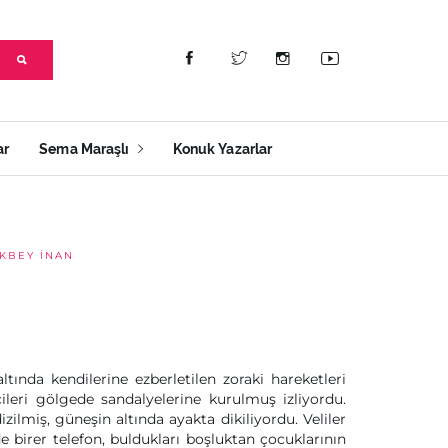
ar
Sema Maraşlı
Konuk Yazarlar
KBEY İNAN
tında kendilerine ezberletilen zoraki hareketleri
ileri gölgede sandalyelerine kurulmuş izliyordu.
zilmiş, güneşin altında ayakta dikiliyordu. Veliler
e birer telefon, buldukları boşluktan çocuklarının