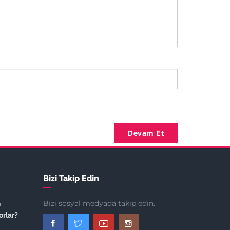
Devam Et
Bizi Takip Edin
Bizi sosyal medyada takip edin.
n
orlar?