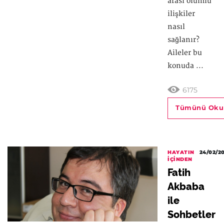
arası olumlu
ilişkiler
nasıl
sağlanır?
Aileler bu
konuda ...
6175
Tümünü Oku
HAYATIN
24/02/2
İÇINDEN
Fatih
Akbaba
ile
Sohbetler