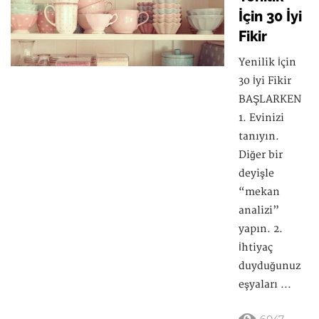
İçin 30 İyi
Fikir
Yenilik İçin
30 İyi Fikir
BAŞLARKEN
1. Evinizi
tanıyın.
Diğer bir
deyişle
“mekan
analizi”
yapın. 2.
İhtiyaç
duyduğunuz
eşyaları ...