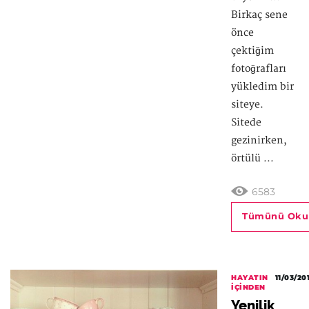
Birkaç sene
önce
çektiğim
fotoğrafları
yükledim bir
siteye.
Sitede
gezinirken,
örtülü ...
6583
Tümünü Oku
HAYATIN
11/03/20
İÇINDEN
Yenilik