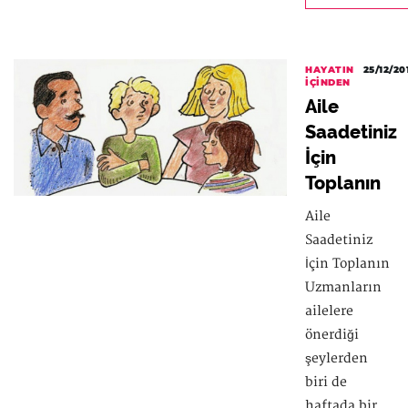
HAYATIN
25/12/20
İÇINDEN
Aile
Saadetiniz
İçin
Toplanın
Aile
Saadetiniz
İçin Toplanın
Uzmanların
ailelere
önerdiği
şeylerden
biri de
haftada bir