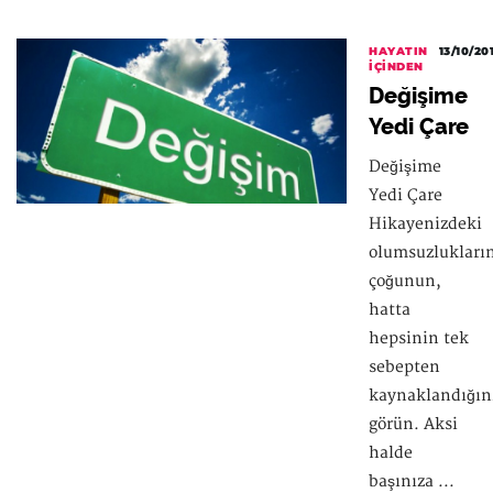
HAYATIN
13/10/20
İÇINDEN
Değişime
Yedi Çare
Değişime
Yedi Çare
Hikayenizdeki
olumsuzlukları
çoğunun,
hatta
hepsinin tek
sebepten
kaynaklandığın
görün. Aksi
halde
başınıza ...