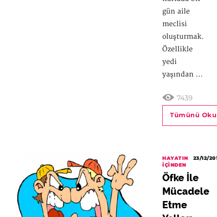
gün aile
meclisi
oluşturmak.
Özellikle
yedi
yaşından ...
7439
Tümünü Oku
HAYATIN
23/12/20
İÇINDEN
Öfke İle
Mücadele
Etme