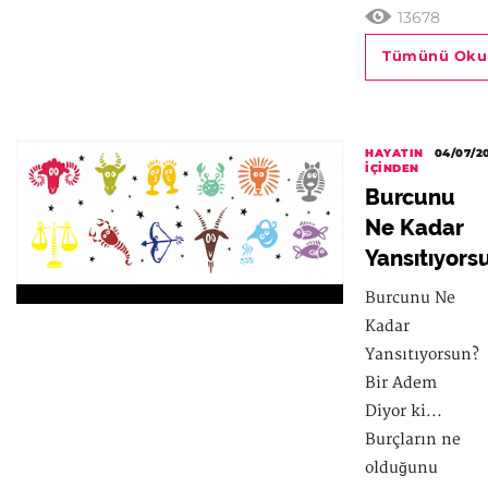
13678
Tümünü Oku
HAYATIN
04/07/2
İÇINDEN
Burcunu
Ne Kadar
Yansıtıyors
Burcunu Ne
Kadar
Yansıtıyorsun?
Bir Adem
Diyor ki...
Burçların ne
olduğunu