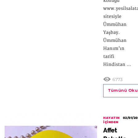
konuğu
www.yesilsalat
sitesiyle
Ümmühan
Yaşbay.
Ümmühan
Hanım’ın
tarifi
Hindistan ...
6773
Tümünü Oku
HAYATIN
02/01/20
İÇINDEN
Affet