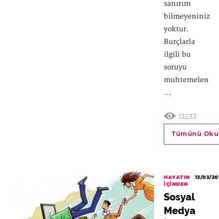
sanırım
bilmeyeniniz
yoktur.
Burçlarla
ilgili bu
soruyu
muhtemelen
...
13233
Tümünü Oku
HAYATIN
13/03/20
İÇINDEN
Sosyal
Medya