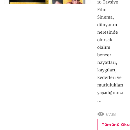
10 Tavsiye
Film
Sinema,
dünyanın
neresinde
olursak
olalım
benzer
hayatları,
kaygıları,
kederleri ve
mutlulukları
yaşadığımızı
...
6738
Tümünü Oku