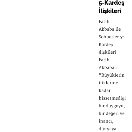
5-Kardeş
İlişkileri
Fatih
Akbaba ile
Sohbetler 5-
Kardeş
İlişkileri
Fatih
Akbaba :
“Büyüklerin
iliklerine
kadar
hissetmediği
bir duyguyu,
bir değeri ve
inancı,
dünyaya