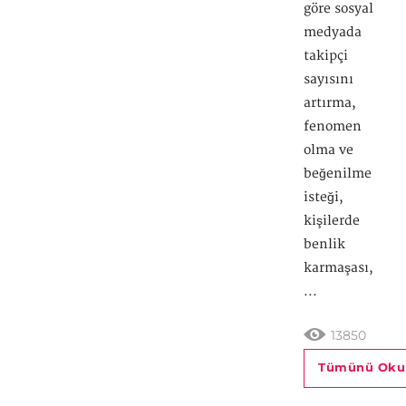
göre sosyal
medyada
takipçi
sayısını
artırma,
fenomen
olma ve
beğenilme
isteği,
kişilerde
benlik
karmaşası,
...
13850
Tümünü Oku