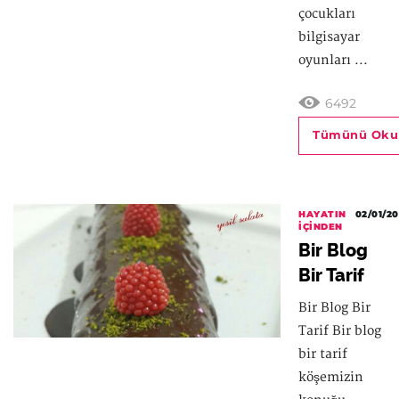
çocukları
bilgisayar
oyunları ...
6492
Tümünü Oku
HAYATIN
02/01/20
İÇINDEN
Bir Blog
Bir Tarif
Bir Blog Bir
Tarif Bir blog
bir tarif
köşemizin