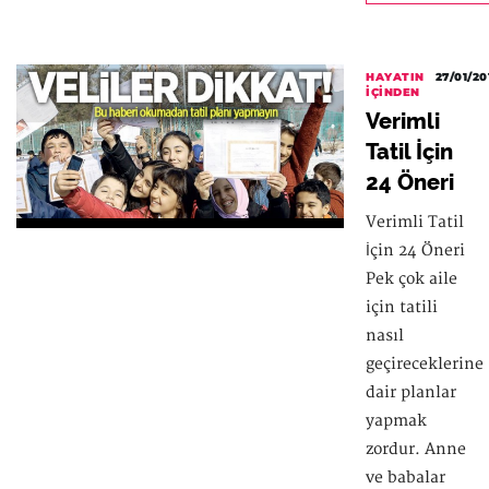
HAYATIN
27/01/20
İÇINDEN
Verimli
Tatil İçin
24 Öneri
Verimli Tatil
İçin 24 Öneri
Pek çok aile
için tatili
nasıl
geçireceklerine
dair planlar
yapmak
zordur. Anne
ve babalar