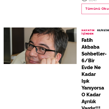
6047
Tümünü Oku
HAYATIN
02/03/2
İÇINDEN
Fatih
Akbaba
Sohbetler-
6/Bir
Evde Ne
Kadar
Işık
Yanıyorsa
O Kadar
Ayrılık
Vardır!!!