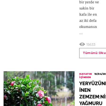
bir yerde ve
sakin bir
kafa ile en
az iki defa
okumanızı
...
15633
Tümünü Oku
HAYATIN
15/04/20
İÇINDEN
YERYÜZÜN
İNEN
ZEMZEM:Nİ
YAĞMURU