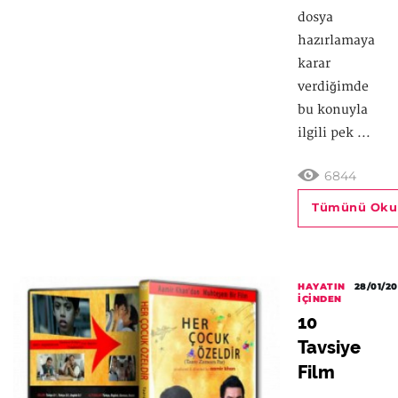
dosya
hazırlamaya
karar
verdiğimde
bu konuyla
ilgili pek ...
6844
Tümünü Oku
HAYATIN
28/01/20
İÇINDEN
10
Tavsiye
Film