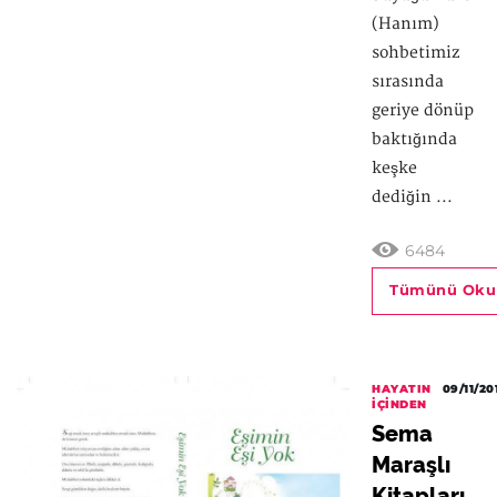
(Hanım)
sohbetimiz
sırasında
geriye dönüp
baktığında
keşke
dediğin ...
6484
Tümünü Oku
HAYATIN
09/11/20
İÇINDEN
Sema
Maraşlı
Kitapları