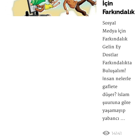
İçin
Farkındalık
Sosyal
Medya İçin
Farkındalık
Gelin Ey
Dostlar
Farkındalıkta
Buluşalım!
İnsan nelerle
gaflete
düşer? İslam
şuuruna göre
yaşamayıp
yabancı ...
14141