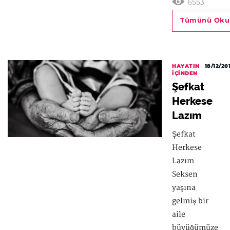
6553
Tümünü Oku
HAYATIN
18/12/20
İÇINDEN
Şefkat
Herkese
Lazım
Şefkat
Herkese
Lazım
Seksen
yaşına
gelmiş bir
aile
büyüğümüze