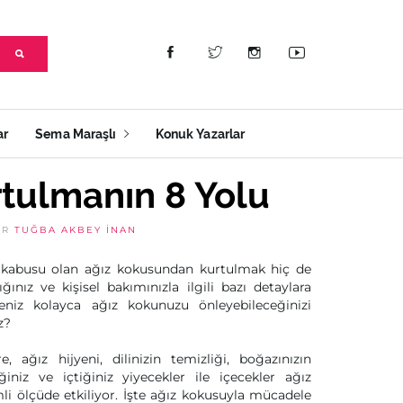
ar
Sema Maraşlı
Konuk Yazarlar
tulmanın 8 Yolu
AR
TUĞBA AKBEY İNAN
 kabusu olan ağız kokusundan kurtulmak hiç de
ığınız ve kişisel bakımınızla ilgili bazı detaylara
eniz kolayca ağız kokunuzu önleyebileceğinizi
z?
, ağız hijyeni, dilinizin temizliği, boğazınızın
ğiniz ve içtiğiniz yiyecekler ile içecekler ağız
i ölçüde etkiliyor. İşte ağız kokusuyla mücadele