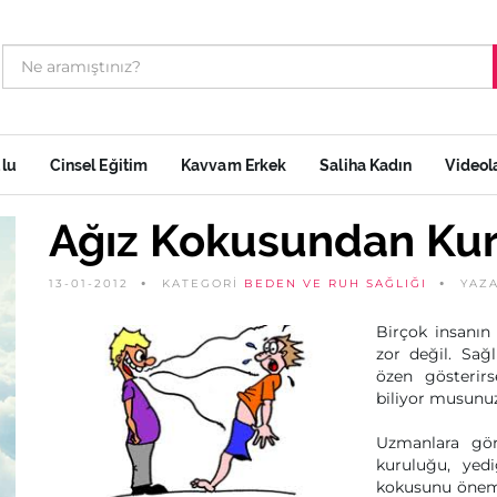
ulu
Cinsel Eğitim
Kavvam Erkek
Saliha Kadın
Videol
Ağız Kokusundan Kur
13-01-2012
KATEGORİ
BEDEN VE RUH SAĞLIĞI
YAZ
Birçok insanın
zor değil. Sağl
özen gösterirs
biliyor musunu
Uzmanlara göre
kuruluğu, yedi
kokusunu öneml