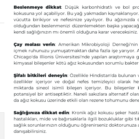
Beslenmeye dikkat
: Düşük karbonhidratlı ve bol pr
kokusuna yol açabiliyor. Bu yağ yakmadan kaynaklanıyor. 
vücutta birikiyor ve nefesinize yayılıyor. Bu ağzınızd
olduğundan beslenmenizi düzenlemekten başka yapacağın
kendi sağlığınızın mı önemli olduğuna karar vereceksiniz.
Çay molası verin
: Amerikan Mikrobiyoloji Derneği'nin 
içmek ruhunuzu yumuşatmaktan daha fazla işe yarıyor. A
Chicago'da Illionis Üniversitesi'nde yapılan araştırmaya g
kimyasal bileşenler kötü ağız kokusundan sorumlu bakteril
Şifalı bitkileri deneyin
: Özellikle Hindistan'da bulunan 
özellikler içeriyor ve doğal nefes temizleyici olarak he
miktarda sineol isimli bileşen içeriyor. Bu bileşenler
potansiyel bir antiseptiktir. Naneli sakızlara alternatif o
da ağız kokusu üzerinde etkili olan rezene tohumunu deney
Sağlığınıza dikkat edin
: Kronik ağız kokusu şeker hasta
hastalıkları, mide ve bağırsaklarla ilgili bozukluklar gibi t
sağlık sorunlarınızın olduğunu öğrenirseniz doktorunuza 
danışabilirsiniz.