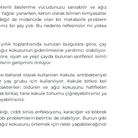
oteinli beslenme vücudunuzu sarsabilir ve ağız
Yağlar yanarken, keton olarak bilinen kimyasallar
a değil de midenizde olan bir metabolik problem
ız bir şey yok. Bu nedenle nefesinizin mi yoksa
yıllık toplantısında sunulan bulgulara göre, çay
ğız kokusunun giderilmesine yardımcı olabiliyor.
öre, siyah ve yeşil çayda bulunan polifenol isimli
erin gelişimini önlüyor.
ve baharat olarak kullanılan Kakule, antibakteriyel
r yaş grubu için kullanılıyor. Kakule bitkisi bol
 bakterileri öldüren ve ağız kokusunu hafifleten
larak birkaç tane kakule tohumu çiğneyebilirsiniz ya
ebilirsiniz.
lığı, ciddi sinüs enfeksiyonu, karaciğer ve böbrek
ıbbi problemlerin belirtisi de olabiliyor. Bunun gibi
ağız kokusunu önlemek için neler yapabileceğinizi