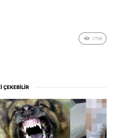
2758
I ÇEKEBILIR