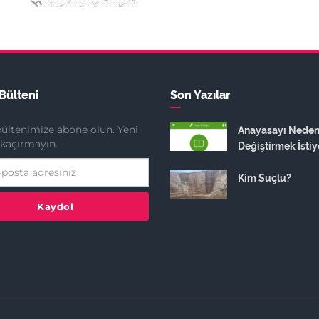
Bülteni
Son Yazılar
ültenimize abone olun. Yeni
Anayasayı Nede
ı kaçırmayın.
Değiştirmek İstiy
Kim Suçlu?
Kaydol