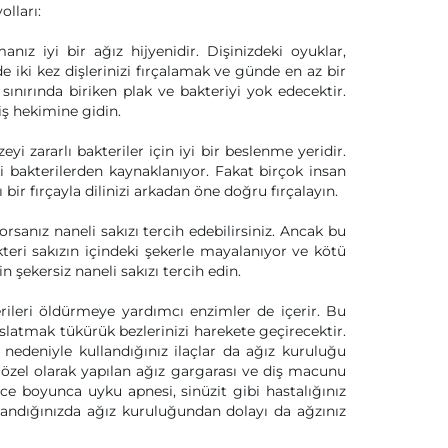
olları:
nız iyi bir ağız hijyenidir. Dişinizdeki oyuklar,
de iki kez dişlerinizi fırçalamak ve günde en az bir
 sınırında biriken plak ve bakteriyi yok edecektir.
iş hekimine gidin.
üzeyi zararlı bakteriler için iyi bir beslenme yeridir.
 bakterilerden kaynaklanıyor. Fakat birçok insan
 bir fırçayla dilinizi arkadan öne doğru fırçalayın.
rsanız naneli sakızı tercih edebilirsiniz. Ancak bu
teri sakızın içindeki şekerle mayalanıyor ve kötü
 şekersiz naneli sakızı tercih edin.
rileri öldürmeye yardımcı enzimler de içerir. Bu
slatmak tükürük bezlerinizi harekete geçirecektir.
 nedeniyle kullandığınız ilaçlar da ağız kuruluğu
özel olarak yapılan ağız gargarası ve diş macunu
ce boyunca uyku apnesi, sinüzit gibi hastalığınız
yandığınızda ağız kuruluğundan dolayı da ağzınız