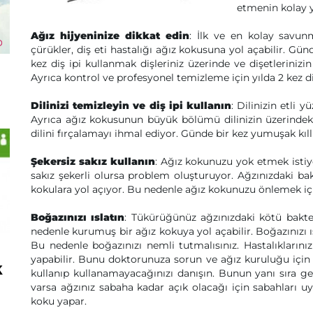
etmenin kolay y
Ağız hijyeninize dikkat edin
: İlk ve en kolay savunma
çürükler, diş eti hastalığı ağız kokusuna yol açabilir. Gün
kez diş ipi kullanmak dişleriniz üzerinde ve dişetlerinizin
Ayrıca kontrol ve profesyonel temizleme için yılda 2 kez d
Dilinizi temizleyin ve diş ipi kullanın
: Dilinizin etli y
Ayrıca ağız kokusunun büyük bölümü dilinizin üzerindeki
dilini fırçalamayı ihmal ediyor. Günde bir kez yumuşak kıllı
Şekersiz sakız kullanın
: Ağız kokunuzu yok etmek istiyo
sakız şekerli olursa problem oluşturuyor. Ağzınızdaki bak
kokulara yol açıyor. Bu nedenle ağız kokunuzu önlemek için
Boğazınızı ıslatın
: Tükürüğünüz ağzınızdaki kötü bakte
nedenle kurumuş bir ağız kokuya yol açabilir. Boğazınızı ı
Bu nedenle boğazınızı nemli tutmalısınız. Hastalıklarınız
yapabilir. Bunu doktorunuza sorun ve ağız kuruluğu için 
k
kullanıp kullanamayacağınızı danışın. Bunun yanı sıra ge
varsa ağzınız sabaha kadar açık olacağı için sabahları u
koku yapar.