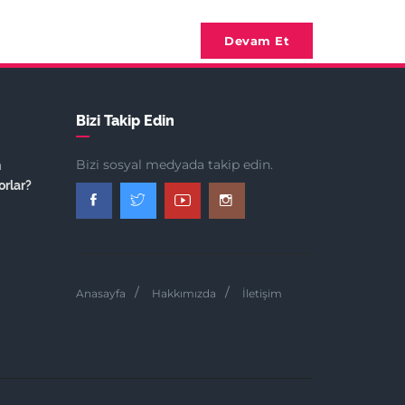
Devam Et
Bizi Takip Edin
Bizi sosyal medyada takip edin.
n
orlar?
Anasayfa
Hakkımızda
İletişim