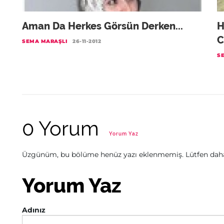
Aman Da Herkes Görsün Derken...
H
C
SEMA MARAŞLI
26-11-2012
S
0 Yorum
Yorum Yaz
Üzgünüm, bu bölüme henüz yazı eklenmemiş. Lütfen daha 
Yorum Yaz
Adınız