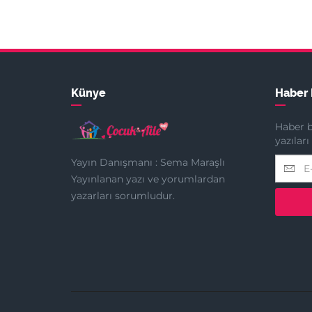
Künye
Haber 
Haber b
yazılar
Yayın Danışmanı : Sema Maraşlı
Yayınlanan yazı ve yorumlardan
yazarları sorumludur.