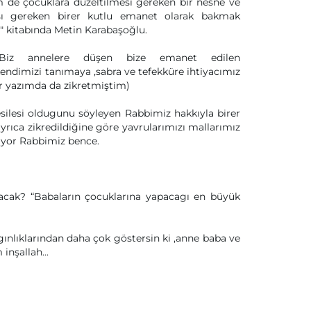
m de çocuklara düzeltilmesi gereken bir nesne ve
ı gereken birer kutlu emanet olarak bakmak
" kitabında Metin Karabaşoğlu.
a.Biz annelere düşen bize emanet edilen
ndimizi tanımaya ,sabra ve tefekküre ihtiyacımız
 yazımda da zikretmiştim)
esilesi oldugunu söyleyen Rabbimiz hakkıyla birer
yrıca zikredildiğine göre yavrularımızı mallarımız
iyor Rabbimiz bence.
acak? “Babaların çocuklarına yapacagı en büyük
zgınlıklarından daha çok göstersin ki ,anne baba ve
inşallah...