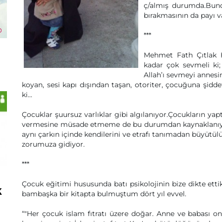
ç/almış durumda.Bund
bırakmasının da payı 
***
Mehmet Fath Çıtlak 
kadar çok sevmeli ki; 
Allah’ı sevmeyi annesi
koyan, sesi kapı dışından taşan, otoriter, çocuğuna şidd
ki...
Çocuklar şuursuz varlıklar gibi algılanıyor.Çocukların yap
vermesine müsade etmeme de bu durumdan kaynaklanıyor.
aynı çarkın içinde kendilerini ve etrafı tanımadan büyütülü
zorumuza gidiyor.
***
Çocuk eğitimi hususunda batı psikolojinin bize dikte etti
k
bambaşka bir kitapta bulmuştum dört yıl evvel.
“"Her çocuk islam fıtratı üzere doğar. Anne ve babası on