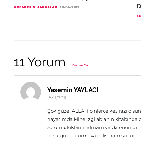
D
ADEMLER & HAVVALAR
18-04-2012
S
11 Yorum
Yorum Yaz
Yasemin YAYLACI
18/11/2011
Çok güzel,ALLAH binlerce kez razı olsun.
hayatımda.Mine İzgi ablanın kitabında 
sorumluluklarını almam ya da onun um
boşluğu doldurmaya çalışmam sonucu' Si