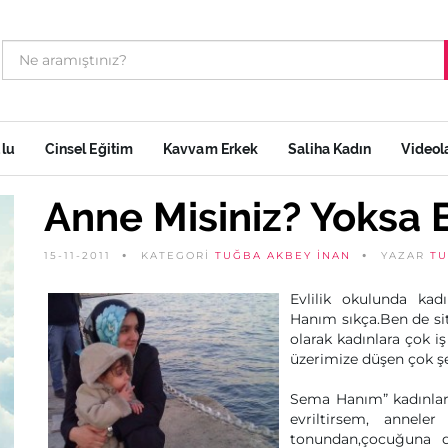
ulu
Cinsel Eğitim
Kavvam Erkek
Saliha Kadın
Videol
Anne Misiniz? Yoksa 
15-11-2011
KATEGORİ
TUĞBA AKBEY İNAN
YAZAR
TU
Evlilik okulunda ka
Hanım sıkça.Ben de si
olarak kadınlara çok i
üzerimize düşen çok ş
Sema Hanım” kadınlar 
evriltirsem, annele
tonundan,çocuğuna d