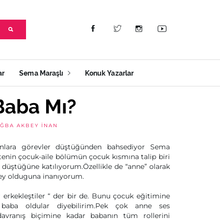
ar
Sema Maraşlı
Konuk Yazarlar
Baba Mı?
ĞBA AKBEY İNAN
dınlara görevler düştüğünden bahsediyor Sema
tenin çocuk-aile bölümün çocuk kısmına talip biri
ş düştüğüne katılıyorum.Özellikle de “anne” olarak
ey olduguna inanıyorum.
erkekleştiler “ der bir de. Bunu çocuk eğitimine
r baba oldular diyebilirim.Pek çok anne ses
avranış biçimine kadar babanın tüm rollerini