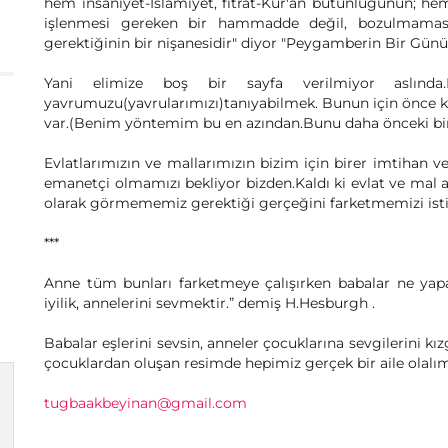
hem insaniyet-İslamiyet, fıtrat-Kur'an bütünlüğünün; he
işlenmesi gereken bir hammadde değil, bozulmamas
gerektiğinin bir nişanesidir" diyor "Peygamberin Bir Günü
Yani elimize boş bir sayfa verilmiyor aslınd
yavrumuzu(yavrularımızı)tanıyabilmek. Bunun için önce ke
var.(Benim yöntemim bu en azından.Bunu daha önceki bir
Evlatlarımızın ve mallarımızın bizim için birer imtihan v
emanetçi olmamızı bekliyor bizden.Kaldı ki evlat ve mal a
olarak görmememiz gerektiği gerçeğini farketmemizi ist
***
Anne tüm bunları farketmeye çalışırken babalar ne yap
iyilik, annelerini sevmektir.” demiş H.Hesburgh .
Babalar eşlerini sevsin, anneler çocuklarına sevgilerini kı
çocuklardan oluşan resimde hepimiz gerçek bir aile olalım 
tugbaakbeyinan@gmail.com