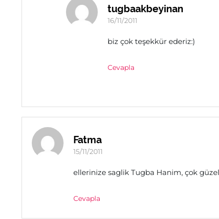
tugbaakbeyinan
16/11/2011
biz çok teşekkür ederiz:)
Cevapla
Fatma
15/11/2011
ellerinize saglik Tugba Hanim, çok güzel 
Cevapla