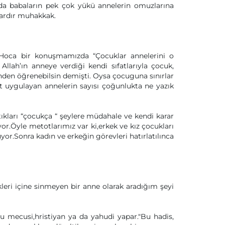
a babaların pek çok yükü annelerin omuzlarına
vardır muhakkak.
Hoca bir konuşmamızda “Çocuklar annelerini o
Allah’ın anneye verdiği kendi sıfatlarıyla çocuk,
nden öğrenebilsin demişti. Oysa çocuguna sınırlar
et uygulayan annelerin sayısı çoğunlukta ne yazık
tıkları “çocukça “ şeylere müdahale ve kendi karar
Öyle metotlarımız var ki,erkek ve kız çocukları
yor.Sonra kadın ve erkeğin görevleri hatırlatılınca
kleri içine sinmeyen bir anne olarak aradığım şeyi
u mecusi,hristiyan ya da yahudi yapar."Bu hadis,