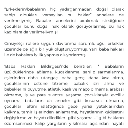
“Erkeklerin/babaların hiç yadırganmadan, doğal olarak
sahip oldukları varsayılan bu haklar” annelere de
verilmeliymiş. Babaları annelerini bırakmak istediğinde
çocuklar bunu doğal hak olarak görüyorlarmış, bu hak
kadınlara da verilmeliymiş!
Cinsiyetçi rollere uygun davranma sorumluluğu, erkekler
üzerinde de ağır bir yük oluşturuyormuş. Yani baba hakları
ile de babalara iyilik yapmış oluyorlarmış.
‘Baba Hakları Bildirgesi’nde belirtilen; ‘ Babaların
üzüldüklerinde ağlama, kucaklanma, sarılıp sarmalanma,
eşlerinden daha utangaç, daha genç, daha kısa olma,
çocuklarının üstüne titreme, babalık izni alma ve
bebeklerini büyütme, atletik, kaslı ve maço olmama, arabası
olmama, iş ve para sıkıntısı yaşama, çocuklarıyla evcilik
oynama, babaların da anneler gibi kusursuz olmama,
çocukları altını ıslattığında gece yarısı yataklarından
kalkma, tamir işlerinden anlamama, hayatlarının gidişatını
değiştirme ve hayatı diledikleri gibi yaşama ...’ gibi hakların
özümsenmesi kalıp yargıların yıkılması açısından hayati