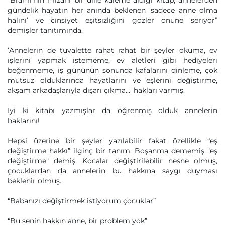
“Brami’nin mizahi bir dille kaleme aldığı kitap, annelerden
gündelik hayatın her anında beklenen ‘sadece anne olma
halini’ ve cinsiyet eşitsizliğini gözler önüne seriyor”
demişler tanıtımında.
‘Annelerin de tuvalette rahat rahat bir şeyler okuma, ev
işlerini yapmak istememe, ev aletleri gibi hediyeleri
beğenmeme, iş gününün sonunda kafalarını dinleme, çok
mutsuz olduklarında hayatlarını ve eşlerini değiştirme,
akşam arkadaşlarıyla dışarı çıkma...’ hakları varmış.
İyi ki kitabı yazmışlar da öğrenmiş olduk annelerin
haklarını!
Hepsi üzerine bir şeyler yazılabilir fakat özellikle “eş
değiştirme hakkı” ilginç bir tanım. Boşanma dememiş "eş
değiştirme" demiş. Kocalar değiştirilebilir nesne olmuş,
çocuklardan da annelerin bu hakkına saygı duyması
beklenir olmuş.
“Babanızı değiştirmek istiyorum çocuklar”
“Bu senin hakkın anne, bir problem yok”