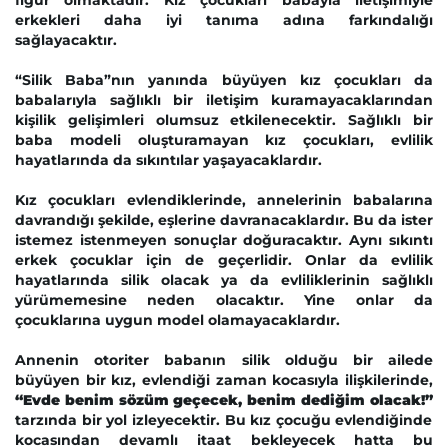
figür olmaktadır. Kız çocukları babayla iletişimiyle
erkekleri daha iyi tanıma adına farkındalığı
sağlayacaktır.
“Silik Baba”nın yanında büyüyen kız çocukları da
babalarıyla sağlıklı bir iletişim kuramayacaklarından
kişilik gelişimleri olumsuz etkilenecektir. Sağlıklı bir
baba modeli oluşturamayan kız çocukları, evlilik
hayatlarında da sıkıntılar yaşayacaklardır.
Kız çocukları evlendiklerinde, annelerinin babalarına
davrandığı şekilde, eşlerine davranacaklardır. Bu da ister
istemez istenmeyen sonuçlar doğuracaktır. Aynı sıkıntı
erkek çocuklar için de geçerlidir. Onlar da evlilik
hayatlarında silik olacak ya da evliliklerinin sağlıklı
yürümemesine neden olacaktır. Yine onlar da
çocuklarına uygun model olamayacaklardır.
Annenin otoriter babanın silik olduğu bir ailede
büyüyen bir kız, evlendiği zaman kocasıyla ilişkilerinde,
“Evde benim sözüm geçecek, benim dediğim olacak!”
tarzında bir yol izleyecektir. Bu kız çocuğu evlendiğinde
kocasından devamlı itaat bekleyecek hatta bu