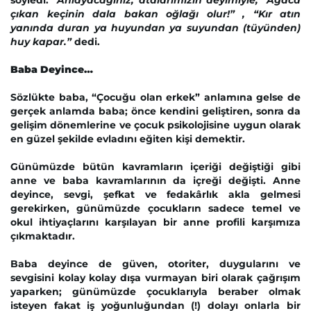
söyledi. "
Anlayacağınız, atalarımızın deyimiyle;
“
Ağaca
çıkan keçinin dala bakan oğlağı olur!” , “Kır atın
yanında duran ya huyundan
ya
suyundan (tüyünden)
huy kapar.”
dedi.
Baba Deyince…
Sözlükte baba, “Çocuğu olan erkek” anlamına gelse de
gerçek anlamda baba; önce kendini geliştiren, sonra da
gelişim dönemlerine ve çocuk psikolojisine uygun olarak
en güzel şekilde evladını eğiten kişi demektir.
Günümüzde bütün kavramların içeriği değiştiği gibi
anne ve baba kavramlarının da içreği değişti. Anne
deyince, sevgi, şefkat ve fedakârlık akla gelmesi
gerekirken, günümüzde çocukların sadece temel ve
okul ihtiyaçlarını karşılayan bir anne profili karşımıza
çıkmaktadır.
Baba deyince de güven, otoriter, duygularını ve
sevgisini kolay kolay dışa vurmayan biri olarak çağrışım
yaparken; günümüzde çocuklarıyla beraber olmak
isteyen fakat iş yoğunluğundan (!) dolayı onlarla bir