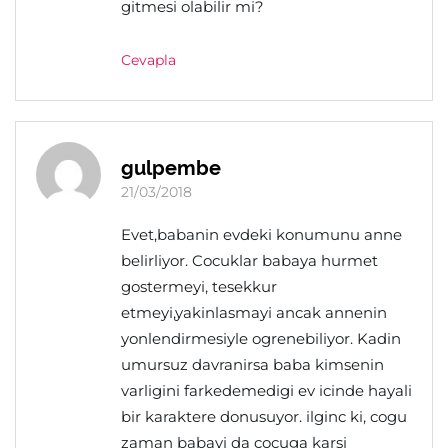
gitmesi olabilir mi?
Cevapla
gulpembe
21/03/2018
Evet,babanin evdeki konumunu anne
belirliyor. Cocuklar babaya hurmet
gostermeyi, tesekkur
etmeyi,yakinlasmayi ancak annenin
yonlendirmesiyle ogrenebiliyor. Kadin
umursuz davranirsa baba kimsenin
varligini farkedemedigi ev icinde hayali
bir karaktere donusuyor. ilginc ki, cogu
zaman babayi da cocuga karsi