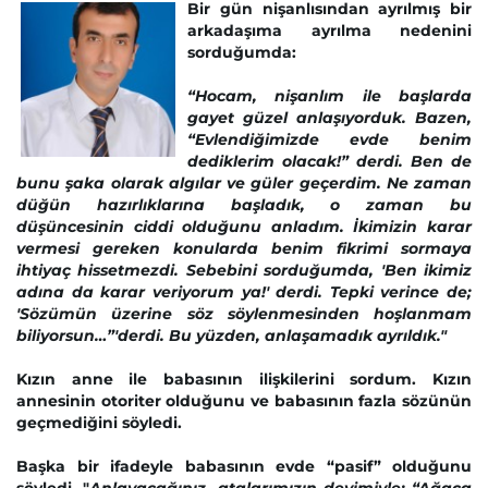
Bir gün nişanlısından ayrılmış bir
arkadaşıma ayrılma nedenini
sorduğumda:
“Hocam, nişanlım ile başlarda
gayet güzel anlaşıyorduk. Bazen,
“Evlendiğimizde evde benim
dediklerim olacak!” derdi. Ben de
bunu şaka olarak algılar ve güler geçerdim. Ne zaman
düğün hazırlıklarına başladık, o zaman bu
düşüncesinin ciddi olduğunu anladım. İkimizin karar
vermesi gereken konularda benim fikrimi sormaya
ihtiyaç hissetmezdi. Sebebini sorduğumda, 'Ben ikimiz
adına da karar veriyorum ya!' derdi. Tepki verince de;
'Sözümün üzerine söz söylenmesinden hoşlanmam
biliyorsun…”'derdi. Bu yüzden, anlaşamadık ayrıldık."
Kızın anne ile babasının ilişkilerini sordum.
Kızın
annesinin otoriter olduğunu ve babasının fazla sözünün
geçmediğini söyledi.
Başka bir ifadeyle babasının evde “pasif” olduğunu