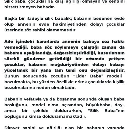
Silik baba, çocuklarına karşı ağırlığı olmayan ve kendini
hissettirmeyen babadır.
Başka bir ifadeyle silik babalık; babanın bedenen evde
olup annenin evde hâkimiyetinden dolayı çocuklar
üzerinde söz sahibi olamamasıdır
Aile içindeki kararlarda annenin babaya söz hakkı
vermediği, baba söz söylemeye çalıştığı zaman da
babanın aşağılandığı, değersizleştirildiği, kusurlarının
sürekli gündeme getirildiği bir ortamda yetişen
çocuklar, babanın mağduriyetinden dolayı babayı
yüceltmek bir yana tam tersi onu değersizleştirir.
Bunun sonucunda çocuğun “Lider Baba” modeli
bozulmakta, bu yüzden özellikle erkek çocuklarda kişilik
bozulmalarına neden olmaktadır.
Babanın vefatıyla ya da boşanma sonunda oluşan baba
boşluğunu, model olma açısından, büyükbaba, dayı,
amca bir şekilde doldururken, “Silik Baba”nın
boşluğunu kimse dolduramamaktadır.
Dirayet sahibi ve ağırlığı olan bir babanın yanında