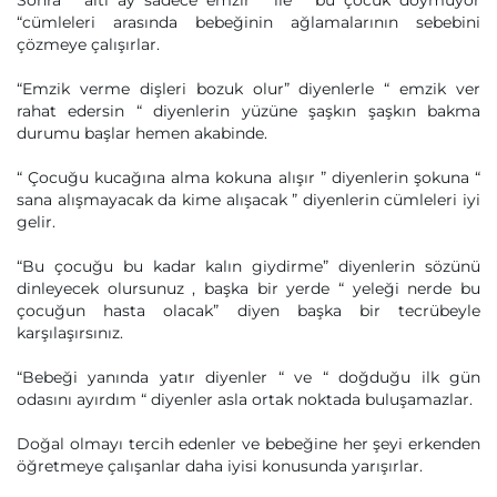
Sonra “ altı ay sadece emzir ” ile “ bu çocuk doymuyor
“cümleleri arasında bebeğinin ağlamalarının sebebini
çözmeye çalışırlar.
“Emzik verme dişleri bozuk olur” diyenlerle “ emzik ver
rahat edersin “ diyenlerin yüzüne şaşkın şaşkın bakma
durumu başlar hemen akabinde.
“ Çocuğu kucağına alma kokuna alışır ” diyenlerin şokuna “
sana alışmayacak da kime alışacak ” diyenlerin cümleleri iyi
gelir.
“Bu çocuğu bu kadar kalın giydirme” diyenlerin sözünü
dinleyecek olursunuz , başka bir yerde “ yeleği nerde bu
çocuğun hasta olacak” diyen başka bir tecrübeyle
karşılaşırsınız.
“Bebeği yanında yatır diyenler “ ve “ doğduğu ilk gün
odasını ayırdım “ diyenler asla ortak noktada buluşamazlar.
Doğal olmayı tercih edenler ve bebeğine her şeyi erkenden
öğretmeye çalışanlar daha iyisi konusunda yarışırlar.