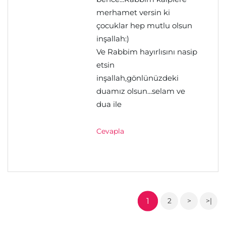
merhamet versin ki
çocuklar hep mutlu olsun
inşallah:)
Ve Rabbim hayırlısını nasip
etsin
inşallah,gönlünüzdeki
duamız olsun...selam ve
dua ile
Cevapla
1
2
>
>|