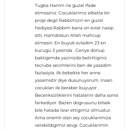
Tugba Hanim ne guzel ifade
etmissiniz. Cocuklarimiz elbette bir
proje degil Rabbimizin en guzel
hediyesi.Rabbim bana on evlat nasip
etti. Hamdolsun Allah mahcup
etmesin. En buyuk evladim 23 en
kucugu 3 yasinda . Geriye donup
baktigimda yazinizda belirttiginiz
tecrube secimlerini ben de yasadim
fazlasiyla. ilk bebekte her anne
yasamistir diye dusunuyorum. Insan
cocuklari ile beraber buyuyor .
Beceriksizliklerini hatalarini daha sonra
farkediyor. Bazen dogrusunu bilsek
bile hatada israr ettigimiz olmustur.
Ama onemli olan sey cocuklarimiza
verebildigimiz sevgi. Cocuklarimin