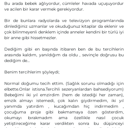
Bu arada bebek ağlıyordur, cümleler havada uçuşuyordur
ve acilen bir karar vermek gerekiyordur.
Bir de bunlara radyolarda ve televizyon programlarında
dinlediğiniz uzmanlar ve okuduğunuz kitaplar da eklenir ve
çok bilinmeyenli denklem içinde anneler kendini bir türlü iyi
bir anne gibi hissetmezler.
Dediğim gibi en başında itibaren ben de bu tercihlerin
arasında kaldım, yanıldığım da oldu , sevinçle doğrusu bu
dediğim de...
Benim tercihlerim şöyleydi;
Normal doğumu tecih ettim. (Sağlık sorunu olmadığı için
elbette.Onlar istisna.Tercihli sezeryanlardan bahsediyorum)
Bebeğimi iki yıl emzirdim (hem de istediği her zaman),
emzik almayı istemedi, çok kalın giydirmedim, iki yıl
yanımda yatırdım , kucağımdan hiç indirmedim ,
çocuğuma proje gibi bakmamaya özen gösterdim,
okumayı bırakmadım ama özellikle nasıl çocuk
yetiştireceğime karar verdikten sonra bu düşünceyi