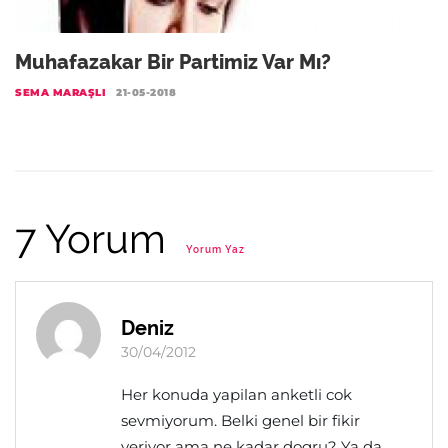
Muhafazakar Bir Partimiz Var Mı?
SEMA MARAŞLI
21-05-2018
7 Yorum
Yorum Yaz
Deniz
30/04/2012
Her konuda yapilan anketli cok
sevmiyorum. Belki genel bir fikir
veriyor ama ne kadar dogru? Ya da