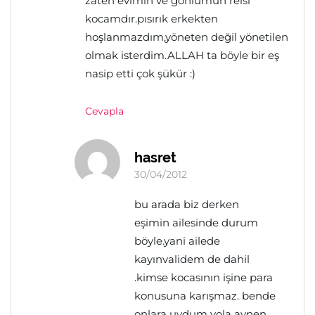
zaten evimin ve gönlümün reisi
kocamdır.pısırık erkekten
hoşlanmazdım,yöneten değil yönetilen
olmak isterdim.ALLAH ta böyle bir eş
nasip etti çok şükür :)
Cevapla
hasret
30/04/2012
bu arada biz derken
eşimin ailesinde durum
böyle.yani ailede
kayınvalidem de dahil
.kimse kocasının işine para
konusuna karışmaz. bende
onlara uydum yola aynen