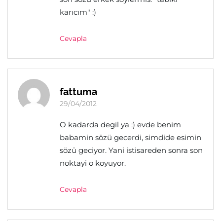
karıcım" :)
Cevapla
fattuma
29/04/2012
O kadarda degil ya :) evde benim
babamin sözü gecerdi, simdide esimin
sözü geciyor. Yani istisareden sonra son
noktayi o koyuyor.
Cevapla