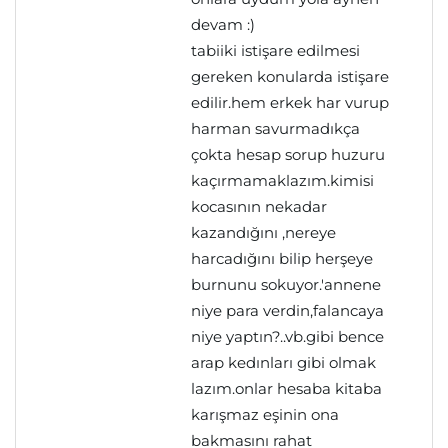
devam :)
tabiiki istişare edilmesi
gereken konularda istişare
edilir.hem erkek har vurup
harman savurmadıkça
çokta hesap sorup huzuru
kaçırmamaklazım.kimisi
kocasının nekadar
kazandığını ,nereye
harcadığını bilip herşeye
burnunu sokuyor.'annene
niye para verdin,falancaya
niye yaptın?..vb.gibi bence
arap kedınları gibi olmak
lazım.onlar hesaba kitaba
karışmaz eşinin ona
bakmasını rahat