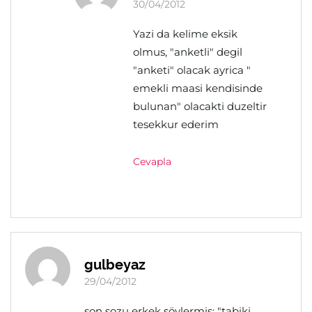
30/04/2012
Yazi da kelime eksik
olmus, "anketli" degil
"anketi" olacak ayrica "
emekli maasi kendisinde
bulunan" olacakti duzeltir
tesekkur ederim
Cevapla
gulbeyaz
29/04/2012
son sozu erkek söylermis: "tabiki