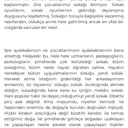
başlanmıştır. Zira çocuklarımız sokağı bilmiyor. Sokak
oyunlarını, sokak oyunlarının getirdiği dayanışma
duygusunu kaybetmiş. Sokağın tozuyla bağışıklık kazanmış
nesillerden, oldukça arınık hale getirilmiş ancak en ufak bir
rüzgârda savrulan bir nesil.
İşte ayakkabınızın ve çocuklarımızın ayakkabılarının bana
anlattığı hikâyedir bu. Hele hele uzmanların, pedagogların,
psikologların şimdilerde çok kötülediği sokak; bizim
sokağımız, bizim nesle hayatı öğreten sahne. Hayatın
neredeyse bütün uygulamalarının olduğu yerdi sokak.
Hareket etme isteğinin giderildiği her arkadaşımızın
annesinin, öz teyzemiz olduğu sokak. Acıktığında ekmek
aldığın, susadığında kana kana su içtiğin mekân; sokak.
Hani popüler tabir ile deşarj olduğumuz yerdi sokak. Elbette
pirü pak değildi. Ama masumdu, niyetler temizdi. Ve
hepsinden önemlisi de doğayla kurulan doğrudan ilişkiydi.
Hiçbir kitabın aracılığıyla değil bizatihi kendisi ile temas
ettiğimiz doğa. Ve şimdilerde gittikçe doğadan uzaklaşan
ve yapaylaşan nesile paralel olarak yapaylaşan ilişkiler