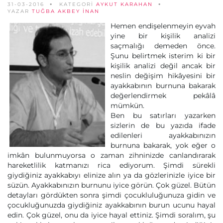
31-03-2016
KATEGORİ
AYKUT KARAHAN
YAZAR
TUĞBA AKBEY İNAN
Hemen endişelenmeyin eyvah
yine bir kişilik analizi
saçmalığı demeden önce.
Şunu belirtmek isterim ki bir
kişilik analizi değil ancak bir
neslin değişim hikâyesini bir
ayakkabının burnuna bakarak
değerlendirmek pekâlâ
mümkün.
Ben bu satırları yazarken
sizlerin de bu yazıda ifade
edilenleri ayakkabınızın
burnuna bakarak, yok eğer o
imkân bulunmuyorsa o zaman zihninizde canlandırarak
hareketlilik katmanızı rica ediyorum. Şimdi sürekli
giydiğiniz ayakkabıyı elinize alın ya da gözlerinizle iyice bir
süzün. Ayakkabınızın burnunu iyice görün. Çok güzel. Bütün
detayları gördükten sonra şimdi çocukluluğunuza gidin ve
çocukluğunuzda giydiğiniz ayakkabının burun ucunu hayal
edin. Çok güzel, onu da iyice hayal ettiniz. Şimdi soralım, şu