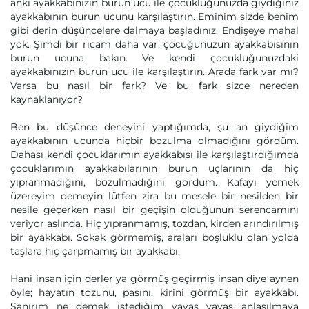
anki ayakkabınızın burun ucu ile çocukluğunuzda giydiğiniz
ayakkabının burun ucunu karşılaştırın. Eminim sizde benim
gibi derin düşüncelere dalmaya başladınız. Endişeye mahal
yok. Şimdi bir ricam daha var, çocuğunuzun ayakkabısının
burun ucuna bakın. Ve kendi çocukluğunuzdaki
ayakkabınızın burun ucu ile karşılaştırın. Arada fark var mı?
Varsa bu nasıl bir fark? Ve bu fark sizce nereden
kaynaklanıyor?
Ben bu düşünce deneyini yaptığımda, şu an giydiğim
ayakkabının ucunda hiçbir bozulma olmadığını gördüm.
Dahası kendi çocuklarımın ayakkabısı ile karşılaştırdığımda
çocuklarımın ayakkabılarının burun uçlarının da hiç
yıpranmadığını, bozulmadığını gördüm. Kafayı yemek
üzereyim demeyin lütfen zira bu mesele bir nesilden bir
nesile geçerken nasıl bir geçişin olduğunun serencamını
veriyor aslında. Hiç yıpranmamış, tozdan, kirden arındırılmış
bir ayakkabı. Sokak görmemiş, araları boşluklu olan yolda
taşlara hiç çarpmamış bir ayakkabı.
Hani insan için derler ya görmüş geçirmiş insan diye aynen
öyle; hayatın tozunu, pasını, kirini görmüş bir ayakkabı.
Sanırım ne demek istediğim yavaş yavaş anlaşılmaya