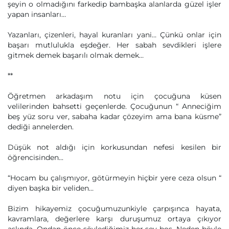
şeyin o olmadığını farkedip bambaşka alanlarda güzel işler
yapan insanları…
Yazanları, çizenleri, hayal kuranları yani… Çünkü onlar için
başarı mutlulukla eşdeğer. Her sabah sevdikleri işlere
gitmek demek başarılı olmak demek…
**
Öğretmen arkadaşım notu için çocuğuna küsen
velilerinden bahsetti geçenlerde. Çocuğunun “ Anneciğim
beş yüz soru ver, sabaha kadar çözeyim ama bana küsme”
dediği annelerden.
Düşük not aldığı için korkusundan nefesi kesilen bir
öğrencisinden...
“Hocam bu çalışmıyor, götürmeyin hiçbir yere ceza olsun “
diyen başka bir veliden…
Bizim hikayemiz çocuğumuzunkiyle çarpışınca hayata,
kavramlara, değerlere karşı duruşumuz ortaya çıkıyor