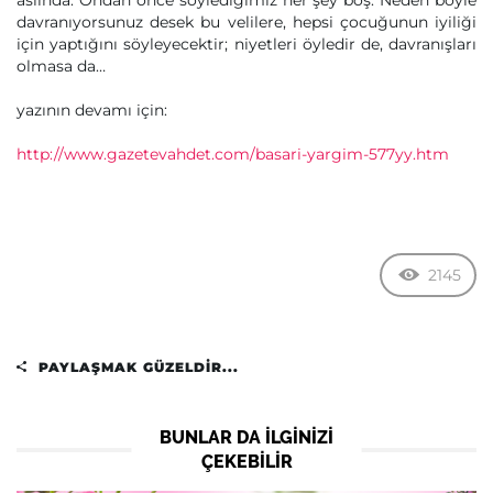
aslında. Ondan önce söylediğimiz her şey boş. Neden böyle
davranıyorsunuz desek bu velilere, hepsi çocuğunun iyiliği
için yaptığını söyleyecektir; niyetleri öyledir de, davranışları
olmasa da…
yazının devamı için:
http://www.gazetevahdet.com/basari-yargim-577yy.htm
2145
PAYLAŞMAK GÜZELDIR...
BUNLAR DA ILGINIZI
ÇEKEBILIR