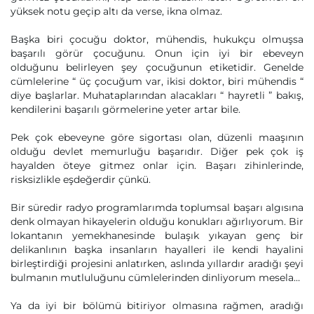
yüksek notu geçip altı da verse, ikna olmaz.
Başka biri çocuğu doktor, mühendis, hukukçu olmuşsa
başarılı görür çocuğunu. Onun için iyi bir ebeveyn
olduğunu belirleyen şey çocuğunun etiketidir. Genelde
cümlelerine “ üç çocuğum var, ikisi doktor, biri mühendis “
diye başlarlar. Muhataplarından alacakları “ hayretli ” bakış,
kendilerini başarılı görmelerine yeter artar bile.
Pek çok ebeveyne göre sigortası olan, düzenli maaşının
olduğu devlet memurluğu başarıdır. Diğer pek çok iş
hayalden öteye gitmez onlar için. Başarı zihinlerinde,
risksizlikle eşdeğerdir çünkü.
Bir süredir radyo programlarımda toplumsal başarı algısına
denk olmayan hikayelerin olduğu konukları ağırlıyorum. Bir
lokantanın yemekhanesinde bulaşık yıkayan genç bir
delikanlının başka insanların hayalleri ile kendi hayalini
birleştirdiği projesini anlatırken, aslında yıllardır aradığı şeyi
bulmanın mutluluğunu cümlelerinden dinliyorum mesela…
Ya da iyi bir bölümü bitiriyor olmasına rağmen, aradığı