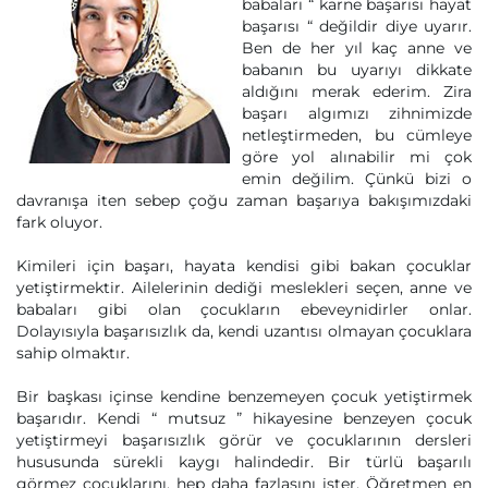
babaları “ karne başarısı hayat
başarısı “ değildir diye uyarır.
Ben de her yıl kaç anne ve
babanın bu uyarıyı dikkate
aldığını merak ederim. Zira
başarı algımızı zihnimizde
netleştirmeden, bu cümleye
göre yol alınabilir mi çok
emin değilim. Çünkü bizi o
davranışa iten sebep çoğu zaman başarıya bakışımızdaki
fark oluyor.
Kimileri için başarı, hayata kendisi gibi bakan çocuklar
yetiştirmektir. Ailelerinin dediği meslekleri seçen, anne ve
babaları gibi olan çocukların ebeveynidirler onlar.
Dolayısıyla başarısızlık da, kendi uzantısı olmayan çocuklara
sahip olmaktır.
Bir başkası içinse kendine benzemeyen çocuk yetiştirmek
başarıdır. Kendi “ mutsuz ” hikayesine benzeyen çocuk
yetiştirmeyi başarısızlık görür ve çocuklarının dersleri
hususunda sürekli kaygı halindedir. Bir türlü başarılı
görmez çocuklarını, hep daha fazlasını ister. Öğretmen en