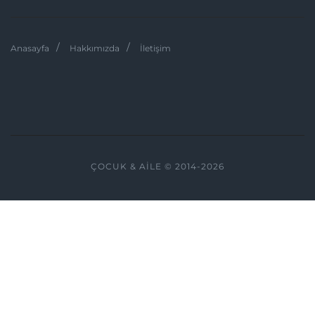
Anasayfa
Hakkımızda
İletişim
ÇOCUK & AILE © 2014-2026