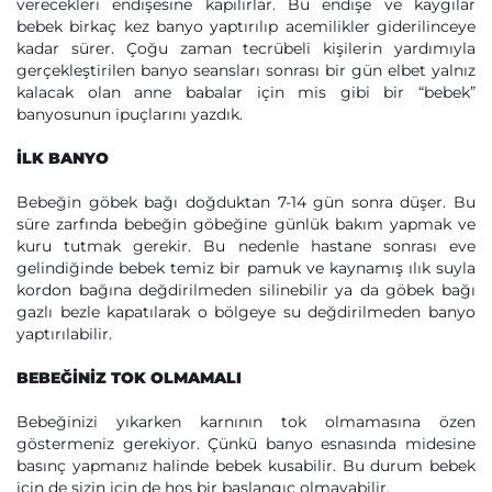
verecekleri endişesine kapılırlar. Bu endişe ve kaygılar
bebek birkaç kez banyo yaptırılıp acemilikler giderilinceye
kadar sürer. Çoğu zaman tecrübeli kişilerin yardımıyla
gerçekleştirilen banyo seansları sonrası bir gün elbet yalnız
kalacak olan anne babalar için mis gibi bir “bebek”
banyosunun ipuçlarını yazdık.
İLK BANYO
Bebeğin göbek bağı doğduktan 7-14 gün sonra düşer. Bu
süre zarfında bebeğin göbeğine günlük bakım yapmak ve
kuru tutmak gerekir. Bu nedenle hastane sonrası eve
gelindiğinde bebek temiz bir pamuk ve kaynamış ılık suyla
kordon bağına değdirilmeden silinebilir ya da göbek bağı
gazlı bezle kapatılarak o bölgeye su değdirilmeden banyo
yaptırılabilir.
BEBEĞİNİZ TOK OLMAMALI
Bebeğinizi yıkarken karnının tok olmamasına özen
göstermeniz gerekiyor. Çünkü banyo esnasında midesine
basınç yapmanız halinde bebek kusabilir. Bu durum bebek
için de sizin için de hoş bir başlangıç olmayabilir.