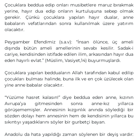
Çocuklara beddua edip onları musibetlere maruz bırakmak
yerine, hayır dua edip onların kurtuluşuna sebep olmak
gerekir. Çünkü çocuklara yapılan hayır dualar, anne
babaların vefatlarından sonra kullanılmak üzere yatırım
olacaktır.
Peygamber Efendimiz (s.a.v): “İnsan ölünce, üç ameli
dışında bütün ameli amellerinin sevabı kesilir. Sadak-i
cariye, kendisinden istifade edilen ilim, arkasından hayır dua
eden hayırlı evlat.” (Müslim, Vasiyet,14) buyurmuşlardı.
Çocuklara yapılan bedduaların Allah tarafından kabul edilip
çocukları bulması halinde, buna ilk ve en çok üzülecek olan
yine anne babalar olacaktır.
“Yüzüme hasret kalasın!” diye beddua eden anne, kızının
Avrupa’ya gitmesinden sonra anne-kız yıllarca
görüşememişler. Annesinin kızgınlık anında söylediği bir
sözden dolayı hem annesinin hem de kendisinin yıllarca bu
sıkıntıyı yaşadıklarını söyler bir gurbetçi bayan.
Anadolu da hata yapıldığı zaman söylenen bir deyiş vardır: