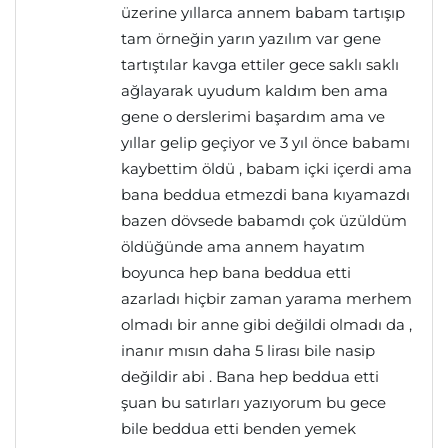
üzerine yıllarca annem babam tartışıp
tam örneğin yarın yazılım var gene
tartıştılar kavga ettiler gece saklı saklı
ağlayarak uyudum kaldım ben ama
gene o derslerimi başardım ama ve
yıllar gelip geçiyor ve 3 yıl önce babamı
kaybettim öldü , babam içki içerdi ama
bana beddua etmezdi bana kıyamazdı
bazen dövsede babamdı çok üzüldüm
öldüğünde ama annem hayatım
boyunca hep bana beddua etti
azarladı hiçbir zaman yarama merhem
olmadı bir anne gibi değildi olmadı da ,
inanır mısın daha 5 lirası bile nasip
değildir abi . Bana hep beddua etti
şuan bu satırları yazıyorum bu gece
bile beddua etti benden yemek