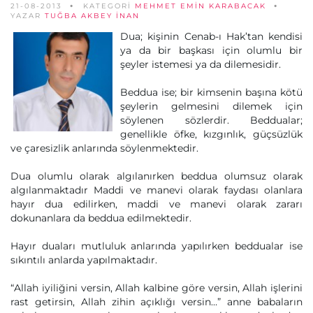
21-08-2013
KATEGORİ
MEHMET EMIN KARABACAK
YAZAR
TUĞBA AKBEY İNAN
Dua; kişinin Cenab-ı Hak’tan kendisi
ya da bir başkası için olumlu bir
şeyler istemesi ya da dilemesidir.
Beddua ise; bir kimsenin başına kötü
şeylerin gelmesini dilemek için
söylenen sözlerdir. Beddualar;
genellikle öfke, kızgınlık, güçsüzlük
ve çaresizlik anlarında söylenmektedir.
Dua olumlu olarak algılanırken beddua olumsuz olarak
algılanmaktadır Maddi ve manevi olarak faydası olanlara
hayır dua edilirken, maddi ve manevi olarak zararı
dokunanlara da beddua edilmektedir.
Hayır duaları mutluluk anlarında yapılırken beddualar ise
sıkıntılı anlarda yapılmaktadır.
“Allah iyiliğini versin, Allah kalbine göre versin, Allah işlerini
rast getirsin, Allah zihin açıklığı versin…” anne babaların