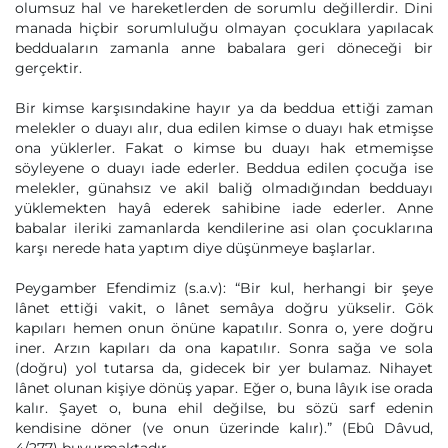
olumsuz hal ve hareketlerden de sorumlu değillerdir. Dini
manada hiçbir sorumluluğu olmayan çocuklara yapılacak
bedduaların zamanla anne babalara geri döneceği bir
gerçektir.
Bir kimse karşısındakine hayır ya da beddua ettiği zaman
melekler o duayı alır, dua edilen kimse o duayı hak etmişse
ona yüklerler. Fakat o kimse bu duayı hak etmemişse
söyleyene o duayı iade ederler. Beddua edilen çocuğa ise
melekler, günahsız ve akil baliğ olmadığından bedduayı
yüklemekten hayâ ederek sahibine iade ederler. Anne
babalar ileriki zamanlarda kendilerine asi olan çocuklarına
karşı nerede hata yaptım diye düşünmeye başlarlar.
Peygamber Efendimiz (s.a.v): “Bir kul, herhangi bir şeye
lânet ettiği vakit, o lânet semâya doğru yükselir. Gök
kapıları hemen onun önüne kapatılır. Sonra o, yere doğru
iner. Arzın kapıları da ona kapatılır. Sonra sağa ve sola
(doğru) yol tutarsa da, gidecek bir yer bulamaz. Nihayet
lânet olunan kişiye dönüş yapar. Eğer o, buna lâyık ise orada
kalır. Şayet o, buna ehil değilse, bu sözü sarf edenin
kendisine döner (ve onun üzerinde kalır).” (Ebû Dâvud,