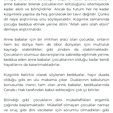
anne babalar bilerek çocuklarının kötülüğünü istemeyecek
kadar akıllı ve bilinçlidirler. Ancak bu tutum her ne kadar
kızgınlıkla yapılsa da hoş görülecek bir tavır değildir. Çünkü
dil neye alıştırılırsa onu söyleyecektir. Kızgınlık zamanında
çocuğa beddua etmek yerine dilini “Allah seni ıslah etsin"
demeye alıştırmalıdır.
Anne babalar için bir imtihan aracı olan çocuklar, onların
hem bu dünya hem de öbür dünyaları için mutluluk
kaynağı olabildikleri gibi zindanı da olabilmektedir.
Çocukların olumsuz davranışlarına sabredip eğitmek yerine,
beddua eden anne babalar, çocuklarının olduğu kadar kendi
hayatlarını da karartmaktadırlar.
Kızgınlık belirtisi olarak söylenen beddualar, hayır duada
olduğu gibi en ulu makama çıkar. Dualarının kabulünün
konusunda inancı tam olan anne babalar, beddualarında
Cenab-ı Hak tarafından kabul edileceğini çok iyi bilirler.
Bilindiği gibi çocukların dini mükelleflikleri ergenlik
çağında başlamaktadır. Mükellef olmayan çocuklar namaz
ve oruç gibi dini vecibeler için sorumlu olmadıkları gibi