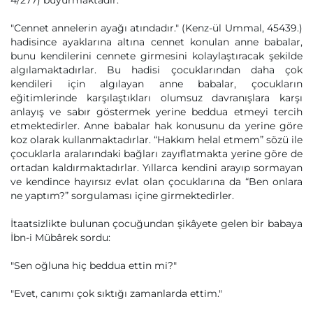
4/277) buyurmaktadır.
"Cennet annelerin ayağı atındadır." (Kenz-ül Ummal, 45439.)
hadisince ayaklarına altına cennet konulan anne babalar,
bunu kendilerini cennete girmesini kolaylaştıracak şekilde
algılamaktadırlar. Bu hadisi çocuklarından daha çok
kendileri için algılayan anne babalar, çocukların
eğitimlerinde karşılaştıkları olumsuz davranışlara karşı
anlayış ve sabır göstermek yerine beddua etmeyi tercih
etmektedirler. Anne babalar hak konusunu da yerine göre
koz olarak kullanmaktadırlar. “Hakkım helal etmem” sözü ile
çocuklarla aralarındaki bağları zayıflatmakta yerine göre de
ortadan kaldırmaktadırlar. Yıllarca kendini arayıp sormayan
ve kendince hayırsız evlat olan çocuklarına da “Ben onlara
ne yaptım?” sorgulaması içine girmektedirler.
İtaatsizlikte bulunan çocuğundan şikâyete gelen bir babaya
İbn-i Mübârek sordu:
"Sen oğluna hiç beddua ettin mi?"
"Evet, canımı çok sıktığı zamanlarda ettim."