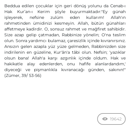
Beddua edilen çocuklar için geri dönüş yolunu da Cenab-ı
Hak Kur’an-ı Kerim şöyle buyurmaktadır:"Ey günah
işleyerek, nefsine zulüm eden kullarım! Allah'ın
rahmetinden ümidinizi kesmeyin. Allah, bütün günahları
affetmeye kadirdir. O, sonsuz rahmet ve mağfiret sahibidir.
Size azap gelip çatmadan, Rabbinize yönelin; O'na teslim
olun. Sonra yardımcı bulamaz, çaresizlik içinde kıvranırsınız.
Ansızın gelen azapla yüz yüze gelmeden, Rabbinizden size
indirilenin en güzeline, Kur'ân'a tâbi olun. Nefsin; 'yazıklar
olsun bana! Allah'a karşı azgınlık içinde oldum. Hak ve
hakikatle alay edenlerden, onu hafife alanlardandım,'
diyeceği ve pişmanlıkla kıvranacağı günden, sakının!"
(Zümer, 39/ 53-56)
19642