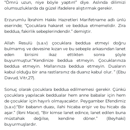
“Ömrü uzun, niye böyle yaptın!” diye. Aslında dilimizi
olumsuzluklarda da güzel ifadelere alıştırmak gerekir.
Erzurumlu İbrahim Hakkı Hazretleri Marifetname adlı ünlü
eserinde; “Çocuklara hakaret ve beddua etmemelidir. Zira
beddua, fakirlik sebeplerindendir.” demiştir.
Allah Resulü (s.a.v) çocuklara beddua etmeyi doğru
bulmamış ve devesine kızan ve bu sebeple arkasından lanet
eden birisini ikaz ettikten sonra şöyle
buyurmuştur:“Kendinize beddua etmeyin. Çocuklarınıza
beddua etmeyin. Mallarınıza beddua etmeyin. Duaların
kabul olduğu bir ana rastlarsınız da duanız kabul olur. ” (Ebu
Davud, Vitr,27).
Sonuç olarak çocuklara beddua edilmemesi gerekir. Çünkü
çocuklara yapılacak beddualar hem anne babalar için hem
de çocuklar için hayırlı olmayacaktır. Peygamber Efendimiz
(s.a.v):“Bir babanın duası, ilahi hicaba erişir ve bu hicabı da
aşar.” (İbni Mace), “Bir kimse lanet edince, lanet edilen buna
müstahak değilse, kendine döner.” (Beyhaki)
buyurmuşlardır.