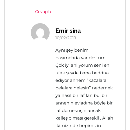
Cevapla
Emir sina
10/02/2019
Aynı şey benim
başımdada var dostum
Çok iyi anlıyorum seni en
ufak şeyde bana beddua
ediyor annem “kazalara
belalara gelesin” nedemek
ya nasıl bir laf lan bu. bir
annenin evladına böyle bir
laf demesi için ancak
kalleş olması gerekli . Allah
ikimizinde hepimizin