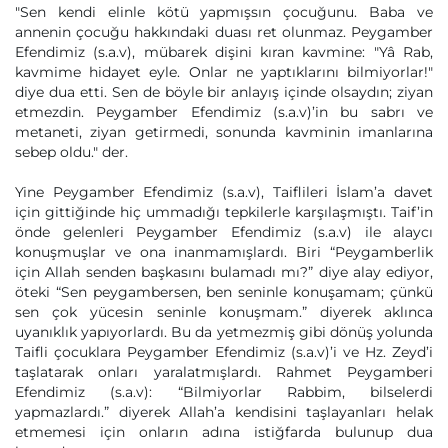
"Sen kendi elinle kötü yapmışsın çocuğunu. Baba ve
annenin çocuğu hakkındaki duası ret olunmaz. Peygamber
Efendimiz (s.a.v), mübarek dişini kıran kavmine: "Yâ Rab,
kavmime hidayet eyle. Onlar ne yaptıklarını bilmiyorlar!"
diye dua etti. Sen de böyle bir anlayış içinde olsaydın; ziyan
etmezdin. Peygamber Efendimiz (s.a.v)’in bu sabrı ve
metaneti, ziyan getirmedi, sonunda kavminin imanlarına
sebep oldu." der.
Yine Peygamber Efendimiz (s.a.v), Taiflileri İslam’a davet
için gittiğinde hiç ummadığı tepkilerle karşılaşmıştı. Taif’in
önde gelenleri Peygamber Efendimiz (s.a.v) ile alaycı
konuşmuşlar ve ona inanmamışlardı. Biri “Peygamberlik
için Allah senden başkasını bulamadı mı?” diye alay ediyor,
öteki “Sen peygambersen, ben seninle konuşamam; çünkü
sen çok yücesin seninle konuşmam.” diyerek aklınca
uyanıklık yapıyorlardı. Bu da yetmezmiş gibi dönüş yolunda
Taifli çocuklara Peygamber Efendimiz (s.a.v)’i ve Hz. Zeyd’i
taşlatarak onları yaralatmışlardı. Rahmet Peygamberi
Efendimiz (s.a.v): “Bilmiyorlar Rabbim, bilselerdi
yapmazlardı.” diyerek Allah’a kendisini taşlayanları helak
etmemesi için onların adına istiğfarda bulunup dua