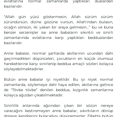
evlatlarına normal zamanlarda yaptıkları dualardan
bazılarıdır.
“Allah gün yüzü göstermesin, Allah sürüm sürüm
süründürsün, dizine gözüne vursun, Allah’ından bulasın,
ocağın sönsün, iki yakan bir araya gelmesin…” bu ve buna
benzer serzenişler ise anne babaların sıkıntılı ve sinirli
zamanlarında evlatlarına karşı yaptıkları beddualardan
bazılarıdır.
Anne babalar, normal şartlarda akıllarının ucundan dahi
geçirmedikleri düşünceleri, çocukların en küçük olumsuz
hareketlerine karşı sinirlenip beddua amaçlı sözleri kolayca
söyleyebilmektedirler.
Bütün anne babalar iyi niyetlidir. Bu iyi niyet normal
zamanlarda, söylemeye dahi haya edilen, akıllarına gelince
de “Tövbe tövbe” denilen beddua, kızgınlık zamanlarına
kolayca ağızdan çıkabilmektedir.
Sinirlilik anlarında ağzından çıkan bir sözün nereye
varacağını kestiremeyen anne babalar, sıkıntıların dönüp
dolaşıp kendilerini bulacağını düşünemezler. Elbette bütün