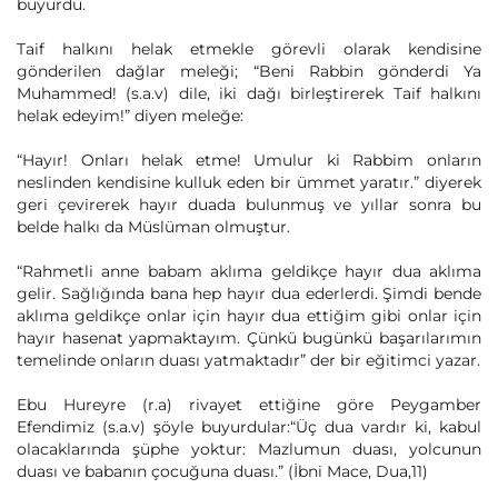
buyurdu.
Taif halkını helak etmekle görevli olarak kendisine
gönderilen dağlar meleği; “Beni Rabbin gönderdi Ya
Muhammed! (s.a.v) dile, iki dağı birleştirerek Taif halkını
helak edeyim!” diyen meleğe:
“Hayır! Onları helak etme! Umulur ki Rabbim onların
neslinden kendisine kulluk eden bir ümmet yaratır.” diyerek
geri çevirerek hayır duada bulunmuş ve yıllar sonra bu
belde halkı da Müslüman olmuştur.
“Rahmetli anne babam aklıma geldikçe hayır dua aklıma
gelir. Sağlığında bana hep hayır dua ederlerdi. Şimdi bende
aklıma geldikçe onlar için hayır dua ettiğim gibi onlar için
hayır hasenat yapmaktayım. Çünkü bugünkü başarılarımın
temelinde onların duası yatmaktadır” der bir eğitimci yazar.
Ebu Hureyre (r.a) rivayet ettiğine göre Peygamber
Efendimiz (s.a.v) şöyle buyurdular:“Üç dua vardır ki, kabul
olacaklarında şüphe yoktur: Mazlumun duası, yolcunun
duası ve babanın çocuğuna duası.” (İbni Mace, Dua,11)