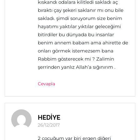
kıskandı odalara kilitledi sakladı aç
bıraktı çay şekeri saklanır mı onu bile
sakladı. şimdi soruyorum size benim
hayatımı yaktılar yıktılar geleceğimi
bitirdiler bu dünyada bu insanlar
benim annem babam ama ahirette de
onları görmek istemezsem bana
Rabbim gösterecek mi ? Zalimin
şerrinden yanlız Allah’a sığınırım .
Cevapla
HEDİYE
26/12/2017
2 çocuğum var biri ergen diğeri