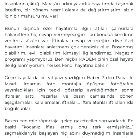
insanların çıktığı Maraş’ın adını yazarlık hayatımda taşımak
istedim, bir dönem resmi olarak da değiştirmiştim, sizin
için bir mahsuru mu var!
Bunun dışında özel hayatımla ilgili atılan çamurlara
hakaretlere hiç cevap vermeyeceğim, bu konuda kendime
verilmiş sözüm var. İftiralara cevap vereceğim diye özel
hayatımı insanlara anlatmam çok gereksiz olur. Boşanmış
olabilirim, evli olabilirim kimseyi ilgilendirmez. Magazin
programı yapmıyoruz, Ben hiçbir KADEM cinin özel hayatı
ile ilgilenmiyorum, herkes kendi hayatına baksın.
Geçmiş yıllarda bir yıl yazı yazdığım Haber 7 den Papa ile
Mısırlı imamın foto montajla öpüşme fotoğrafını
yayınladıkları için tepki gösterip ayrıldığımdan sonra
iftiralar arttı. Yazarlar ve basın camiasında dönen
aşağılamalar, karalamalar, iftiralar… İftira atanlar iftiralarında
boğulsunlar.
Bazen benimle röportaja gelen gazeteciler soruyorlardı. En
basiti “kocanız iflas etmiş onu terk etmişsiniz...”
saçmalıklarıyla başlayan hiç adını duymadığım insanlarla