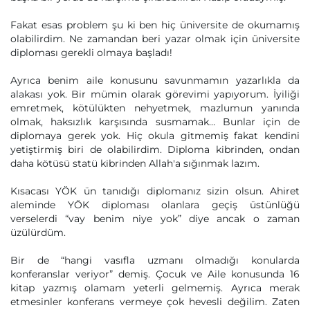
Fakat esas problem şu ki ben hiç üniversite de okumamış
olabilirdim. Ne zamandan beri yazar olmak için üniversite
diploması gerekli olmaya başladı!
Ayrıca benim aile konusunu savunmamın yazarlıkla da
alakası yok. Bir mümin olarak görevimi yapıyorum. İyiliği
emretmek, kötülükten nehyetmek, mazlumun yanında
olmak, haksızlık karşısında susmamak… Bunlar için de
diplomaya gerek yok. Hiç okula gitmemiş fakat kendini
yetiştirmiş biri de olabilirdim. Diploma kibrinden, ondan
daha kötüsü statü kibrinden Allah'a sığınmak lazım.
Kısacası YÖK ün tanıdığı diplomanız sizin olsun. Ahiret
aleminde YÖK diploması olanlara geçiş üstünlüğü
verselerdi “vay benim niye yok” diye ancak o zaman
üzülürdüm.
Bir de “hangi vasıfla uzmanı olmadığı konularda
konferanslar veriyor” demiş. Çocuk ve Aile konusunda 16
kitap yazmış olamam yeterli gelmemiş. Ayrıca merak
etmesinler konferans vermeye çok hevesli değilim. Zaten