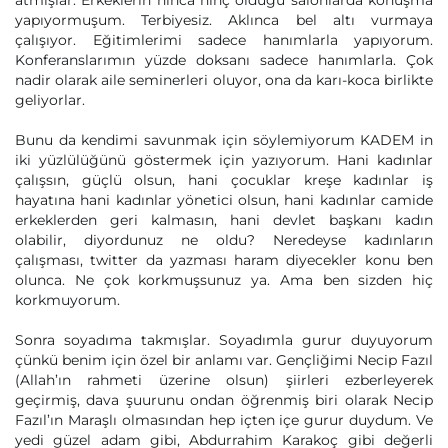
atmışlar: Erkeklerin hınca hınç olduğu salonlarda konuşma
yapıyormuşum. Terbiyesiz. Aklınca bel altı vurmaya
çalışıyor. Eğitimlerimi sadece hanımlarla yapıyorum.
Konferanslarımın yüzde doksanı sadece hanımlarla. Çok
nadir olarak aile seminerleri oluyor, ona da karı-koca birlikte
geliyorlar.
Bunu da kendimi savunmak için söylemiyorum KADEM in
iki yüzlülüğünü göstermek için yazıyorum. Hani kadınlar
çalışsın, güçlü olsun, hani çocuklar kreşe kadınlar iş
hayatına hani kadınlar yönetici olsun, hani kadınlar camide
erkeklerden geri kalmasın, hani devlet başkanı kadın
olabilir, diyordunuz ne oldu? Neredeyse kadınların
çalışması, twitter da yazması haram diyecekler konu ben
olunca. Ne çok korkmuşsunuz ya. Ama ben sizden hiç
korkmuyorum.
Sonra soyadıma takmışlar. Soyadımla gurur duyuyorum
çünkü benim için özel bir anlamı var. Gençliğimi Necip Fazıl
(Allah’ın rahmeti üzerine olsun) şiirleri ezberleyerek
geçirmiş, dava şuurunu ondan öğrenmiş biri olarak Necip
Fazıl’ın Maraşlı olmasından hep içten içe gurur duydum. Ve
yedi güzel adam gibi, Abdurrahim Karakoç gibi değerli