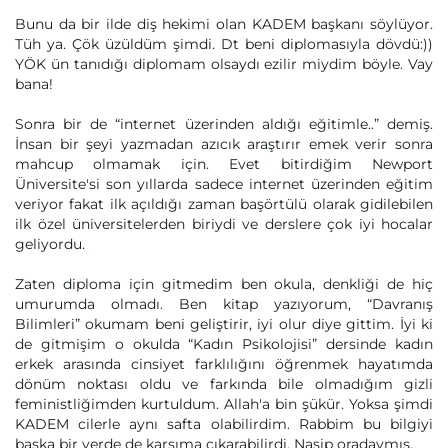
Bunu da bir ilde diş hekimi olan KADEM başkanı söylüyor.
Tüh ya. Çök üzüldüm şimdi. Dt beni diplomasıyla dövdü:))
YÖK ün tanıdığı diplomam olsaydı ezilir miydim böyle. Vay
bana!
Sonra bir de “internet üzerinden aldığı eğitimle..” demiş.
İnsan bir şeyi yazmadan azıcık araştırır emek verir sonra
mahcup olmamak için. Evet bitirdiğim Newport
Üniversite'si son yıllarda sadece internet üzerinden eğitim
veriyor fakat ilk açıldığı zaman başörtülü olarak gidilebilen
ilk özel üniversitelerden biriydi ve derslere çok iyi hocalar
geliyordu.
Zaten diploma için gitmedim ben okula, denkliği de hiç
umurumda olmadı. Ben kitap yazıyorum, “Davranış
Bilimleri” okumam beni geliştirir, iyi olur diye gittim. İyi ki
de gitmişim o okulda “Kadın Psikolojisi” dersinde kadın
erkek arasında cinsiyet farklılığını öğrenmek hayatımda
dönüm noktası oldu ve farkında bile olmadığım gizli
feministliğimden kurtuldum. Allah'a bin şükür. Yoksa şimdi
KADEM cilerle aynı safta olabilirdim. Rabbim bu bilgiyi
başka bir yerde de karşıma çıkarabilirdi. Nasip oradaymış.