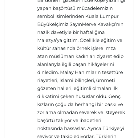
Bir dönem gazetemizde köşe yazarlığı
yapan başörtüsü mücadelemizin
sembol isimlerinden Kuala Lumpur
Büyükelçimiz SayınMerve Kavakçı’nın
nazik davetiyle bir haftalığına
Malezya’ya gittim. Özellikle eğitim ve
kültür sahasında örnek işlere imza
atan müslüman kadınları ziyaret edip
alanlarıyla ilgili başarı hikâyelerini
dinledim. Malay Hanımların tesettüre
riayetleri, İslami bilinçleri, ümmeti
gözeten halleri, eğitimli olmaları ilk
dikkatimi çeken hususlar oldu. Genç
kızların çoğu da herhangi bir baskı ve
zorlama olmadan severek ve isteyerek
başörtü takıyor ve ibadetleri
noktasında hassaslar. Ayrıca Türkiye’yi
seviyor ve takip ediyorlar. Türklerin