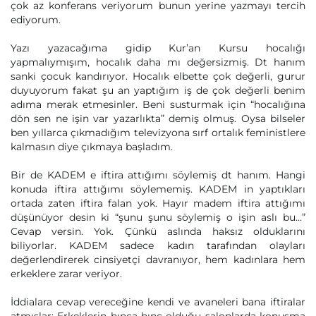
çok az konferans veriyorum bunun yerine yazmayı tercih
ediyorum.
Yazı yazacağıma gidip Kur’an Kursu hocalığı
yapmalıymışım, hocalık daha mı değersizmiş. Dt hanım
sanki çocuk kandırıyor. Hocalık elbette çok değerli, gurur
duyuyorum fakat şu an yaptığım iş de çok değerli benim
adıma merak etmesinler. Beni susturmak için “hocalığına
dön sen ne işin var yazarlıkta” demiş olmuş. Oysa bilseler
ben yıllarca çıkmadığım televizyona sırf ortalık feministlere
kalmasın diye çıkmaya başladım.
Bir de KADEM e iftira attığımı söylemiş dt hanım. Hangi
konuda iftira attığımı söylememiş. KADEM in yaptıkları
ortada zaten iftira falan yok. Hayır madem iftira attığımı
düşünüyor desin ki “şunu şunu söylemiş o işin aslı bu…”
Cevap versin. Yok. Çünkü aslında haksız olduklarını
biliyorlar. KADEM sadece kadın tarafından olayları
değerlendirerek cinsiyetçi davranıyor, hem kadınlara hem
erkeklere zarar veriyor.
İddialara cevap vereceğine kendi ve avaneleri bana iftiralar