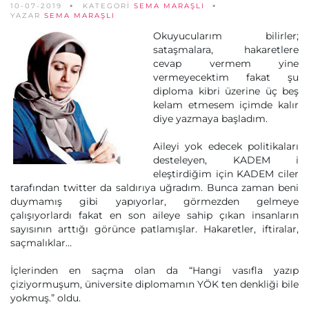
10-07-2019
KATEGORİ
SEMA MARAŞLI
YAZAR
SEMA MARAŞLI
Okuyucularım bilirler;
sataşmalara, hakaretlere
cevap vermem yine
vermeyecektim fakat şu
diploma kibri üzerine üç beş
kelam etmesem içimde kalır
diye yazmaya başladım.
Aileyi yok edecek politikaları
desteleyen, KADEM i
eleştirdiğim için KADEM ciler
tarafından twitter da saldırıya uğradım. Bunca zaman beni
duymamış gibi yapıyorlar, görmezden gelmeye
çalışıyorlardı fakat en son aileye sahip çıkan insanların
sayısının arttığı görünce patlamışlar. Hakaretler, iftiralar,
saçmalıklar…
İçlerinden en saçma olan da “Hangi vasıfla yazıp
çiziyormuşum, üniversite diplomamın YÖK ten denkliği bile
yokmuş.” oldu.