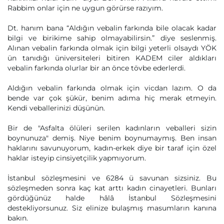
Rabbim onlar için ne uygun görürse razıyım.
Dt. hanım bana “Aldığın vebalin farkında bile olacak kadar
bilgi ve birikime sahip olmayabilirsin.” diye seslenmiş.
Alınan vebalin farkında olmak için bilgi yeterli olsaydı YÖK
ün tanıdığı üniversiteleri bitiren KADEM ciler aldıkları
vebalin farkında olurlar bir an önce tövbe ederlerdi.
Aldığın vebalin farkında olmak için vicdan lazım. O da
bende var çok şükür, benim adıma hiç merak etmeyin.
Kendi veballerinizi düşünün.
Bir de "Asfalta ölüleri serilen kadınların veballeri sizin
boynunuza" demiş. Niye benim boynumaymış. Ben insan
haklarını savunuyorum, kadın-erkek diye bir taraf için özel
haklar isteyip cinsiyetçilik yapmıyorum.
İstanbul sözleşmesini ve 6284 ü savunan sizsiniz. Bu
sözleşmeden sonra kaç kat arttı kadın cinayetleri. Bunları
gördüğünüz halde hâlâ İstanbul Sözleşmesini
destekliyorsunuz. Siz elinize bulaşmış masumların kanına
bakın.