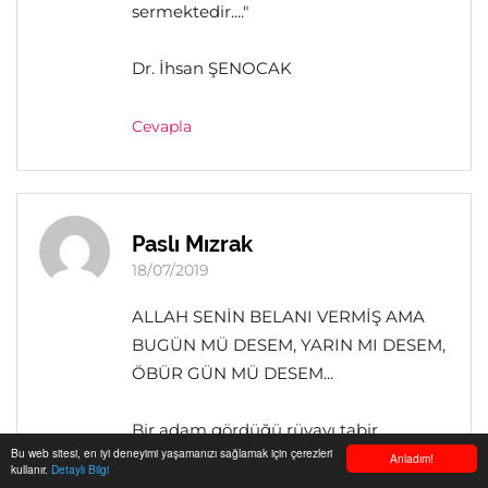
sermektedir...."
Dr. İhsan ŞENOCAK
Cevapla
Paslı Mızrak
18/07/2019
ALLAH SENİN BELANI VERMİŞ AMA
BUGÜN MÜ DESEM, YARIN MI DESEM,
ÖBÜR GÜN MÜ DESEM...
Bir adam gördüğü rüyayı tabir
Bu web sitesi, en iyi deneyimi yaşamanızı sağlamak için çerezleri
ettirmek için rüya yorumlamada
Anladım!
kullanır.
Detaylı Bilgi
şöhret kazanmış rüya yorumcusunun