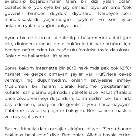
evlendirip boşandırmalar falan bir dizi yalan dolan.
Gazetecilere “yok öyle bir şey olmadı” diyorum ama “çok
güvenilir birinden duyduk” diyorlardı. Nerdeyse beni
inandıracaklardı yaşamadığım şeylere. En son iyice
anlatınca yalan olduğun anlıyorlardı.
Ayrıca bir de İslam'ın aile ile ilgili hükümlerini anlattığım
için, dininden utanan, dinin hükümlerini hatırlattığım için
benden nefret eden bir başörtülü feminist tayfa da oluştu.
Onların da hakaretleri, iftiraları...
Sonra baktım internette bir sürü hakkımda pek çok küfür
hakaret ve gerçek olmayan şeyler var. Küfürlere cevap
vermeyi hiç düşünmedim, onların seviyesine inmeyi
Müslüman bir hanım olarak kendime yakıştıramam,
küfürler sahiplerine açılmadan paketle iade. Fakat iftiralara
önce cevap vermeyi düşündüm, sonra dedim ben bunlarla
baş edemem, enerjimi de gereksiz yere harcamayayım,
Rabbime havale edip işime bakayım. Ben kalemin hakkını
vermeye çalışayım.
Bazen iftiracılardan mesajlar aldığım oluyor “Sema hanım
hakkınızı helal edin” diye. Ben onları Allah’a havale ettim.