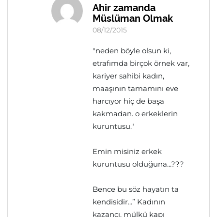
Ahir zamanda
Müslüman Olmak
08/12/2015
"neden böyle olsun ki,
etrafımda birçok örnek var,
kariyer sahibi kadın,
maaşının tamamını eve
harcıyor hiç de başa
kakmadan. o erkeklerin
kuruntusu."
Emin misiniz erkek
kuruntusu olduğuna...???
Bence bu söz hayatın ta
kendisidir...” Kadının
kazancı, mülkü kapı