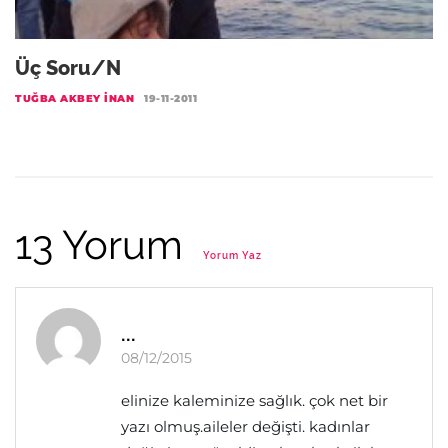
Üç Soru/n
TUĞBA AKBEY İNAN
19-11-2011
13 Yorum
Yorum Yaz
...
08/12/2015
elinize kaleminize sağlık. çok net bir
yazı olmuş.aileler değişti. kadınlar