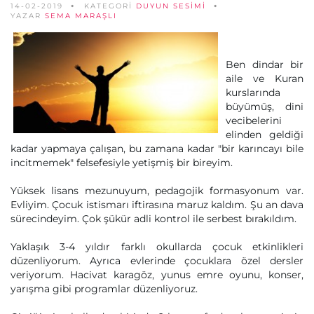
14-02-2019
KATEGORİ
DUYUN SESIMI
YAZAR
SEMA MARAŞLI
Ben dindar bir
aile ve Kuran
kurslarında
büyümüş, dini
vecibelerini
elinden geldiği
kadar yapmaya çalışan, bu zamana kadar "bir karıncayı bile
incitmemek" felsefesiyle yetişmiş bir bireyim.
Yüksek lisans mezunuyum, pedagojik formasyonum var.
Evliyim. Çocuk istismarı iftirasına maruz kaldım. Şu an dava
sürecindeyim. Çok şükür adli kontrol ile serbest bırakıldım.
Yaklaşık 3-4 yıldır farklı okullarda çocuk etkinlikleri
düzenliyorum. Ayrıca evlerinde çocuklara özel dersler
veriyorum. Hacivat karagöz, yunus emre oyunu, konser,
yarışma gibi programlar düzenliyoruz.