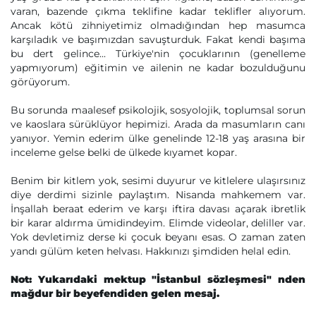
varan, bazende çıkma teklifine kadar teklifler alıyorum.
Ancak kötü zihniyetimiz olmadığından hep masumca
karşıladık ve başımızdan savuşturduk. Fakat kendi başıma
bu dert gelince... Türkiye'nin çocuklarının (genelleme
yapmıyorum) eğitimin ve ailenin ne kadar bozulduğunu
görüyorum.
Bu sorunda maalesef psikolojik, sosyolojik, toplumsal sorun
ve kaoslara sürüklüyor hepimizi. Arada da masumların canı
yanıyor. Yemin ederim ülke genelinde 12-18 yaş arasına bir
inceleme gelse belki de ülkede kıyamet kopar.
Benim bir kitlem yok, sesimi duyurur ve kitlelere ulaşırsınız
diye derdimi sizinle paylaştım. Nisanda mahkemem var.
İnşallah beraat ederim ve karşı iftira davası açarak ibretlik
bir karar aldırma ümidindeyim. Elimde videolar, deliller var.
Yok devletimiz derse ki çocuk beyanı esas. O zaman zaten
yandı gülüm keten helvası. Hakkınızı şimdiden helal edin.
Not: Yukarıdaki mektup "İstanbul sözleşmesi" nden
mağdur bir beyefendiden gelen mesaj.