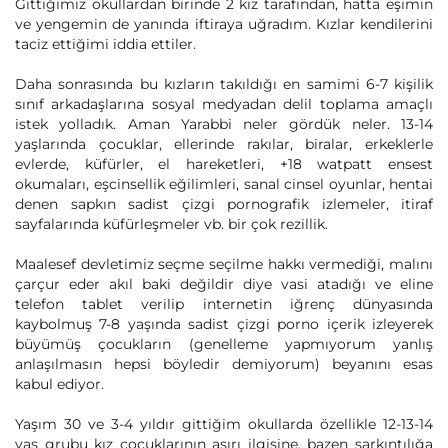
Gittiğimiz okullardan birinde 2 kız tarafından, hatta eşimin
ve yengemin de yanında iftiraya uğradım. Kızlar kendilerini
taciz ettiğimi iddia ettiler.
Daha sonrasında bu kızların takıldığı en samimi 6-7 kişilik
sınıf arkadaşlarına sosyal medyadan delil toplama amaçlı
istek yolladık. Aman Yarabbi neler gördük neler. 13-14
yaşlarında çocuklar, ellerinde rakılar, biralar, erkeklerle
evlerde, küfürler, el hareketleri, +18 watpatt ensest
okumaları, eşcinsellik eğilimleri, sanal cinsel oyunlar, hentai
denen sapkın sadist çizgi pornografik izlemeler, itiraf
sayfalarında küfürleşmeler vb. bir çok rezillik.
Maalesef devletimiz seçme seçilme hakkı vermediği, malını
çarçur eder akıl baki değildir diye vasi atadığı ve eline
telefon tablet verilip internetin iğrenç dünyasında
kaybolmuş 7-8 yaşında sadist çizgi porno içerik izleyerek
büyümüş çocukların (genelleme yapmıyorum yanlış
anlaşılmasın hepsi böyledir demiyorum) beyanını esas
kabul ediyor.
Yaşım 30 ve 3-4 yıldır gittiğim okullarda özellikle 12-13-14
yaş grubu kız çocuklarının aşırı ilgisine, bazen sarkıntılığa