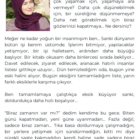
çok yaşamak için, yaşamaya ara
vermeye? Daha çok düşünebilmek
için, bir süreliğine düşünmemeye?
Daha net görebilmek için biraz
gözlerinizi kapatmaya… Ne dersiniz?
Meğer ne kadar yoğun bir insanmışım ben… Sanki dünyanın
bütün işi benim üstümde. İşlerim bitmiyor, yapılacaklar
yetişmiyor, bir işi halletsem, ardından daha büyüğü
başlıyor. Bir kitabı okusam daha binlercesi sırada bekliyor…
Davet edilecek, ziyaret edilecek, aranacak hatırlı insanlar
listesi gittikçe uzuyor… Dün temizlediğim oda, bugün yine
eski halini alıyor. Bugün eksiğini tamamladığım liste, yarın
farklı eksiklerle karşıma çıkıyor.
Ben tamamlamaya çalıştıkça eksik büyüyor sanki,
doldurdukça daha hızlı boşalıyor…
“Biraz zamanın var mı?” dedim kendime bu gece. Biten
günü kapatmadan, yeni güne uyanmadan… Fazla değil,
sadece biraz zaman… Tıka basa doldurmaya çalışmadığın,
bir yerlere yetişmek için sündürmediğin, bitti mi diye
sürekli saate bakmadığın, kendi haline, sade, sadece biraz