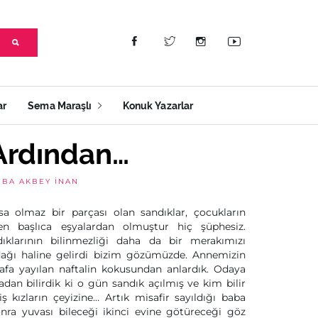
ar
Sema Maraşlı
Konuk Yazarlar
 Ardından…
ĞBA AKBEY İNAN
sa olmaz bir parçası olan sandıklar, çocukların
n başlıca eşyalardan olmuştur hiç şüphesiz.
rdıklarının bilinmezliği daha da bir merakımızı
dağı haline gelirdi bizim gözümüzde. Annemizin
rafa yayılan naftalin kokusundan anlardık. Odaya
adan bilirdik ki o gün sandık açılmış ve kim bilir
 kızların çeyizine… Artık misafir sayıldığı baba
ra yuvası bileceği ikinci evine götüreceği göz