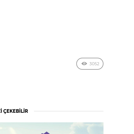
3052
I ÇEKEBILIR