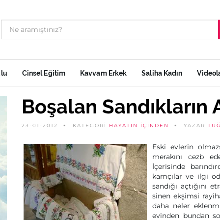
ulu
Cinsel Eğitim
Kavvam Erkek
Saliha Kadın
Videol
Boşalan Sandıkların
23-01-2012
KATEGORİ
HAYATIN İÇINDEN
YAZAR
TU
Eski evlerin olmaz
merakını cezb ede
İçerisinde barındı
kamçılar ve ilgi o
sandığı açtığını et
sinen ekşimsi rayih
daha neler eklenmiş
evinden bundan son