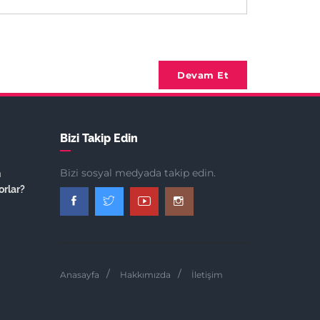
Devam Et
Bizi Takip Edin
Bizi sosyal medyada takip edin.
n
orlar?
Anasayfa
Hakkımızda
İletişim