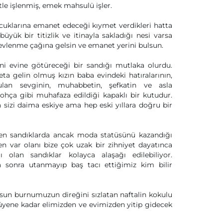
tle işlenmiş, emek mahsulü işler.
cuklarına emanet edeceği kıymet verdikleri hatta
üyük bir titizlik ve itinayla sakladığı nesi varsa
ı evlenme çağına gelsin ve emanet yerini bulsun.
ni evine götüreceği bir sandığı mutlaka olurdu.
a gelin olmuş kızın baba evindeki hatıralarının,
unulan sevginin, muhabbetin, şefkatin ve asla
ohça gibi muhafaza edildiği kapaklı bir kutudur.
 sizi daima eskiye ama hep eski yıllara doğru bir
nden sandıklarda ancak moda statüsünü kazandığı
en var olanı bize çok uzak bir zihniyet dayatınca
 olan sandıklar kolayca alaşağı edilebiliyor.
 sonra utanmayıp baş tacı ettiğimiz kim bilir
olsun burnumuzun direğini sızlatan naftalin kokulu
yüyene kadar elimizden ve evimizden yitip gidecek