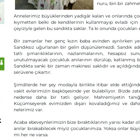
nuru, bin bir zahme
Annelerimiz büyüklerinden yadigâr kalan ve onlarında ço
kıymetten belki de kendilerinin kullanmayıp evladı için b
çeyiziyle gelen bu sandıkta saklar. Ta ki onunda çocuklar
Bir zamanlar her genç kızın baba evinden ayrılırken ye
Sandıksız uğurlanan bir gelin düşünülemezdi. Sandık adet
tatlı şımarıklıklarının, nazlanmalarının, hesapsız s
unutulmayacak çocukluk anılarının dürülüp, katlanmış b
Sandıkta sanki bir zaman makinesi saklıdır ve açıldığında
serüvene çıkartır.
Şimdilerde her şey modayla birlikte itibar elde ettiği
vakit evlerimizin başköşesinde yer bulabiliyor. Bizde zat
nedense daha bir tatlı geliyor. Mahremiyetin tanığı
Küçümseyerek evimizden dışarı kovaladığımız ve daha
nelerimiz var.
k
Acaba ebeveynlerimizin bize bıraktıklarının yarısı kadar 
anılar bırakabilecek miyiz çocuklarımıza. Yoksa onlar bü
mi her ne varsa.