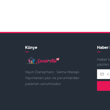
Künye
Haber 
Haber b
yazılar
Yayın Danışmanı : Sema Maraşlı
Yayınlanan yazı ve yorumlardan
yazarları sorumludur.