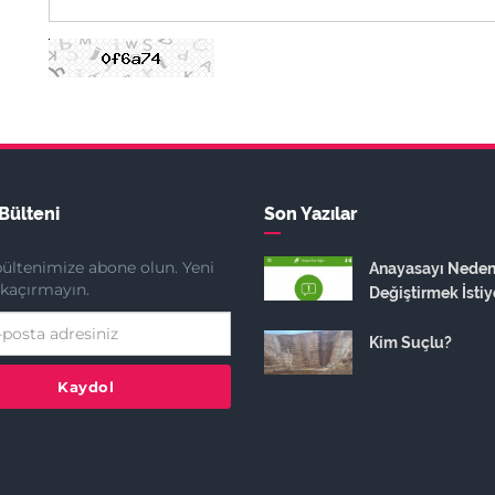
Bülteni
Son Yazılar
ültenimize abone olun. Yeni
Anayasayı Nede
ı kaçırmayın.
Değiştirmek İstiy
Kim Suçlu?
Kaydol