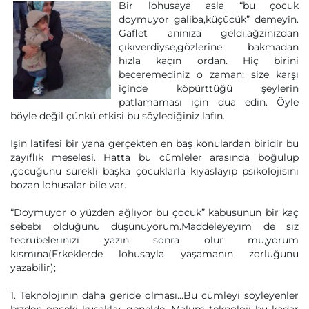
Bir lohusaya asla “bu çocuk
doymuyor galiba,küçücük” demeyin.
Gaflet aniniza geldi,ağzinizdan
çıkıverdiyse,gözlerine bakmadan
hızla kaçın ordan. Hiç birini
beceremediniz o zaman; size karşı
içinde köpürttüğü şeylerin
patlamaması için dua edin. Öyle
böyle değil çünkü etkisi bu söylediğiniz lafın.
İşin latifesi bir yana gerçekten en baş konulardan biridir bu
zayıflık meselesi. Hatta bu cümleler arasında boğulup
,çocuğunu sürekli başka çocuklarla kıyaslayıp psikolojisini
bozan lohusalar bile var.
“Doymuyor o yüzden ağlıyor bu çocuk” kabusunun bir kaç
sebebi olduğunu düşünüyorum.Maddeleyeyim de siz
tecrübelerinizi yazın sonra olur mu,yorum
kısmına(Erkeklerde lohusayla yaşamanın zorluğunu
yazabilir);
1. Teknolojinin daha geride olması...Bu cümleyi söyleyenler