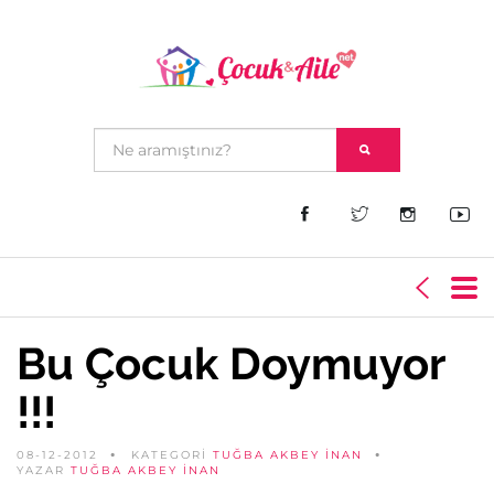
Bu Çocuk Doymuyor
!!!
08-12-2012
KATEGORİ
TUĞBA AKBEY İNAN
YAZAR
TUĞBA AKBEY İNAN