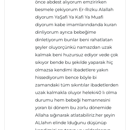
önce abdest alıyorum emzirirken
besmele çekiyorum Er-Rızku Alallah
diyorum YaŞafi Ya Kafi Ya Muafi
diyorum kabe imamlarındanda kuran
dinliyorum ayrıca bebeğime
dinletiyorum bunlar beni rahatlatan
şeyler oluyorçünkü namazdan uzak
kalmak beni huzursuz ediyor vede çok
sıkıyor bende bu şekılde yaparak hiç
olmazsa kendimi ibadetlere yakın
hissediyorum bence böyle bi
zamandaki tüm sıkıntılar ibadetlerden
uzak kalmakla oluyor heleki40 lı olma
durumu hem bebeği hemannesini
yoran bi dönem bu zorlu dönemide
Allaha sığınarak atlatabiliriz.her şeyin
ALlahın elinde lduğunu düşünüp