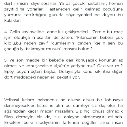
dertli misin” diye sorarlar. Ya da çocuk hastalanır, hemen
zayıflığına yorarlar. Hastaneden gelir gelmez çocuğuna
yumurta tattirdığını gururla söyeleyenleri de duydu bu
kulaklar.
4. Gelin kayınvalide- anne-kız çekişmeleri... Zemin bu maç
için oldukça müsaittir de zaten. “Filancanın bebesi çok
kilolu,bu neden zayıf “cümlesinin içinden “gelin sen bu
çocuğa iyi bakmıyor musun” imasını bulun ?
5. Ve son madde bir bebeğe dair konuşacak konunun az
olması.Ne konuşacaksın ki,sütün yetiyor mu? Gazı var mı?
Epey büyümüşten başka. Dolayısıyla konu sıkıntısı diğer
dört maddedeki nedenleri pekiştiriyor.
Velhasıl kelam bahaneniz ne olursa olsun bir lohusaya
denmeyecekler listesine alın bu cümleyi siz de; olur ha
ağzınızdan kaçar maçar mazallah. Biz hiç lohusa olmadık
filan demeyin bir de, sizi anlayan olmamıştır aslında.
Erkekler belki ciddiyetinin farkında değiller ama insan