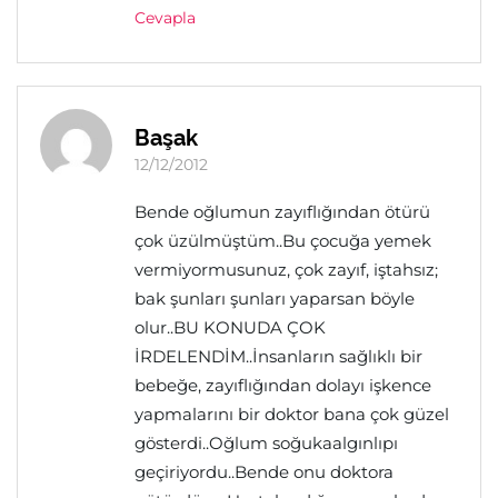
Cevapla
Başak
12/12/2012
Bende oğlumun zayıflığından ötürü
çok üzülmüştüm..Bu çocuğa yemek
vermiyormusunuz, çok zayıf, iştahsız;
bak şunları şunları yaparsan böyle
olur..BU KONUDA ÇOK
İRDELENDİM..İnsanların sağlıklı bir
bebeğe, zayıflığından dolayı işkence
yapmalarını bir doktor bana çok güzel
gösterdi..Oğlum soğukaalgınlıpı
geçiriyordu..Bende onu doktora