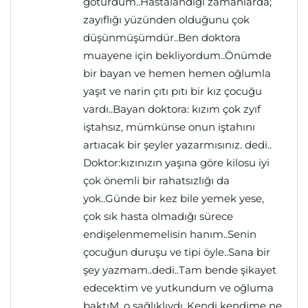
götürdüm..Hastalandığı zamanlarda;
zayıflığı yüzünden olduğunu çok
düşünmüşümdür..Ben doktora
muayene için bekliyordum..Önümde
bir bayan ve hemen hemen oğlumla
yaşıt ve narin çıtı pıtı bir kız çocuğu
vardı..Bayan doktora: kızım çok zyıf
iştahsız, mümkünse onun iştahını
artıacak bir şeyler yazarmısınız. dedi..
Doktor:kızınızın yaşına göre kilosu iyi
çok önemli bir rahatsızlığı da
yok..Günde bir kez bile yemek yese,
çok sık hasta olmadığı sürece
endişelenmemelisin hanım..Senin
çocuğun duruşu ve tipi öyle..Sana bir
şey yazmam..dedi..Tam bende şikayet
edecektim ve yutkundum ve oğluma
baktıM, o sağlıklıydı..Kendi kendime ne