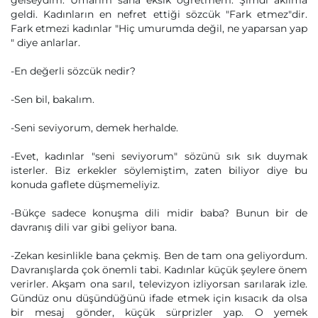
gelseydim. Umarım sana eksik öğretmem. Şimdi aklıma
geldi. Kadınların en nefret ettiği sözcük "Fark etmez"dir.
Fark etmezi kadınlar "Hiç umurumda değil, ne yaparsan yap
" diye anlarlar.
-En değerli sözcük nedir?
-Sen bil, bakalım.
-Seni seviyorum, demek herhalde.
-Evet, kadınlar "seni seviyorum" sözünü sık sık duymak
isterler. Biz erkekler söylemiştim, zaten biliyor diye bu
konuda gaflete düşmemeliyiz.
-Bükçe sadece konuşma dili midir baba? Bunun bir de
davranış dili var gibi geliyor bana.
-Zekan kesinlikle bana çekmiş. Ben de tam ona geliyordum.
Davranışlarda çok önemli tabi. Kadınlar küçük şeylere önem
verirler. Akşam ona sarıl, televizyon izliyorsan sarılarak izle.
Gündüz onu düşündüğünü ifade etmek için kısacık da olsa
bir mesaj gönder, küçük sürprizler yap. O yemek