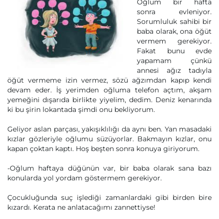
Oğlum bir hafta
sonra evleniyor.
Sorumluluk sahibi bir
baba olarak, ona öğüt
vermem gerekiyor.
Fakat bunu evde
yapamam çünkü
annesi ağız tadıyla
öğüt vermeme izin vermez, sözü ağzımdan kapıp kendi
devam eder. İş yerimden oğluma telefon açtım, akşam
yemeğini dışarıda birlikte yiyelim, dedim. Deniz kenarında
ki bu şirin lokantada şimdi onu bekliyorum.
Geliyor aslan parçası, yakışıklılığı da aynı ben. Yan masadaki
kızlar gözleriyle oğlumu süzüyorlar. Bakmayın kızlar, onu
kapan çoktan kaptı. Hoş beşten sonra konuya giriyorum.
-Oğlum haftaya düğünün var, bir baba olarak sana bazı
konularda yol yordam göstermem gerekiyor.
Çocukluğunda suç işlediği zamanlardaki gibi birden bire
kızardı. Kerata ne anlatacağımı zannettiyse!