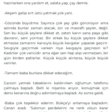
hazırlarken ona yardım et, salata yap, çay demle.
-Akşam gelip sırt üstü yatmak yok yani.
-Gözünde büyütme. Sayınca çok şey gibi görünüyor ama
aslında bunlar zaman alacak, zor ve masraflı şeyler, değil.
Sen bu küçük şeylere dikkat et, zaten karın sana paşa gibi
davranır, seni yormaz. Bir erkek bu küçük şeylere dikkat
etmezse zamanını karısıyla büyük kavgalar yaparak geçirir.
Sevgiyle geçirmek varken niye kavgayla geçiresin ki?
Kadınlar çok vericidir ama eğer sen hep alıp vermezsen, bir
gün birden patlarlar. Küçük küçük alırlarsa, büyük büyük
verirler.
-Tamam baba bunlara dikkat edeceğim.
Garson yemek tabaklarını kaldırırken oğlumun telefonu
çalmaya başladı. Belli ki nişanlısı arıyor, konuşmak için
deniz kenarına doğru adımlamaya başladı. Az sonra geldi.
-Baba çok teşekkür ederim. Bükçe'yi anlamaya başladım.
Canan aradı. "Salonun perdelerini ne renk olsun karar