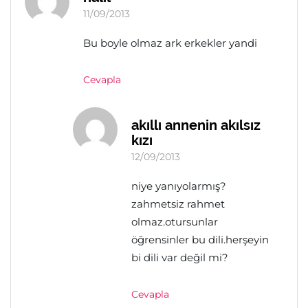
11/09/2013
Bu boyle olmaz ark erkekler yandi
Cevapla
akıllı annenin akılsız
kızı
12/09/2013
niye yanıyolarmış?
zahmetsiz rahmet
olmaz.otursunlar
öğrensinler bu dili.herşeyin
bi dili var değil mi?
Cevapla