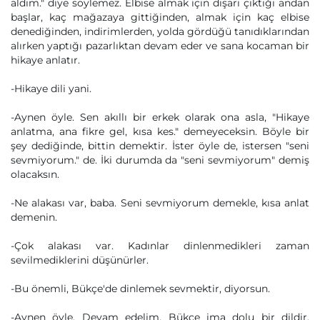
aldım." diye söylemez. Elbise almak için dışarı çıktığı andan
başlar, kaç mağazaya gittiğinden, almak için kaç elbise
denediğinden, indirimlerden, yolda gördüğü tanıdıklarından
alırken yaptığı pazarlıktan devam eder ve sana kocaman bir
hikaye anlatır.
-Hikaye dili yani.
-Aynen öyle. Sen akıllı bir erkek olarak ona asla, "Hikaye
anlatma, ana fikre gel, kısa kes." demeyeceksin. Böyle bir
şey dediğinde, bittin demektir. İster öyle de, istersen "seni
sevmiyorum." de. İki durumda da "seni sevmiyorum" demiş
olacaksın.
-Ne alakası var, baba. Seni sevmiyorum demekle, kısa anlat
demenin.
-Çok alakası var. Kadınlar dinlenmedikleri zaman
sevilmediklerini düşünürler.
-Bu önemli, Bükçe'de dinlemek sevmektir, diyorsun.
-Aynen öyle. Devam edelim. Bükçe ima dolu bir dildir.