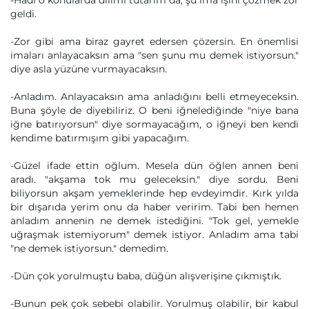
-Hadi o konularda dilimi tutarım da, şu ima işini çözmek zor
geldi.
-Zor gibi ama biraz gayret edersen çözersin. En önemlisi
imaları anlayacaksın ama "sen şunu mu demek istiyorsun."
diye asla yüzüne vurmayacaksın.
-Anladım. Anlayacaksın ama anladığını belli etmeyeceksin.
Buna şöyle de diyebiliriz. O beni iğnelediğinde "niye bana
iğne batırıyorsun" diye sormayacağım, o iğneyi ben kendi
kendime batırmışım gibi yapacağım.
-Güzel ifade ettin oğlum. Mesela dün öğlen annen beni
aradı. "akşama tok mu geleceksin." diye sordu. Beni
biliyorsun akşam yemeklerinde hep evdeyimdir. Kırk yılda
bir dışarıda yerim onu da haber veririm. Tabi ben hemen
anladım annenin ne demek istediğini. "Tok gel, yemekle
uğraşmak istemiyorum" demek istiyor. Anladım ama tabi
"ne demek istiyorsun." demedim.
-Dün çok yorulmuştu baba, düğün alışverişine çıkmıştık.
-Bunun pek çok sebebi olabilir. Yorulmuş olabilir, bir kabul