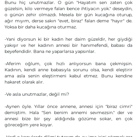
Bunu hiç unutmazlar. O gün "Hayatım sen zaten çok
güzelsin, kilo vermeye falan bence ihtiyacın yok." deseydin,
o günün zehir olmazdı. Mesela bir gün kucağına oturup,
ağır mıyım, derse sakın "evet, biraz" falan deme "hayır" de.
Yoksa bir daha kucağına oturmaz.
-Yani diyorsun ki bir kadın her daim güzeldir, her giydiği
yakışır ve her kadının annesi bir hanımefendi, babası da
beyefendidir. Bana ne yaparlarsa yapsınlar.
-Aferim oğlum, çok hızlı anlıyorsun bana çekmişsin.
Kadının, kendi anne babasıyla sorunu olsa, kendi eleştirir
ama asla senin eleştirmeni kabul etmez. Bunu kendine
hakaret olarak alır.
-Ve asla unutmazlar, değil mi?
-Aynen öyle. Yıllar önce annene, annesi için "biraz cimri"
demiştim. Hala "Sen benim annemi sevmezsin." der ve
annesi bize bir şey aldığında gözüme sokar, en çok
göreceğim yere koyar.