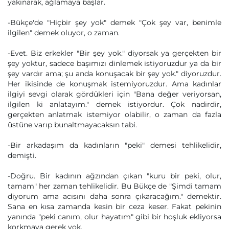
yakınarak, ağlamaya başlar.
-Bükçe'de "Hiçbir şey yok" demek "Çok şey var, benimle
ilgilen" demek oluyor, o zaman.
-Evet. Biz erkekler "Bir şey yok." diyorsak ya gerçekten bir
şey yoktur, sadece başımızı dinlemek istiyoruzdur ya da bir
şey vardır ama; şu anda konuşacak bir şey yok." diyoruzdur.
Her ikisinde de konuşmak istemiyoruzdur. Ama kadınlar
ilgiyi sevgi olarak gördükleri için "Bana değer veriyorsan,
ilgilen ki anlatayım." demek istiyordur. Çok nadirdir,
gerçekten anlatmak istemiyor olabilir, o zaman da fazla
üstüne varıp bunaltmayacaksın tabi.
-Bir arkadaşım da kadınların "peki" demesi tehlikelidir,
demişti.
-Doğru. Bir kadının ağzından çıkan "kuru bir peki, olur,
tamam" her zaman tehlikelidir. Bu Bükçe de "Şimdi tamam
diyorum ama acısını daha sonra çıkaracağım." demektir.
Sana en kısa zamanda kesin bir ceza keser. Fakat pekinin
yanında "peki canım, olur hayatım" gibi bir hoşluk ekliyorsa
korkmaya gerek yok.