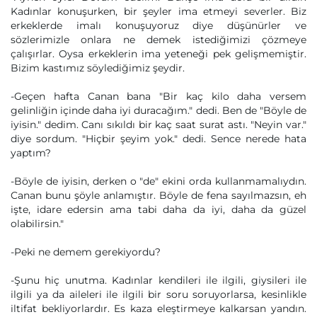
Kadınlar konuşurken, bir şeyler ima etmeyi severler. Biz
erkeklerde imalı konuşuyoruz diye düşünürler ve
sözlerimizle onlara ne demek istediğimizi çözmeye
çalışırlar. Oysa erkeklerin ima yeteneği pek gelişmemiştir.
Bizim kastımız söylediğimiz şeydir.
-Geçen hafta Canan bana "Bir kaç kilo daha versem
gelinliğin içinde daha iyi duracağım." dedi. Ben de "Böyle de
iyisin." dedim. Canı sıkıldı bir kaç saat surat astı. "Neyin var."
diye sordum. "Hiçbir şeyim yok." dedi. Sence nerede hata
yaptım?
-Böyle de iyisin, derken o "de" ekini orda kullanmamalıydın.
Canan bunu şöyle anlamıştır. Böyle de fena sayılmazsın, eh
işte, idare edersin ama tabi daha da iyi, daha da güzel
olabilirsin."
-Peki ne demem gerekiyordu?
-Şunu hiç unutma. Kadınlar kendileri ile ilgili, giysileri ile
ilgili ya da aileleri ile ilgili bir soru soruyorlarsa, kesinlikle
iltifat bekliyorlardır. Es kaza eleştirmeye kalkarsan yandın.