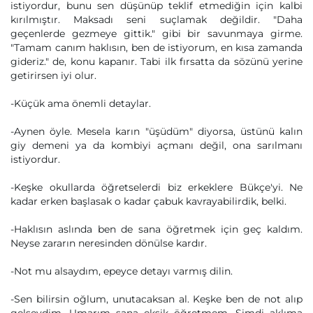
istiyordur, bunu sen düşünüp teklif etmediğin için kalbi
kırılmıştır. Maksadı seni suçlamak değildir. "Daha
geçenlerde gezmeye gittik." gibi bir savunmaya girme.
"Tamam canım haklısın, ben de istiyorum, en kısa zamanda
gideriz." de, konu kapanır. Tabi ilk fırsatta da sözünü yerine
getirirsen iyi olur.
-Küçük ama önemli detaylar.
-Aynen öyle. Mesela karın "üşüdüm" diyorsa, üstünü kalın
giy demeni ya da kombiyi açmanı değil, ona sarılmanı
istiyordur.
-Keşke okullarda öğretselerdi biz erkeklere Bükçe'yi. Ne
kadar erken başlasak o kadar çabuk kavrayabilirdik, belki.
-Haklısın aslında ben de sana öğretmek için geç kaldım.
Neyse zararın neresinden dönülse kardır.
-Not mu alsaydım, epeyce detayı varmış dilin.
-Sen bilirsin oğlum, unutacaksan al. Keşke ben de not alıp