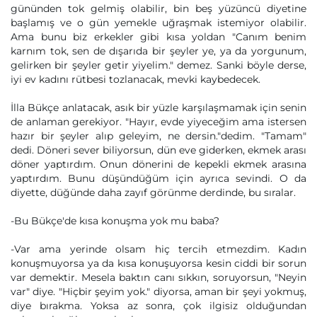
gününden tok gelmiş olabilir, bin beş yüzüncü diyetine
başlamış ve o gün yemekle uğraşmak istemiyor olabilir.
Ama bunu biz erkekler gibi kısa yoldan "Canım benim
karnım tok, sen de dışarıda bir şeyler ye, ya da yorgunum,
gelirken bir şeyler getir yiyelim." demez. Sanki böyle derse,
iyi ev kadını rütbesi tozlanacak, mevki kaybedecek.
İlla Bükçe anlatacak, asık bir yüzle karşılaşmamak için senin
de anlaman gerekiyor. "Hayır, evde yiyeceğim ama istersen
hazır bir şeyler alıp geleyim, ne dersin."dedim. "Tamam"
dedi. Döneri sever biliyorsun, dün eve giderken, ekmek arası
döner yaptırdım. Onun dönerini de kepekli ekmek arasına
yaptırdım. Bunu düşündüğüm için ayrıca sevindi. O da
diyette, düğünde daha zayıf görünme derdinde, bu sıralar.
-Bu Bükçe'de kısa konuşma yok mu baba?
-Var ama yerinde olsam hiç tercih etmezdim. Kadın
konuşmuyorsa ya da kısa konuşuyorsa kesin ciddi bir sorun
var demektir. Mesela baktın canı sıkkın, soruyorsun, "Neyin
var" diye. "Hiçbir şeyim yok." diyorsa, aman bir şeyi yokmuş,
diye bırakma. Yoksa az sonra, çok ilgisiz olduğundan