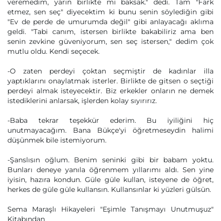
veremedim, yarın birlikte mi baksak." dedi. Tam "Fark
etmez, sen seç" diyecektim ki bunu senin söylediğin gibi
"Ev de perde de umurumda değil" gibi anlayacağı aklıma
geldi. "Tabi canım, istersen birlikte bakabiliriz ama ben
senin zevkine güveniyorum, sen seç istersen," dedim çok
mutlu oldu. Kendi seçecek.
-O zaten perdeyi çoktan seçmiştir de kadınlar illa
yaptıklarını onaylatmak isterler. Birlikte de gitsen o seçtiği
perdeyi almak isteyecektir. Biz erkekler onların ne demek
istediklerini anlarsak, işlerden kolay sıyırırız.
-Baba tekrar teşekkür ederim. Bu iyiliğini hiç
unutmayacağım. Bana Bükçe'yi öğretmeseydin halimi
düşünmek bile istemiyorum.
-Şanslısın oğlum. Benim seninki gibi bir babam yoktu.
Bunları deneye yanıla öğrenmem yıllarımı aldı. Sen yine
iyisin, hazıra kondun. Güle güle kullan, isteyene de öğret,
herkes de güle güle kullansın. Kullansınlar ki yüzleri gülsün.
Sema Maraşlı Hikayeleri "Eşimle Tanışmayı Unutmuşuz"
Kitabından