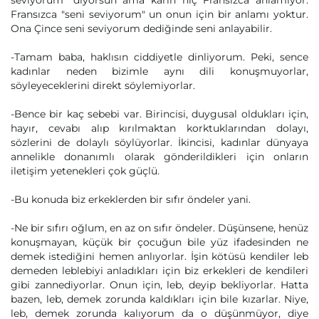
seviyorum" diyorsun ama karın hiç Fransızca anlamıyor.
Fransızca "seni seviyorum" un onun için bir anlamı yoktur.
Ona Çince seni seviyorum dediğinde seni anlayabilir.
-Tamam baba, haklısın ciddiyetle dinliyorum. Peki, sence
kadınlar neden bizimle aynı dili konuşmuyorlar,
söyleyeceklerini direkt söylemiyorlar.
-Bence bir kaç sebebi var. Birincisi, duygusal oldukları için,
hayır, cevabı alıp kırılmaktan korktuklarından dolayı,
sözlerini de dolaylı söylüyorlar. İkincisi, kadınlar dünyaya
annelikle donanımlı olarak gönderildikleri için onların
iletişim yetenekleri çok güçlü.
-Bu konuda biz erkeklerden bir sıfır öndeler yani.
-Ne bir sıfırı oğlum, en az on sıfır öndeler. Düşünsene, henüz
konuşmayan, küçük bir çocuğun bile yüz ifadesinden ne
demek istediğini hemen anlıyorlar. İşin kötüsü kendiler leb
demeden leblebiyi anladıkları için biz erkekleri de kendileri
gibi zannediyorlar. Onun için, leb, deyip bekliyorlar. Hatta
bazen, leb, demek zorunda kaldıkları için bile kızarlar. Niye,
leb, demek zorunda kalıyorum da o düşünmüyor, diye