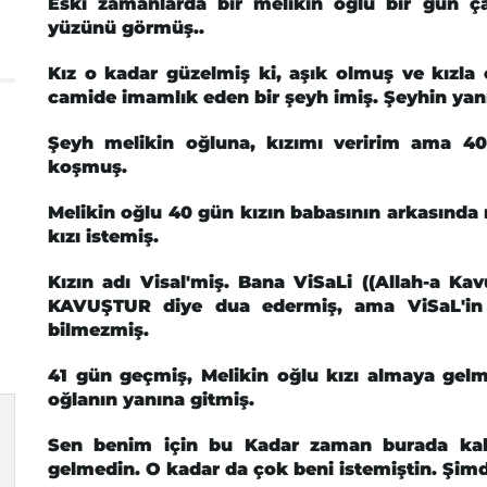
Eski zamanlarda bir melikin oğlu bir gün ça
yüzünü görmüş..
Kız o kadar güzelmiş ki, aşık olmuş ve kızla 
camide imamlık eden bir şeyh imiş. Şeyhin yanın
Şeyh melikin oğluna, kızımı veririm ama 40
koşmuş.
Melikin oğlu 40 gün kızın babasının arkasında
kızı istemiş.
Kızın adı Visal'miş. Bana ViSaLi ((Allah-a Ka
KAVUŞTUR diye dua edermiş, ama ViSaL'in
bilmezmiş.
41 gün geçmiş, Melikin oğlu kızı almaya gel
oğlanın yanına gitmiş.
Sen benim için bu Kadar zaman burada kal
gelmedin. O kadar da çok beni istemiştin. Şimdi