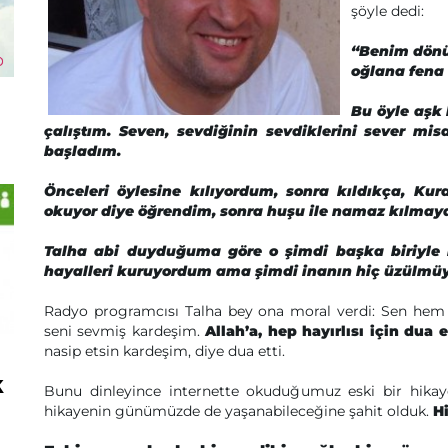
şöyle dedi:
“Benim dönü
oğlana fena 
Bu öyle aşk
çalıştım. Seven, sevdiğinin sevdiklerini sever mi
başladım.
Önceleri öylesine kılıyordum, sonra kıldıkça, Ku
okuyor diye öğrendim, sonra huşu ile namaz kılmay
Talha abi duyduğuma göre o şimdi başka biriyle
hayalleri kuruyordum ama şimdi inanın hiç üzülmüy
Radyo programcısı Talha bey ona moral verdi: Sen hem
seni sevmiş kardeşim.
Allah’a, hep hayırlısı için dua e
nasip etsin kardeşim, diye dua etti.
k
Bunu dinleyince internette okuduğumuz eski bir hikaye
hikayenin günümüzde de yaşanabileceğine şahit olduk.
H