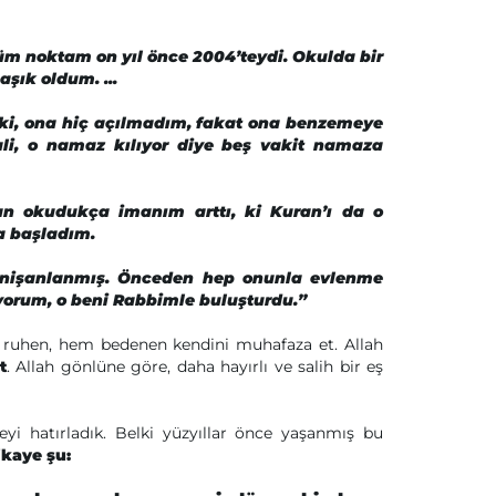
m noktam on yıl önce 2004’teydi. Okulda bir
aşık oldum. ...
 ki, ona hiç açılmadım, fakat ona benzemeye
sali, o namaz kılıyor diye beş vakit namaza
ran okudukça imanım arttı, ki Kuran’ı da o
a başladım.
 nişanlanmış. Önceden hep onunla evlenme
orum, o beni Rabbimle buluşturdu.”
 ruhen, hem bedenen kendini muhafaza et. Allah
t
. Allah gönlüne göre, daha hayırlı ve salih bir eş
yi hatırladık. Belki yüzyıllar önce yaşanmış bu
ikaye şu: