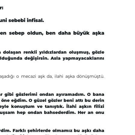
r:
ni sebebi infisal.
 sen sebep oldun, ben daha büyük aşka
a dolaşan renkli yıldızlardan oluşmuş, gözle
 olduğunda değişirsin. Asla yapmayacaklarını
aşadığı o mecazi aşk da, ilahi aşka dönüşmüştü.
ar gibi gözlerimi ondan ayıramadım. O bana
ı öne eğdim. O güzel gözler beni attı bu derin
yle konuştum ve tanıştık. İlahi aşkın filizi
onuşsam hep ondan bahsederdim. Her an onu
rdim. Farklı şehirlerde olmamız bu aşkı daha