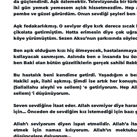
da güçlendirdi. Aşk özlemektir. Televizyonda bir tü
iki gün yemek yemesem açlık hissetmezdim. Hep ar
pembe ve güzel görürdüm. Onun sevdiği şeyleri ben
Aşk fedakarlıkmış. O seviyor diye kırk derece sıca
çikolata getirmiştim. Hatta erimesin diye çok uğra
köye yürümüştüm. Sezen Aksu’nun şarkısında söylediğ
Ben aşık olduğum kızı hiç ölmeyecek, hastalanmayac
kollayacak sanmışım. Aslında ben o insanda bu öze
ben Baki olan bütün güzelliklerin gerçek sahibi Rab
Bu hastalık beni kendime getirdi. Yaşadığım o beş
Hakiki aşk, ilahi aşkmış. Şimdi ise artık her konu
(Sallallahu aleyhi ve sellem) 'e getiriyorum. Hep A
sellem) 'i düşünüyorum.
Seven sevdiğine itaat eder. Allah sevmiyor diye ha
için... Önceden de sevdiğim kız istemediği için bazı
Allah’ı seviyorum diyen ispat etmelidir. Allah’a ita
etmek için namaz kılıyorum. Allah’ın mektubu
düşüncelere dalıyorum...