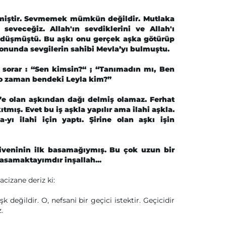
rmiştir. Sevmemek mümkün değildir. Mutlaka
seveceğiz. Allah'ın sevdiklerini ve Allah'ı
re düşmüştü. Bu aşkı onu gerçek aşka götürüp
onunda sevgilerin sahibi Mevla’yı bulmuştu.
n sorar : “Sen kimsin?“ ; “Tanımadın mı, Ben
 o zaman bendeki Leyla kim?”
n’e olan aşkından dağı delmiş olamaz. Ferhat
tmış. Evet bu iş aşkla yapılır ama ilahi aşkla.
yı ilahi için yaptı. Şirine olan aşkı işin
iveninin ilk basamağıymış. Bu çok uzun bir
asamaktayımdır inşallah...
acizane deriz ki:
değildir. O, nefsani bir geçici istektir. Geçicidir
.