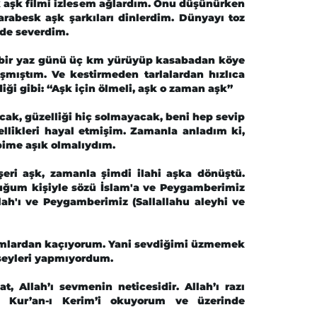
rk aşk filmi izlesem ağlardım. Onu düşünürken
abesk aşk şarkıları dinlerdim. Dünyayı toz
 de severdim.
k bir yaz günü üç km yürüyüp kasabadan köye
şmıştım. Ve kestirmeden tarlalardan hızlıca
i gibi: “Aşk için ölmeli, aşk o zaman aşk”
ak, güzelliği hiç solmayacak, beni hep sevip
llikleri hayal etmişim. Zamanla anladım ki,
bime aşık olmalıydım.
eri aşk, zamanla şimdi ilahi aşka dönüştü.
ştuğum kişiyle sözü İslam'a ve Peygamberimiz
llah'ı ve Peygamberimiz (Sallallahu aleyhi ve
ramlardan kaçıyorum. Yani sevdiğimi üzmemek
 şeyleri yapmıyordum.
at, Allah’ı sevmenin neticesidir. Allah’ı razı
 Kur’an-ı Kerim’i okuyorum ve üzerinde