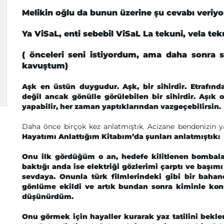
Melikin oğlu da bunun üzerine şu cevabı veriyo
Ya ViSaL, enti sebebil ViSaL La tekuni, vela teku
( önceleri seni istiyordum, ama daha sonra
kavuştum)
Aşk en üstün duygudur. Aşk, bir sihirdir. Etrafınd
değil ancak gönülle görülebilen bir sihirdir. Aşık
yapabilir, her zaman yaptıklarından vazgeçebilirsin.
Daha önce birçok kez anlatmıştık. Acizane bendenizin y
Hayatımı Anlattığım Kitabım’da şunları anlatmıştık:
Onu ilk gördüğüm o an, hedefe kilitlenen bombal
baktığı anda ise elektriği gözlerimi çarptı ve başım
sevdaya. Onunla türk filmlerindeki gibi bir bahane
gönlüme ekildi ve artık bundan sonra kiminle k
düşünürdüm.
Onu görmek için hayaller kurarak yaz tatilini bekle