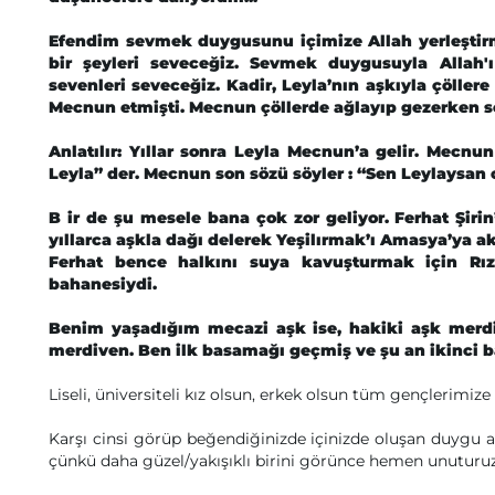
Efendim sevmek duygusunu içimize Allah yerleşti
bir şeyleri seveceğiz. Sevmek duygusuyla Allah'ı 
sevenleri seveceğiz. Kadir, Leyla’nın aşkıyla çölle
Mecnun etmişti. Mecnun çöllerde ağlayıp gezerken s
Anlatılır: Yıllar sonra Leyla Mecnun’a gelir. Mecnu
Leyla” der. Mecnun son sözü söyler : “Sen Leylaysan
B
ir de şu mesele bana çok zor geliyor. Ferhat Şiri
yıllarca aşkla dağı delerek Yeşilırmak’ı Amasya’ya akı
Ferhat bence halkını suya kavuşturmak için Rıza-
bahanesiydi.
Benim yaşadığım mecazi aşk ise, hakiki aşk merd
merdiven. Ben ilk basamağı geçmiş ve şu an ikinci b
Liseli, üniversiteli kız olsun, erkek olsun tüm gençlerimize 
Karşı cinsi görüp beğendiğinizde içinizde oluşan duygu aşk 
çünkü daha güzel/yakışıklı birini görünce hemen unuturuz