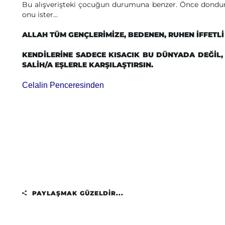
Bu alışverişteki çocuğun durumuna benzer. Önce dondurm
onu ister...
ALLAH TÜM GENÇLERİMİZE, BEDENEN, RUHEN İFFETLİ
KENDİLERİNE SADECE KISACIK BU DÜNYADA DEĞİL
SALİH/A EŞLERLE KARŞILAŞTIRSIN.
Celalin Penceresinden
PAYLAŞMAK GÜZELDIR...