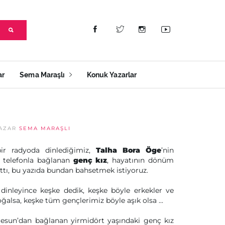
ar
Sema Maraşlı
Konuk Yazarlar
AZAR
SEMA MARAŞLI
ir radyoda dinlediğimiz,
Talha Bora Öge
’nin
 telefonla bağlanan
genç kız
, hayatının dönüm
attı, bu yazıda bundan bahsetmek istiyoruz.
 dinleyince keşke dedik, keşke böyle erkekler ve
oğalsa, keşke tüm gençlerimiz böyle aşık olsa ...
esun’dan bağlanan yirmidört yaşındaki genç kız