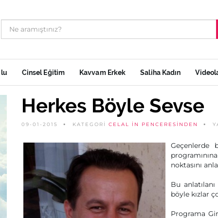
ulu
Cinsel Eğitim
Kavvam Erkek
Saliha Kadın
Videol
Herkes Böyle Sevse
09-01-2015
KATEGORİ
CELAL IN PENCERESINDEN
Y
Geçenlerde b
programınına
noktasını anl
Bu anlatılanı
böyle kızlar ç
Programa Gir