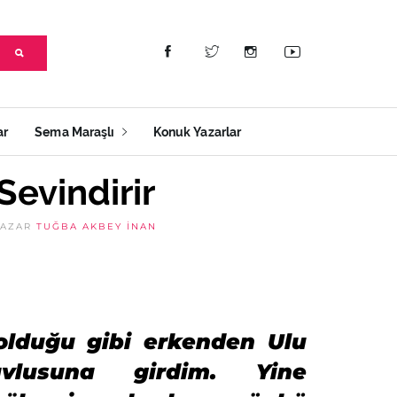
ar
Sema Maraşlı
Konuk Yazarlar
Sevindirir
YAZAR
TUĞBA AKBEY İNAN
olduğu gibi erkenden Ulu
vlusuna girdim. Yine