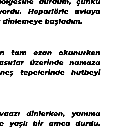
gölgesine durdum, çünkü
ordu. Hoparlörle avluya
ı dinlemeye başladım.
san tam ezan okunurken
hasırlar üzerinde namaza
eş tepelerinde hutbeyi
vaazı dinlerken, yanıma
e yaşlı bir amca durdu.