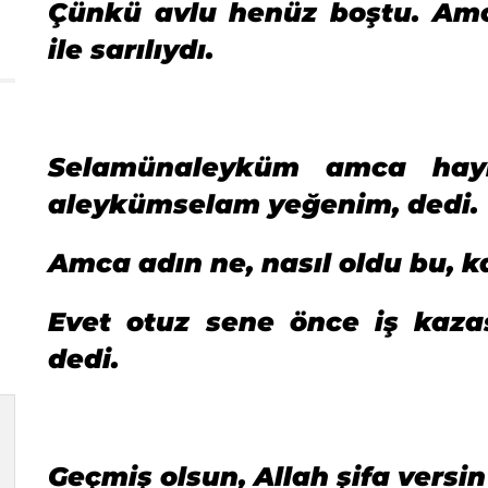
Çünkü avlu henüz boştu. Amc
ile sarılıydı.
Selamünaleyküm amca hayı
aleykümselam yeğenim, dedi.
Amca adın ne, nasıl oldu bu, k
Evet otuz sene önce iş kazas
dedi.
Geçmiş olsun, Allah şifa versi