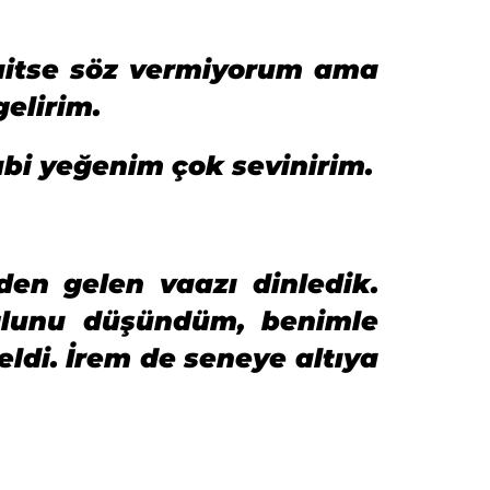
aitse söz vermiyorum ama
gelirim.
abi yeğenim çok sevinirim.
den gelen vaazı dinledik.
ğlunu düşündüm, benimle
ldi. İrem de seneye altıya