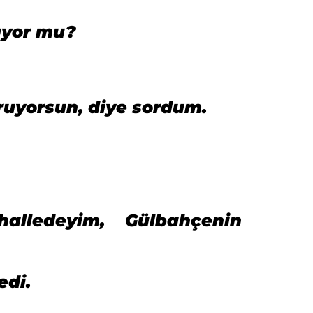
uyor mu?
ruyorsun, diye sordum.
lledeyim, Gülbahçenin
edi.