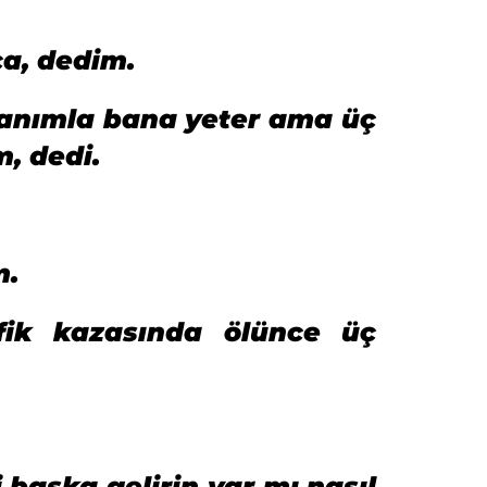
a, dedim.
hanımla bana yeter ama üç
, dedi.
m.
fik kazasında ölünce üç
başka gelirin var mı,nasıl