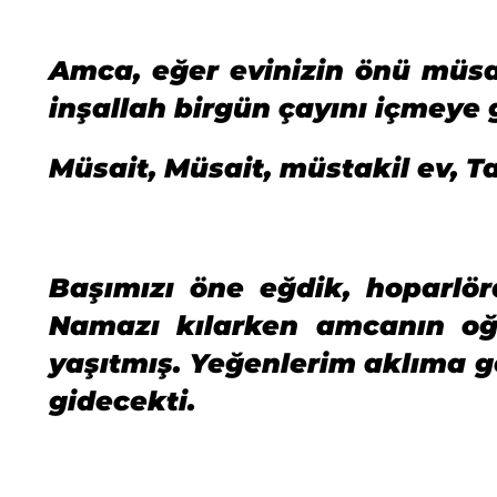
Amca, eğer evinizin önü müs
inşallah birgün çayını içmeye 
Müsait, Müsait, müstakil ev, T
Başımızı öne eğdik, hoparlör
Namazı kılarken amcanın o
yaşıtmış. Yeğenlerim aklıma ge
gidecekti.