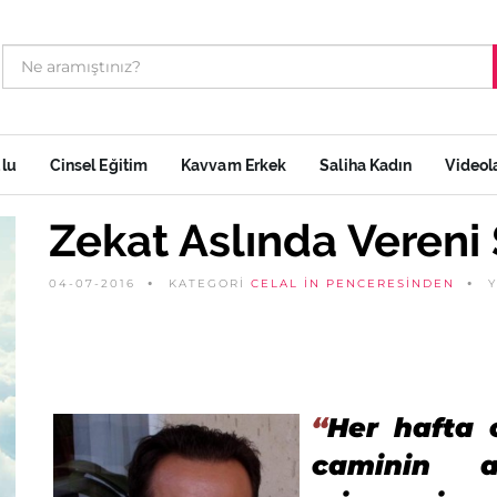
ulu
Cinsel Eğitim
Kavvam Erkek
Saliha Kadın
Videol
Zekat Aslında Vereni 
04-07-2016
KATEGORİ
CELAL IN PENCERESINDEN
“
Her hafta 
caminin a