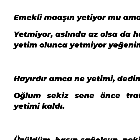
Emekli maaşın yetiyor mu amc
Yetmiyor, aslında az olsa da 
yetim olunca yetmiyor yeğenim
Hayırdır amca ne yetimi, dedi
Oğlum sekiz sene önce tra
yetimi kaldı.
Üzüldüm, başın sağolsun, peki 