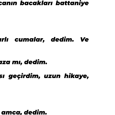
anın bacakları battaniye
rlı cumalar, dedim. Ve
aza mı, dedim.
ı geçirdim, uzun hikaye,
n amca, dedim.