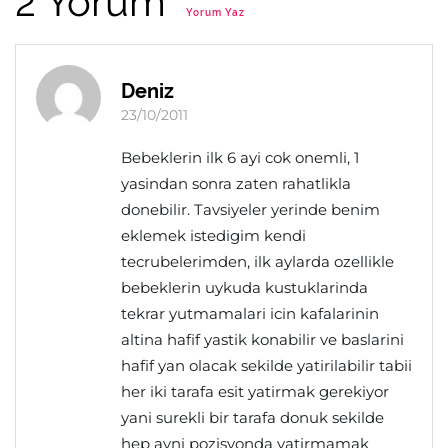
2 Yorum
Yorum Yaz
Deniz
23/10/2011
Bebeklerin ilk 6 ayi cok onemli, 1
yasindan sonra zaten rahatlikla
donebilir. Tavsiyeler yerinde benim
eklemek istedigim kendi
tecrubelerimden, ilk aylarda ozellikle
bebeklerin uykuda kustuklarinda
tekrar yutmamalari icin kafalarinin
altina hafif yastik konabilir ve baslarini
hafif yan olacak sekilde yatirilabilir tabii
her iki tarafa esit yatirmak gerekiyor
yani surekli bir tarafa donuk sekilde
hep ayni pozisyonda yatirmamak