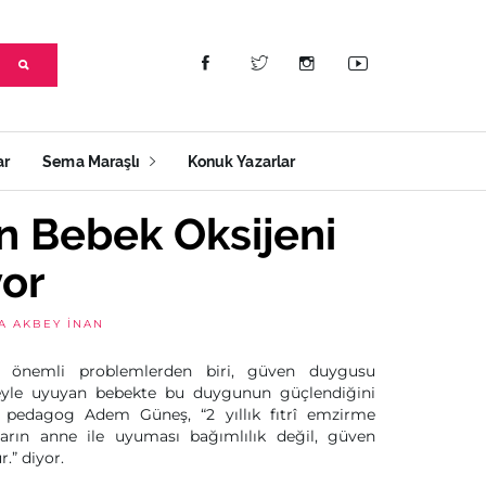
ar
Sema Maraşlı
Konuk Yazarlar
 Bebek Oksijeni
yor
A AKBEY İNAN
n önemli problemlerden biri, güven duygusu
nneyle uyuyan bebekte bu duygunun güçlendiğini
pedagog Adem Güneş, “2 yıllık fıtrî emzirme
ların anne ile uyuması bağımlılık değil, güven
.” diyor.