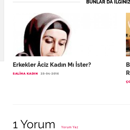
BUNLAR DA ILGINIZ
Erkekler Âciz Kadın Mı İster?
B
R
SALIHA KADIN
25-04-2016
Ç
1 Yorum
Yorum Yaz