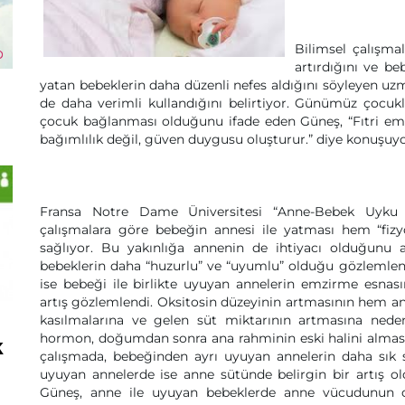
Bilimsel çalışma
artırdığını ve b
yatan bebeklerin daha düzenli nefes aldığını söyleyen 
de daha verimli kullandığını belirtiyor. Günümüz çocuk
çocuk bağlanması olduğunu ifade eden Güneş, “Fıtri emm
bağımlılık değil, güven duygusu oluşturur.” diye konuşuyo
Fransa Notre Dame Üniversitesi “Anne-Bebek Uyku Da
çalışmalara göre bebeğin annesi ile yatması hem “fizy
sağlıyor. Bu yakınlığa annenin de ihtiyacı olduğunu 
bebeklerin daha “huzurlu” ve “uyumlu” olduğu gözlemleniyo
ise bebeği ile birlikte uyuyan annelerin emzirme esnas
artış gözlemlendi. Oksitosin düzeyinin artmasının hem a
kasılmalarına ve gelen süt miktarının artmasına ne
hormon, doğumdan sonra ana rahminin eski halini almasın
k
çalışmada, bebeğinden ayrı uyuyan annelerin daha sık s
uyuyan annelerde ise anne sütünde belirgin bir artış old
Güneş, anne ile uyuyan bebeklerde anne vücudunun doğ