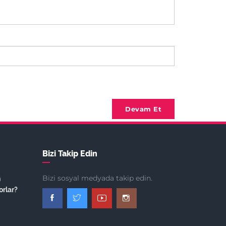
Devam Et
Bizi Takip Edin
Bizi sosyal medyada takip edin.
n
orlar?