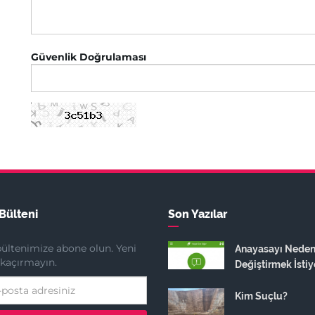
Güvenlik Doğrulaması
Bülteni
Son Yazılar
ültenimize abone olun. Yeni
Anayasayı Nede
ı kaçırmayın.
Değiştirmek İstiy
Kim Suçlu?