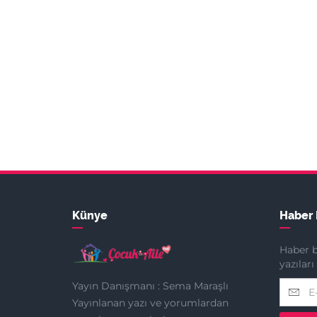
Künye
Haber 
Haber b
yazılar
Yayın Danışmanı : Sema Maraşlı
Yayınlanan yazı ve yorumlardan