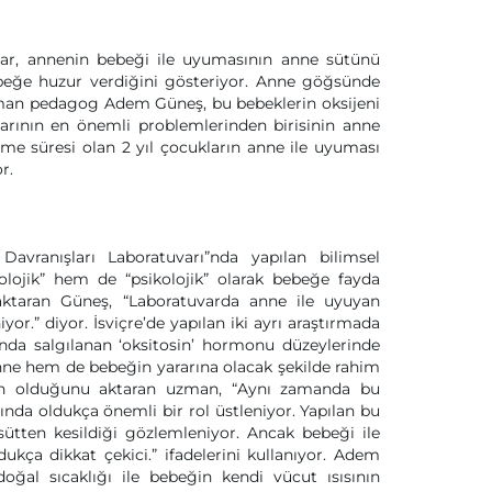
lar, annenin bebeği ile uyumasının anne sütünü
ebeğe huzur verdiğini gösteriyor. Anne göğsünde
uzman pedagog Adem Güneş, bu bebeklerin oksijeni
larının en önemli problemlerinden birisinin anne
e süresi olan 2 yıl çocukların anne ile uyuması
r.
vranışları Laboratuvarı”nda yapılan bilimsel
olojik” hem de “psikolojik” olarak bebeğe fayda
aktaran Güneş, “Laboratuvarda anne ile uyuyan
r.” diyor. İsviçre’de yapılan iki ayrı araştırmada
ında salgılanan ‘oksitosin’ hormonu düzeylerinde
nne hem de bebeğin yararına olacak şekilde rahim
den olduğunu aktaran uzman, “Aynı zamanda bu
da oldukça önemli bir rol üstleniyor. Yapılan bu
ütten kesildiği gözlemleniyor. Ancak bebeği ile
ukça dikkat çekici.” ifadelerini kullanıyor. Adem
al sıcaklığı ile bebeğin kendi vücut ısısının