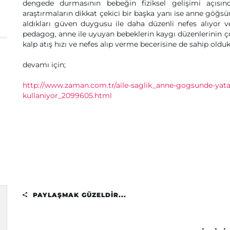
dengede durmasının bebeğin fiziksel gelişimi açısı
araştırmaların dikkat çekici bir başka yanı ise anne göğsü
aldıkları güven duygusu ile daha düzenli nefes alıyor v
pedagog, anne ile uyuyan bebeklerin kaygı düzenlerinin çok 
kalp atış hızı ve nefes alıp verme becerisine de sahip olduk
devamı için;
http://www.zaman.com.tr/aile-saglik_anne-gogsunde-yatan
kullaniyor_2099605.html
PAYLAŞMAK GÜZELDIR...