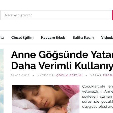
ulu
Cinsel Eğitim
Kavvam Erkek
Saliha Kadın
Videol
Anne Göğsünde Yatan
Daha Verimli Kullanı
14-06-2013
KATEGORİ
ÇOCUK EĞITIMI
YAZAR
TUĞB
Çocuklardaki e
yetersizliği. A
söyleyen uzman 
süresinde çocuk
duygusu oluşturur