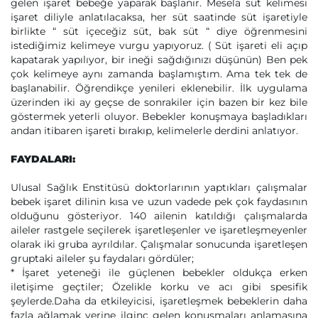
gelen işaret bebeğe yaparak başlanır. Mesela süt kelimesi
işaret diliyle anlatılacaksa, her süt saatinde süt işaretiyle
birlikte “ süt içeceğiz süt, bak süt “ diye öğrenmesini
istediğimiz kelimeye vurgu yapıyoruz. ( Süt işareti eli açıp
kapatarak yapılıyor, bir ineği sağdığınızı düşünün) Ben pek
çok kelimeye aynı zamanda başlamıştım. Ama tek tek de
başlanabilir. Öğrendikçe yenileri eklenebilir. İlk uygulama
üzerinden iki ay geçse de sonrakiler için bazen bir kez bile
göstermek yeterli oluyor. Bebekler konuşmaya başladıkları
andan itibaren işareti bırakıp, kelimelerle derdini anlatıyor.
FAYDALARI:
Ulusal Sağlık Enstitüsü doktorlarının yaptıkları çalışmalar
bebek işaret dilinin kısa ve uzun vadede pek çok faydasının
olduğunu gösteriyor. 140 ailenin katıldığı çalışmalarda
aileler rastgele seçilerek işaretleşenler ve işaretleşmeyenler
olarak iki gruba ayrıldılar. Çalışmalar sonucunda işaretleşen
gruptaki aileler şu faydaları gördüler;
* İşaret yeteneği ile güçlenen bebekler oldukça erken
iletişime geçtiler; Özelikle korku ve acı gibi spesifik
şeylerde.Daha da etkileyicisi, işaretleşmek bebeklerin daha
fazla ağlamak yerine ilginç gelen konuşmaları anlamasına