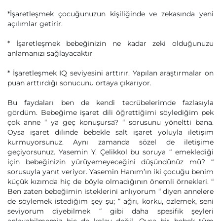
*İşaretleşmek çocuğunuzun kişiliğinde ve zekasında yeni
açılımlar getirir.
* İşaretleşmek bebeğinizin ne kadar zeki olduğunuzu
anlamanızı sağlayacaktır
* İşaretleşmek IQ seviyesini arttırır. Yapılan araştırmalar on
puan arttırdığı sonucunu ortaya çıkarıyor.
Bu faydaları ben de kendi tecrübelerimde fazlasıyla
gördüm. Bebeğime işaret dili öğrettiğimi söylediğim pek
çok anne “ ya geç konuşursa? “ sorusunu yöneltti bana.
Oysa işaret dilinde bebekle salt işaret yoluyla iletişim
kurmuyorsunuz. Aynı zamanda sözel de iletişime
geçiyorsunuz. Yasemin Y. Çelikkol bu soruya “ emeklediği
için bebeğinizin yürüyemeyeceğini düşündünüz mü? “
sorusuyla yanıt veriyor. Yasemin Hanım’ın iki çocuğu benim
küçük kızımda hiç de böyle olmadığının önemli örnekleri. “
Ben zaten bebeğimin isteklerini anlıyorum “ diyen annelere
de söylemek istediğim şey şu; “ ağrı, korku, özlemek, seni
seviyorum diyebilmek “ gibi daha spesifik şeyleri