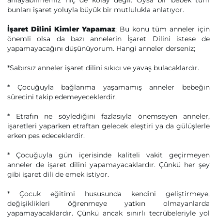
anlayabilmemiz hiç de kolay değil. Oysa bir bebek tüm
bunları işaret yoluyla büyük bir mutlulukla anlatıyor.
İşaret Dilini Kimler Yapamaz
; Bu konu tüm anneler için
önemli olsa da bazı annelerin İşaret Dilini istese de
yapamayacağını düşünüyorum. Hangi anneler derseniz;
*Sabırsız anneler işaret dilini sıkıcı ve yavaş bulacaklardır.
* Çocuğuyla bağlanma yaşamamış anneler bebeğin
sürecini takip edemeyeceklerdir.
* Etrafın ne söylediğini fazlasıyla önemseyen anneler,
işaretleri yaparken etraftan gelecek eleştiri ya da gülüşlerle
erken pes edeceklerdir.
* Çocuğuyla gün içerisinde kaliteli vakit geçirmeyen
anneler de işaret dilini yapamayacaklardır. Çünkü her şey
gibi işaret dili de emek istiyor.
* Çocuk eğitimi hususunda kendini geliştirmeye,
değişiklikleri öğrenmeye yatkın olmayanlarda
yapamayacaklardır. Çünkü ancak sınırlı tecrübeleriyle yol