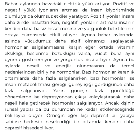
Bahar aylarında havadaki elektrik yükü artıyor. Pozitif ve
negatif yüklü iyonların artması da insan biyoritminde
olumlu ya da olumsuz etkiler yaratıyor. Pozitif iyonlar insanı
daha zinde hissettirirken, negatif iyonların artması insanın
kendini daha halsiz hissetmesine ve yorgunluk belirtilerinin
ortaya çıkmasında etkili oluyor. Ayrıca bahar aylarında,
aslında vücudumuz daha aktif olmamızı sağlayacak
hormonlar salgılanmasına karşın eğer ortada vitamin
eksikliği, beslenme bozukluğu varsa, vücut buna aynı
uyumu gösteremiyor ve yorgunluk hissi artıyor. Ayrıca bu
aylarda neşeli ve enerjik olunmasının da temel
nedenlerinden biri yine hormonlar. Bazı hormonlar karanlık
ortamlarda daha fazla salgılanırken, bazı hormonlar ise
insan metabolizması gereği güneş ışığı gördüğünde daha
fazla salgılanıyor. Yazın güneşin fazla görüldüğü
dönemlerde ise depresyondan çıkışı kolaylaştıracak, daha
neşeli hale getirecek hormonlar salgılanıyor. Ancak kişinin
ruhsal yapısı da bu durumdan ne kadar etkileneceğinde
belirleyici oluyor. Örneğin eğer kişi depresif bir yapıya
sahipse herkesin neşelendiği bir ortamda kendini daha
depresif hissedebiliyor.