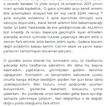
4 senedir beraber 1,5 yıldır evliyiz ilk evladımızı 2013 yılının
mart ayında kaybettik… O gece içimdeki acıyı kendi annem
bile anlamazken anlayan tek bir kişi vardı EŞİM. Henüz 7
aylık evliydik evladımız 5 aylık karnımda ölmüştü suni
sancıyla düşürüldü… bana kendi ailemin bile bakamayacağı
kadar iyi baktı hastanede de eve geldiğimizde de. ALLAH’ın
bizi sınadığı ilk sınavı başarıyla geçmiştik isyan etmeden
şükredip acımızı içimizde tutarak yaşamaya devam ettik o
zaman fark ettimki artık benim ailem oydu….Sadece kocam
değil evladımın babası benim Can’ım eksik ve yarım kalan
yanlarımı tamamlayan kocaman parçam…
O günden sonra bilerek hiç kırmadım onu, iyi taraflarına
şükredip kötü taraflarına sabrettim. Bir daha hiç başına
kakmadım yaptıklarını, görmezden geldim benimle
uğraşanları. Kızmadım ve karışmadım kahvesine çünkü
onunla kavga ettikçe istediğim şeyden her gün biraz daha
uzaklaşıyordum. Ben huzuru onun göğsünde uyurken
buluyordum, gözlerine bakarken, kokusunu içime
çekerken... Bu yüzdende onun kahveden gelip bana ayırdığı
zamanla yetinmeye çalıştım , ben değiştikçe o da değişti
doğru yolda olduğumu fark ettim.