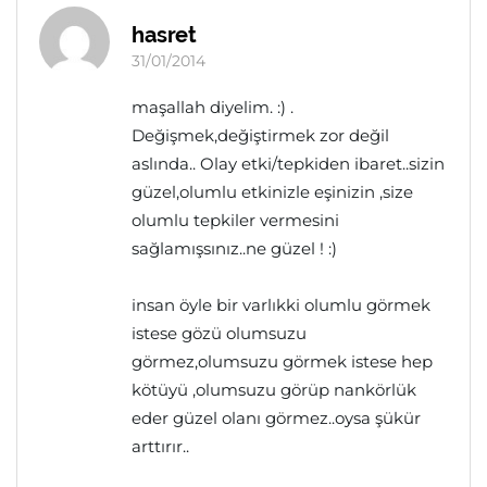
hasret
31/01/2014
maşallah diyelim. :) .
Değişmek,değiştirmek zor değil
aslında.. Olay etki/tepkiden ibaret..sizin
güzel,olumlu etkinizle eşinizin ,size
olumlu tepkiler vermesini
sağlamışsınız..ne güzel ! :)
insan öyle bir varlıkki olumlu görmek
istese gözü olumsuzu
görmez,olumsuzu görmek istese hep
kötüyü ,olumsuzu görüp nankörlük
eder güzel olanı görmez..oysa şükür
arttırır..