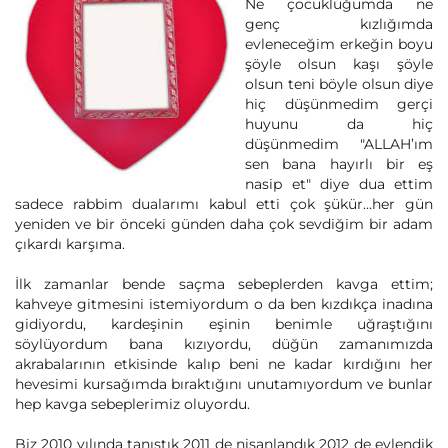
Ne çocukluğumda ne
genç kızlığımda
evleneceğim erkeğin boyu
şöyle olsun kaşı şöyle
olsun teni böyle olsun diye
hiç düşünmedim gerçi
huyunu da hiç
düşünmedim "ALLAH’ım
sen bana hayırlı bir eş
nasip et" diye dua ettim
sadece rabbim dualarımı kabul etti çok şükür…her gün
yeniden ve bir önceki günden daha çok sevdiğim bir adam
çıkardı karşıma.
İlk zamanlar bende saçma sebeplerden kavga ettim;
kahveye gitmesini istemiyordum o da ben kızdıkça inadına
gidiyordu, kardeşinin eşinin benimle uğraştığını
söylüyordum bana kızıyordu, düğün zamanımızda
akrabalarının etkisinde kalıp beni ne kadar kırdığını her
hevesimi kursağımda bıraktığını unutamıyordum ve bunlar
hep kavga sebeplerimiz oluyordu.
Biz 2010 yılında tanıştık 2011 de nişanlandık 2012 de evlendik