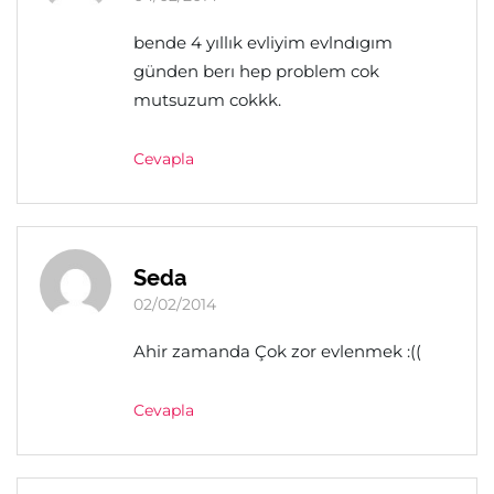
bende 4 yıllık evliyim evlndıgım
günden berı hep problem cok
mutsuzum cokkk.
Cevapla
Seda
02/02/2014
Ahir zamanda Çok zor evlenmek :((
Cevapla