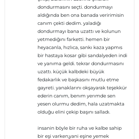
dondurmasını seçti. dondurmayı
aldığında ben ona banada veririmisin
canım çekti dedim. yaladığı
dondurmayı bana uzattı ve kolunun
yetmedığını farketti. hemen bir
heyacanla, hızlıca, sankı kaza yapmıs
bir hastaya kosar gibi sandalyeden indi
ve yanıma geldi. tekrar dondurmasını
uzattı. küçük kalbdeki büyük
fedakarlık ve başkasını mutlu etme
gayreti. yanaklarını okşayarak teşekkür
ederin canım, benım yerımde sen
yesen olurmu dedim, hala uzatmakta
olduğu elini çekip başını salladı.
insanin böyle bir ruha ve kalbe sahip
bir eşi varken,yani eşine yemek