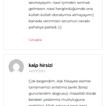
sevmeyeyim. nasıl içimden ısırmak
gelmesın. nasıl hergördüğümde ona
küllah küllah dondurma almayayım:)
banada verirmisin sorumun cevabı
pahalıya patladı :):)
Cevapla
kalp hirsizi
14/07/2012
Çok begendim. Ask hikayesi esimle
tanismamizi anlatmis sanki (biraz
gururlandim dogrusu). Insaallah bizde
beraber yaslanma mutluluguna
erebiliriz. Allah amcaya gani gani