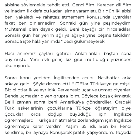
abisine söylemekle tehdit etti. Gençliğim, Karadenizliliğim
ve inadım ilk defa bu kadar işime yaramıştı. Bir gün iki abisi
beni yakaladı ve rahatsız etmemem konusunda uyardılar
fakat ben dinlemedim. Sonraki gün yine peşindeydim.
Muhtemel olan dayak geldi. Beni bayağı bir hırpaladılar.
Sonraki gün her yerim ağrıya ağrıya yine peşine takıldım.
Sonrada işte hâlâ yanımda." dedi gülümseyerek.
Hacı annemiz çayları getirdi. Anlatılanları baştan sona
duymuştu. Yeni evli genç kız gibi mutluluğu yüzünden
okunuyordu.
Sonra konu yeniden İngilizceden açıldı. Nasihatlar arka
arkaya geldi. Şöyle devam etti. " F16'lar Türkiye'ye gelmişti.
Biz pilotlar ikiye ayrıldık. Pervanesiz uçar ve uçmaz diyenler.
Bende uçmazlar diyen grupta idim. Böylece boşa çıkmıştık.
Belli zaman sonra beni Amerika'ya gönderdiler. Oradaki
Türk askerlerinin çocuklarına Türkçe öğreteyim diye.
Çocuklar orda doğup büyüdüğü için İngilizce
öğrenmişlerdi. Türkçe anlatmakta zorlandığım için İngilizce
öğrenmeye karar verdim. Yaşım 35 idi. Ben bir kendi
kendime, bir aynaya konuşarak pratik yapıyordum. Rüyada