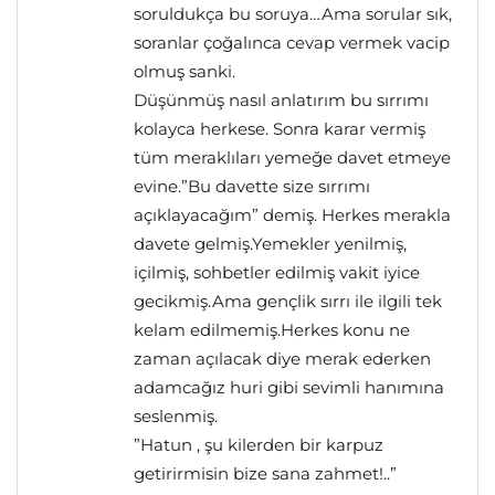
soruldukça bu soruya…Ama sorular sık,
soranlar çoğalınca cevap vermek vacip
olmuş sanki.
Düşünmüş nasıl anlatırım bu sırrımı
kolayca herkese. Sonra karar vermiş
tüm meraklıları yemeğe davet etmeye
evine.”Bu davette size sırrımı
açıklayacağım” demiş. Herkes merakla
davete gelmiş.Yemekler yenilmiş,
içilmiş, sohbetler edilmiş vakit iyice
gecikmiş.Ama gençlik sırrı ile ilgili tek
kelam edilmemiş.Herkes konu ne
zaman açılacak diye merak ederken
adamcağız huri gibi sevimli hanımına
seslenmiş.
”Hatun , şu kilerden bir karpuz
getirirmisin bize sana zahmet!..”