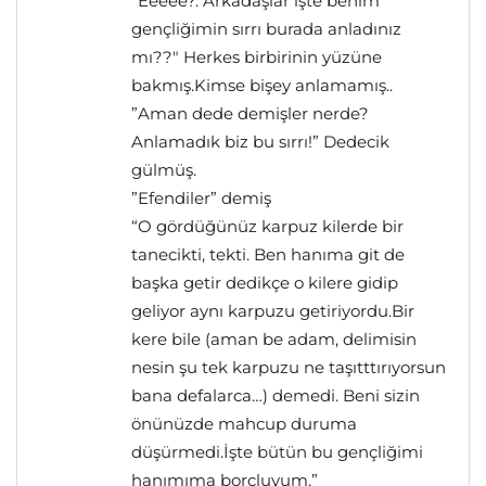
”Eeeee?. Arkadaşlar işte benim
gençliğimin sırrı burada anladınız
mı??" Herkes birbirinin yüzüne
bakmış.Kimse bişey anlamamış..
”Aman dede demişler nerde?
Anlamadık biz bu sırrı!” Dedecik
gülmüş.
”Efendiler” demiş
“O gördüğünüz karpuz kilerde bir
tanecikti, tekti. Ben hanıma git de
başka getir dedikçe o kilere gidip
geliyor aynı karpuzu getiriyordu.Bir
kere bile (aman be adam, delimisin
nesin şu tek karpuzu ne taşıtttırıyorsun
bana defalarca…) demedi. Beni sizin
önünüzde mahcup duruma
düşürmedi.İşte bütün bu gençliğimi
hanımıma borçluyum.”