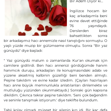
Bir Adem Diyor ki...
İngilizce hocam bir
kaç arkadaşımla beni
evine davet ettiğinde
76 yaşındaydı.
Derslerden biraz
bahsettikten sonra
bir arkadaşımız hacı annemizle nasıl tanıştığını sormuştu. O
yaşlı yüzde muzip bir gülümseme olmuştu. Sonra "Bir yaz
günüydü" diye başladı:
" Yaz günüydü malum o zamanlarda Kur'an okumak için
camilere gidilirdi. Ben hacı annenizi gördüğümde hanım
hanımcık duruşu, arkadaşları ile konuşmasındaki adabı ve
yüzene aksetmiş kalbinin güzelliği beni benden almıştı.
Peşine takıldım ve evine kadar izledim. (Çayları hazırlayan
hacı anne büyük memnunlukla anlatılanları dinlemekte ve
mutluluğu yüzünden okunmaktaydı.) Sonraki gün kapısına
dikildim. Çıkınca tekrar peşine takıldım. 'Seni çok beğendim
ve seninle tanışmak istiyorum.' diye teklifte bulundum.
Tabii kolay olmadı müspet bir ailenin kızı idi. Bir kaç defa