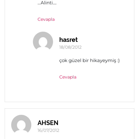
...Alinti....
Cevapla
hasret
18/08/2012
çok güzel bir hikayeymiş :)
Cevapla
AHSEN
16/07/2012