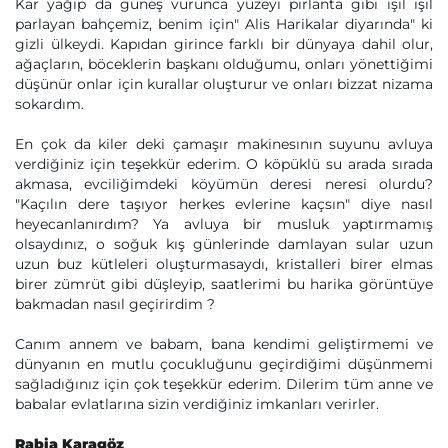
Kar yağıp da güneş vurunca yüzeyi pırlanta gibi ışıl ışıl
parlayan bahçemiz, benim için" Alis Harikalar diyarında" ki
gizli ülkeydi. Kapıdan girince farklı bir dünyaya dahil olur,
ağaçların, böceklerin başkanı olduğumu, onları yönettiğimi
düşünür onlar için kurallar oluşturur ve onları bizzat nizama
sokardım.
En çok da kiler deki çamaşır makinesının suyunu avluya
verdiğiniz için teşekkür ederim. O köpüklü su arada sırada
akmasa, evciliğimdeki köyümün deresi neresi olurdu?
"Kaçılın dere taşıyor herkes evlerine kaçsın" diye nasıl
heyecanlanırdım? Ya avluya bir musluk yaptırmamış
olsaydınız, o soğuk kış günlerinde damlayan sular uzun
uzun buz kütleleri oluşturmasaydı, kristalleri birer elmas
birer zümrüt gibi düşleyip, saatlerimi bu harika görüntüye
bakmadan nasıl geçirirdim ?
Canım annem ve babam, bana kendimi geliştirmemi ve
dünyanın en mutlu çocukluğunu geçirdiğimi düşünmemi
sağladığınız için çok teşekkür ederim. Dilerim tüm anne ve
babalar evlatlarına sizin verdiğiniz imkanları verirler.
Rabia Karagöz