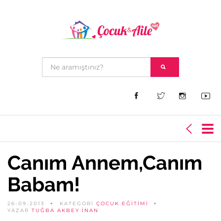
Canım Annem,Canım
Babam!
26-09-2013
KATEGORİ
ÇOCUK EĞITIMI
YAZAR
TUĞBA AKBEY İNAN