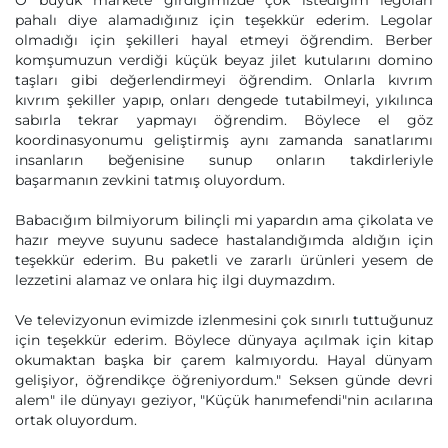
O büyük markete girdiğimizde çok istediğim legoları
pahalı diye alamadığınız için teşekkür ederim. Legolar
olmadığı için şekilleri hayal etmeyi öğrendim. Berber
komşumuzun verdiği küçük beyaz jilet kutularını domino
taşları gibi değerlendirmeyi öğrendim. Onlarla kıvrım
kıvrım şekiller yapıp, onları dengede tutabilmeyi, yıkılınca
sabırla tekrar yapmayı öğrendim. Böylece el göz
koordinasyonumu geliştirmiş aynı zamanda sanatlarımı
insanların beğenisine sunup onların takdirleriyle
başarmanın zevkini tatmış oluyordum.
Babacığım bilmiyorum bilinçli mi yapardın ama çikolata ve
hazır meyve suyunu sadece hastalandığımda aldığın için
teşekkür ederim. Bu paketli ve zararlı ürünleri yesem de
lezzetini alamaz ve onlara hiç ilgi duymazdım.
Ve televizyonun evimizde izlenmesini çok sınırlı tuttuğunuz
için teşekkür ederim. Böylece dünyaya açılmak için kitap
okumaktan başka bir çarem kalmıyordu. Hayal dünyam
gelişiyor, öğrendikçe öğreniyordum." Seksen günde devri
alem" ile dünyayı geziyor, "Küçük hanımefendi"nin acılarına
ortak oluyordum.