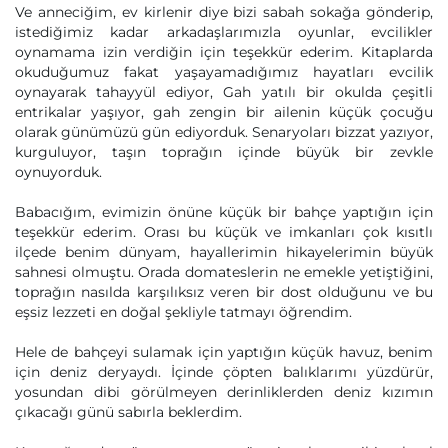
Ve anneciğim, ev kirlenir diye bizi sabah sokağa gönderip,
istediğimiz kadar arkadaşlarımızla oyunlar, evcilikler
oynamama izin verdiğin için teşekkür ederim. Kitaplarda
okuduğumuz fakat yaşayamadığımız hayatları evcilik
oynayarak tahayyül ediyor, Gah yatılı bir okulda çeşitli
entrikalar yaşıyor, gah zengin bir ailenin küçük çocuğu
olarak günümüzü gün ediyorduk. Senaryoları bizzat yazıyor,
kurguluyor, taşın toprağın içinde büyük bir zevkle
oynuyorduk.
Babacığım, evimizin önüne küçük bir bahçe yaptığın için
teşekkür ederim. Orası bu küçük ve imkanları çok kısıtlı
ilçede benim dünyam, hayallerimin hikayelerimin büyük
sahnesi olmuştu. Orada domateslerin ne emekle yetiştiğini,
toprağın nasılda karşılıksız veren bir dost olduğunu ve bu
eşsiz lezzeti en doğal şekliyle tatmayı öğrendim.
Hele de bahçeyi sulamak için yaptığın küçük havuz, benim
için deniz deryaydı. İçinde çöpten balıklarımı yüzdürür,
yosundan dibi görülmeyen derinliklerden deniz kızımın
çıkacağı günü sabırla beklerdim.