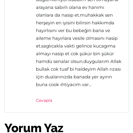
arayana sabırlı olana ev hanımı
olanlara da nasip et.muhakkak sen
herşeyin en iyisini bilirsin hakkımda
hayırlısını ver bu bebeğin bana ve
aileme hayırlara vesile olmasını nasip
et.saglıcakla vakti gelince kucagıma
almayı nasip et cok şükür bin şükür
hamdü senalar olsun.duygularım Allak
bullak cok tuaf bi haldeyim Allah rızası
için dualarınızda banada yer ayırın
buna cook ıhtiyacım var...
Cevapla
Yorum Yaz