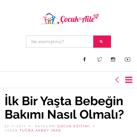
İlk Bir Yaşta Bebeğin
Bakımı Nasıl Olmalı?
22-11-2011
KATEGORİ
ÇOCUK EĞITIMI
YAZAR
TUĞBA AKBEY İNAN