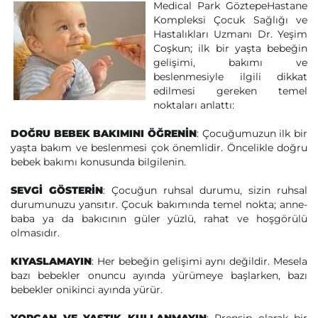
Medical Park GöztepeHastane
Kompleksi Çocuk Sağlığı ve
Hastalıkları Uzmanı Dr. Yeşim
Coşkun; ilk bir yaşta bebeğin
gelişimi, bakımı ve
beslenmesiyle ilgili dikkat
edilmesi gereken temel
noktaları anlattı:
DOĞRU BEBEK BAKIMINI ÖĞRENİN
: Çocuğumuzun ilk bir
yaşta bakım ve beslenmesi çok önemlidir. Öncelikle doğru
bebek bakımı konusunda bilgilenin.
SEVGİ GÖSTERİN
: Çocuğun ruhsal durumu, sizin ruhsal
durumunuzu yansıtır. Çocuk bakımında temel nokta; anne-
baba ya da bakıcının güler yüzlü, rahat ve hoşgörülü
olmasıdır.
KIYASLAMAYIN
: Her bebeğin gelişimi aynı değildir. Mesela
bazı bebekler onuncu ayında yürümeye başlarken, bazı
bebekler onikinci ayında yürür.