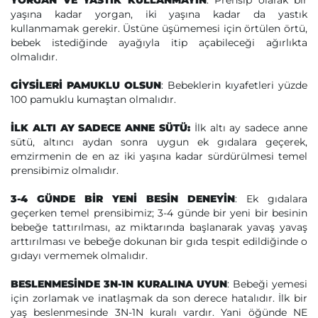
YORGAN VE YASTIK KULLANMAYIN
: Prensip olarak bir
yaşına kadar yorgan, iki yaşına kadar da yastık
kullanmamak gerekir. Üstüne üşümemesi için örtülen örtü,
bebek istediğinde ayağıyla itip açabileceği ağırlıkta
olmalıdır.
GİYSİLERİ PAMUKLU OLSUN
: Bebeklerin kıyafetleri yüzde
100 pamuklu kumaştan olmalıdır.
İLK ALTI AY SADECE ANNE SÜTÜ:
İlk altı ay sadece anne
sütü, altıncı aydan sonra uygun ek gıdalara geçerek,
emzirmenin de en az iki yaşına kadar sürdürülmesi temel
prensibimiz olmalıdır.
3-4 GÜNDE BİR YENİ BESİN DENEYİN
: Ek gıdalara
geçerken temel prensibimiz; 3-4 günde bir yeni bir besinin
bebeğe tattırılması, az miktarında başlanarak yavaş yavaş
arttırılması ve bebeğe dokunan bir gıda tespit edildiğinde o
gıdayı vermemek olmalıdır.
BESLENMESİNDE 3N-1N KURALINA UYUN
: Bebeği yemesi
için zorlamak ve inatlaşmak da son derece hatalıdır. İlk bir
yaş beslenmesinde 3N-1N kuralı vardır. Yani öğünde NE