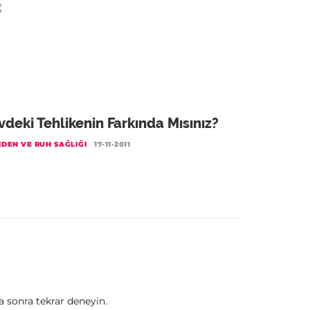
vdeki Tehlikenin Farkında Mısınız?
DEN VE RUH SAĞLIĞI
17-11-2011
sonra tekrar deneyin.