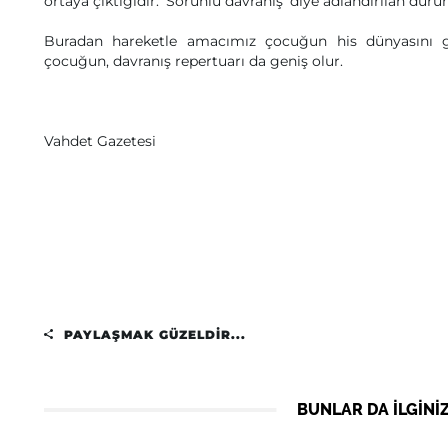
ortaya çıktığıdır. ‘Sorunlu davranış’ diye adlandırılan du
Buradan hareketle amacımız çocuğun his dünyasını g
çocuğun, davranış repertuarı da geniş olur.
Vahdet Gazetesi
PAYLAŞMAK GÜZELDIR...
BUNLAR DA ILGINIZ