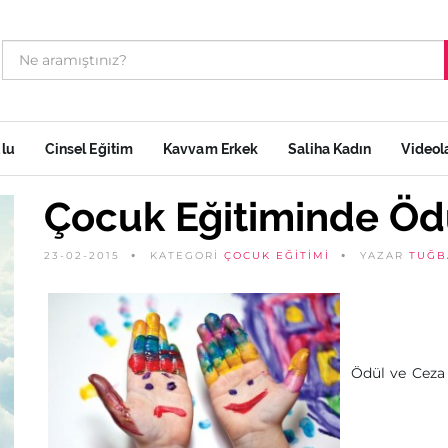
ulu
Cinsel Eğitim
Kavvam Erkek
Saliha Kadın
Videol
Çocuk Eğitiminde Öd
23-02-2015
KATEGORİ
ÇOCUK EĞITIMI
YAZAR
TUĞB
Ödül ve Ceza 