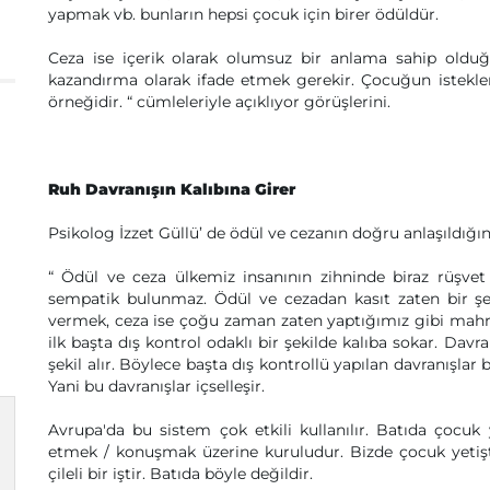
yapmak vb. bunların hepsi çocuk için birer ödüldür.
Ceza ise içerik olarak olumsuz bir anlama sahip olduğ
kazandırma olarak ifade etmek gerekir. Çocuğun istekleri
örneğidir. “ cümleleriyle açıklıyor görüşlerini.
Ruh Davranışın Kalıbına Girer
Psikolog İzzet Güllü’ de ödül ve cezanın doğru anlaşıldığ
“ Ödül ve ceza ülkemiz insanının zihninde biraz rüşve
sempatik bulunmaz. Ödül ve cezadan kasıt zaten bir şeki
vermek, ceza ise çoğu zaman zaten yaptığımız gibi mahr
ilk başta dış kontrol odaklı bir şekilde kalıba sokar. Davr
şekil alır. Böylece başta dış kontrollü yapılan davranışlar 
Yani bu davranışlar içselleşir.
Avrupa'da bu sistem çok etkili kullanılır. Batıda çocuk 
etmek / konuşmak üzerine kuruludur. Bizde çocuk yetiş
çileli bir iştir. Batıda böyle değildir.