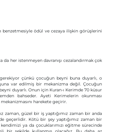
benzetmesiyle ödül ve cezaya ilişkin görüşlerini
 ya da her istenmeyen davranışı cezalandırmak çok
 gerekiyor çünkü çocuğun beyni buna duyarlı, o
oşuna var edilmiş bir mekanizma değil. Çocuğun
beyni duyarlı. Onun için Kuran-ı Kerimde 70 küsur
mden bahseder. Ayeti Kerimelerin okunması
a mekanizmasını harekete geçirir.
mız zaman, güzel bir iş yaptığımız zaman bir anda
e geçerlidir. Kötü bir şey yaptığımız zaman bir
e kendimizi ya da çocuklarımızı eğitme sürecinde
li bir şekilde kullanmış olacağız. Bu daha az