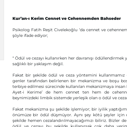
Kur’an-ı Kerim Cennet ve Cehennemden Bahseder
Psikolog Fatih Reşit Civelekoğlu ‘da cennet ve cehennem 
şöyle ifade ediyor;
“ Ödül ve cezayı kullanırken her davranışı ödüllendirmek
sağlıklı bir yaklaşım değil.
Fakat bir şekilde ödül ve ceza yöntemini kullanmamız
genler tarafından belirlenen bir mekanizma ve boşu b
terbiye edilmesi sürecinde kullanılan mekanizmaya insan 
Ayet-i Kerime’ de hem cennet ten hem de cehenne
beynimizdeki limbik sistemde yerleşik olan o ödül ve cez
Fakat mekanizma şu şekilde işlemiyor; bir iyilik yaptığı
önümüze bir ödül düşmüyor. Aynı şey kötü şeyler için d
şekilde hemen cezalandırılmayacağımızı biliriz. Bizler d
ödül ve cezayı bu şekilde kullanırsak çok daha verim