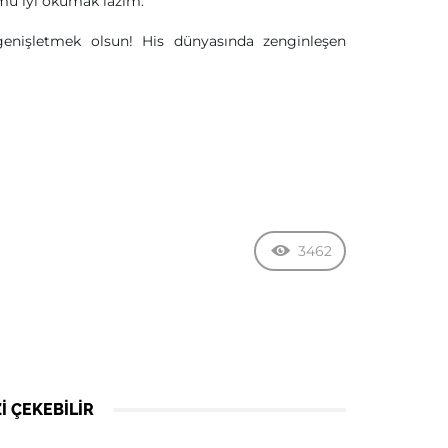
rumu iyi okumak lazım.
enişletmek olsun! His dünyasında zenginleşen
3462
I ÇEKEBILIR