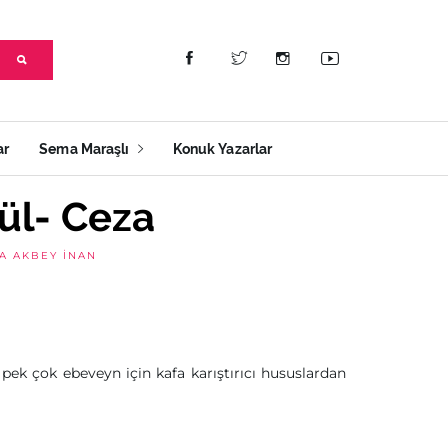
ar
Sema Maraşlı
Konuk Yazarlar
ül- Ceza
A AKBEY İNAN
pek çok ebeveyn için kafa karıştırıcı hususlardan