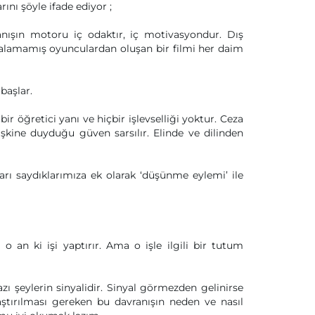
ını şöyle ifade ediyor ;
anışın motoru iç odaktır, iç motivasyondur. Dış
 alamamış oyunculardan oluşan bir filmi her daim
başlar.
ir öğretici yanı ve hiçbir işlevselliği yoktur. Ceza
şkine duyduğu güven sarsılır. Elinde ve dilinden
ı saydıklarımıza ek olarak ‘düşünme eylemi’ ile
o an ki işi yaptırır. Ama o işle ilgili bir tutum
ı şeylerin sinyalidir. Sinyal görmezden gelinirse
aştırılması gereken bu davranışın neden ve nasıl