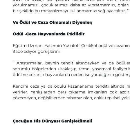
yorulmamızı, çocuklarımızı daha az yıpratmamızı, onları 
bir şekilde bu mekanizmayı kullanmamızı sağlayacaktır. “
Ve Ödül ve Ceza Olmamalı Diyenler;
Ödül -Ceza Hayvanlarda Etkilidir
Eğitim Uzmanı Yasemin Yusufoff Çelikkol ödül ve cezanın 
ifade ediyor görüşlerini;
“ Araştırmalar, beynin tehdit altındayken ya da ödülle
sorumlu bölgelerden uzaklaşıp, temel yaşamsal faaliyetler
ödül ve cezanın hayvanlarda neden işe yaradığının gösterg
Kendini ceza ya da ödülü kazananama tehditi altında hi
verirler. Yanlışlardan ders çıkarma imkanları çok azd
çözemeyen, değişiklerden rahatsız olan, anlık tepkisel yakla
Çocuğun His Dünyası Genişletilmeli