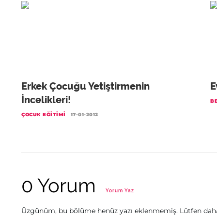
Erkek Çocuğu Yetiştirmenin
E
İncelikleri!
BE
ÇOCUK EĞITIMI
17-01-2012
0 Yorum
Yorum Yaz
Üzgünüm, bu bölüme henüz yazı eklenmemiş. Lütfen daha 