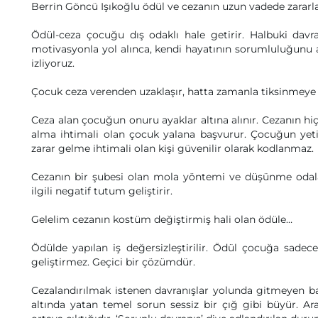
Berrin Göncü Işıkoğlu ödül ve cezanın uzun vadede zararlar
Ödül-ceza çocuğu dış odaklı hale getirir. Halbuki davr
motivasyonla yol alınca, kendi hayatının sorumluluğunu
izliyoruz.
Çocuk ceza verenden uzaklaşır, hatta zamanla tiksinmeye 
Ceza alan çocuğun onuru ayaklar altına alınır. Cezanın hiçb
alma ihtimali olan çocuk yalana başvurur. Çocuğun yeti
zarar gelme ihtimali olan kişi güvenilir olarak kodlanmaz.
Cezanın bir şubesi olan mola yöntemi ve düşünme odalar
ilgili negatif tutum geliştirir.
Gelelim cezanın kostüm değiştirmiş hali olan ödüle…
Ödülde yapılan iş değersizleştirilir. Ödül çocuğa sadece 
geliştirmez. Geçici bir çözümdür.
Cezalandırılmak istenen davranışlar yolunda gitmeyen baz
altında yatan temel sorun sessiz bir çığ gibi büyür. Ar