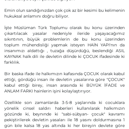
Emin olun sandığınızdan çok çok az bir kesimi bu kelimenin
hukuksal anlamını doğru biliyor.
İşte Müslüman Türk Toplumu olarak bu konu üzerinden
çıkartılacak yasalar nedeniyle ileride yaşayacağımız
sıkıntının, büyük problemlerin de bu konu üzerinden
toplum mühendisliği yapmak isteyen HAİN YAPI'nın da
insanımızı aldattığı , tuzağa düşürdüğü, beslendiği ASIL
KAYNAK halk dili ile devletin dilinde ki ÇOCUK ifadesinde ki
farklılık.
Bir baska ifade ile halkımızın kafasında ÇOCUK olarak kabul
ettiği, gördüğü insan ile devletin yasalarına göre "ÇOCUK"
kabul ettiği birey, insan arasında ki BÜYÜK İFADE ve
ANLAM FARKI hainlerin işini kolaylaştırıyor.
Özellikle son zamanlarda 3-5-8 yaşlarında ki cocuklara
yönelik cinsel saldırı haberleri kullanılarak halkımızın
gözünde ki, beynınde ki "sabi-sübyan- çocuk" kavramı
pekiştirilerek devletin yasaları ile 18 yasını doldurmasına 1
gün bile kalsa 18 yas altında ki her bireyin devlete göre