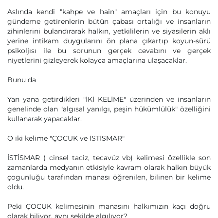
Aslında kendi "kahpe ve hain" amaçları için bu konuyu
gündeme getirenlerin bütün çabası ortalığı ve insanların
zihinlerini bulandırarak halkın, yetkililerin ve siyasilerin aklı
yerine intikam duygularını ön plana çıkartıp koyun-sürü
psikoljısı ile bu sorunun gerçek cevabını ve gerçek
niyetlerini gizleyerek kolayca amaçlarına ulaşacaklar.
Bunu da
Yan yana getirdikleri "İKİ KELİME" üzerinden ve insanların
genelinde olan "algısal yanılgı, peşin hükümlülük" özelliğini
kullanarak yapacaklar.
O iki kelime "ÇOCUK ve İSTİSMAR"
İSTİSMAR ( cinsel taciz, tecavüz vb) kelimesi özellikle son
zamanlarda medyanın etkisiyle kavram olarak halkın büyük
çogunluğu tarafından manası öğrenilen, bilinen bir kelime
oldu.
Peki ÇOCUK kelimesinin manasını halkımızın kaçı doğru
olarak biliyor, aynı şekilde algılıyor?