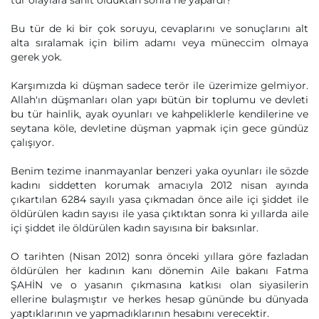
tür olaylara sahit olduktan sonra ne yapardı?
Bu tür de ki bir çok soruyu, cevaplarını ve sonuçlarını alt
alta sıralamak için bilim adamı veya müneccim olmaya
gerek yok.
Karşımızda ki düşman sadece terör ile üzerimize gelmiyor.
Allah'ın düşmanları olan yapı bütün bir toplumu ve devleti
bu tür hainlik, ayak oyunları ve kahpeliklerle kendilerine ve
seytana köle, devletine düşman yapmak için gece gündüz
çalışıyor.
Benim tezime inanmayanlar benzeri yaka oyunları ile sözde
kadını siddetten korumak amacıyla 2012 nisan ayında
çıkartılan 6284 sayılı yasa çıkmadan önce aile içi şiddet ile
öldürülen kadın sayısı ile yasa çıktıktan sonra ki yıllarda aile
içi şiddet ile öldürülen kadın sayısına bir baksınlar.
O tarihten (Nisan 2012) sonra önceki yıllara göre fazladan
öldürülen her kadının kanı dönemin Aile bakanı Fatma
ŞAHİN ve o yasanın çıkmasına katkısı olan siyasilerin
ellerine bulaşmıştır ve herkes hesap gününde bu dünyada
yaptıklarının ve yapmadıklarının hesabını verecektir.