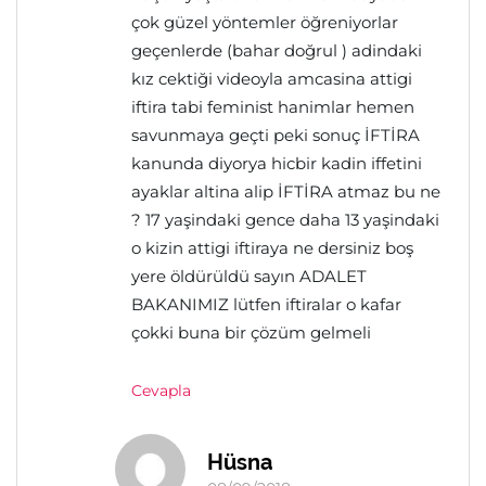
çok güzel yöntemler öğreniyorlar
geçenlerde (bahar doğrul ) adindaki
kız cektiği videoyla amcasina attigi
iftira tabi feminist hanimlar hemen
savunmaya geçti peki sonuç İFTİRA
kanunda diyorya hicbir kadin iffetini
ayaklar altina alip İFTİRA atmaz bu ne
? 17 yaşindaki gence daha 13 yaşindaki
o kizin attigi iftiraya ne dersiniz boş
yere öldürüldü sayın ADALET
BAKANIMIZ lütfen iftiralar o kafar
çokki buna bir çözüm gelmeli
Cevapla
Hüsna