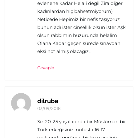
evlenene kadar Helali değil Zira diğer
kadınlardan hiç bahsetmiyorum)
Neticede Hepimiz bir nefis taşıyoruz
bunun adı ister cinsellik olsun ister Aşk
olsun rabbimin huzurunda helalim
Olana Kadar geçen sürede sınavdan
eksi not almış olacağız.....
Cevapla
dilruba
03/09/2018
Siz 20-25 yaşalarında bir Müslüman bir
Türk erkeğisiniz, nufusta 16-17
yaslarında görünen bir kızı sevdiniz,