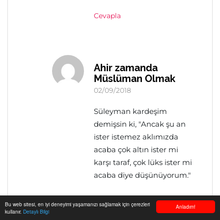
Cevapla
Ahir zamanda
Müslüman Olmak
02/09/2018
Süleyman kardeşim
demişsin ki, "Ancak şu an
ister istemez aklımızda
acaba çok altın ister mi
karşı taraf, çok lüks ister mi
acaba diye düşünüyorum."
Süleyman kardeşim
Bu web sitesi, en iyi deneyimi yaşamanızı sağlamak için çerezleri
Anladım!
kullanır.
Detaylı Bilgi
yanılmıyorsam köken