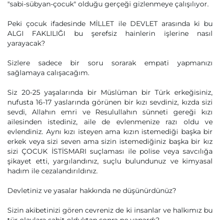
"sabi-sübyan-çocuk" olduğu gerçeği gizlenmeye çalışılıyor.
Peki çocuk ifadesinde MİLLET ile DEVLET arasında ki bu
ALGI FAKLILIĞI bu şerefsiz hainlerin işlerine nasıl
yarayacak?
Sizlere sadece bir soru sorarak empati yapmanızı
sağlamaya calışacağım.
Siz 20-25 yaşalarında bir Müslüman bir Türk erkeğisiniz,
nufusta 16-17 yaslarında görünen bir kızı sevdiniz, kızda sizi
sevdi, Allahın emri ve Resulullahın sünneti gereği kızı
ailesinden istediniz, aile de evlenmenize razı oldu ve
evlendiniz. Aynı kızı isteyen ama kızın istemediği başka bir
erkek veya sizi seven ama sizin istemediğiniz başka bir kız
sizi ÇOCUK İSTİSMARI suçlaması ile polise veya savcılığa
şikayet etti, yargılandınız, suçlu bulundunuz ve kimyasal
hadım ile cezalandırıldınız.
Devletiniz ve yasalar hakkında ne düşünürdünüz?
Sizin akibetinizi gören cevreniz de ki insanlar ve halkımız bu