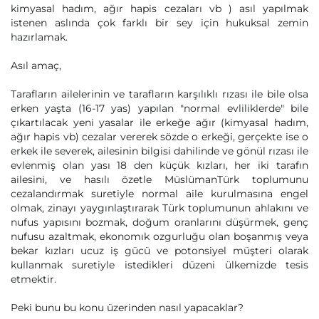
kimyasal hadım, ağır hapis cezaları vb ) asıl yapılmak
istenen aslında çok farklı bir sey için hukuksal zemin
hazırlamak.
Asıl amaç,
Tarafların ailelerinin ve tarafların karşılıklı rızası ile bile olsa
erken yaşta (16-17 yas) yapılan "normal evliliklerde" bile
çıkartılacak yeni yasalar ile erkeğe ağır (kimyasal hadım,
ağır hapis vb) cezalar vererek sözde o erkeği, gerçekte ise o
erkek ile severek, ailesinin bilgisi dahilinde ve gönül rızası ile
evlenmiş olan yası 18 den küçük kızları, her iki tarafın
ailesini, ve hasılı özetle MüslümanTürk toplumunu
cezalandırmak suretiyle normal aile kurulmasına engel
olmak, zinayı yaygınlaştırarak Türk toplumunun ahlakını ve
nufus yapısını bozmak, doğum oranlarını düşürmek, genç
nufusu azaltmak, ekonomık ozgurluğu olan boşanmış veya
bekar kızları ucuz iş gücü ve potonsiyel müşteri olarak
kullanmak suretiyle istedikleri düzeni ülkemizde tesis
etmektir.
Peki bunu bu konu üzerinden nasıl yapacaklar?