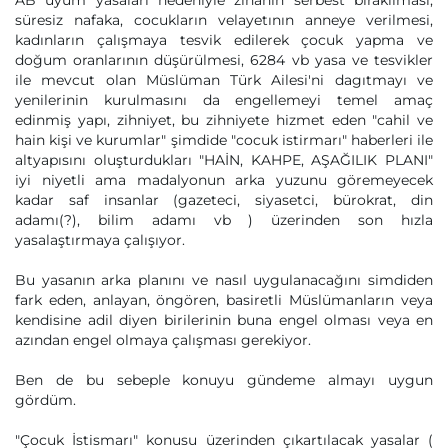
AB uyum yasaları nedeniyle zinanın serbest bırakılması,
süresiz nafaka, cocukların velayetının anneye verilmesi,
kadınların çalışmaya tesvik edilerek çocuk yapma ve
doğum oranlarının düşürülmesi, 6284 vb yasa ve tesvikler
ile mevcut olan Müslüman Türk Ailesi'ni dagıtmayı ve
yenilerinin kurulmasını da engellemeyi temel amaç
edinmiş yapı, zihniyet, bu zihniyete hizmet eden "cahil ve
hain kişi ve kurumlar" şimdide "cocuk istirmarı" haberleri ile
altyapısını oluşturdukları "HAİN, KAHPE, AŞAĞILIK PLANI"
iyi niyetli ama madalyonun arka yuzunu göremeyecek
kadar saf insanlar (gazeteci, siyasetci, bürokrat, din
adamı(?), bilim adamı vb ) üzerinden son hızla
yasalaştırmaya çalışıyor.
Bu yasanın arka planını ve nasıl uygulanacağını simdiden
fark eden, anlayan, öngören, basiretli Müslümanların veya
kendisine adil diyen birilerinin buna engel olması veya en
azından engel olmaya çalışması gerekiyor.
Ben de bu sebeple konuyu gündeme almayı uygun
gördüm.
"Çocuk İstismarı" konusu üzerinden çıkartılacak yasalar (