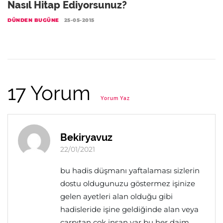
Nasıl Hitap Ediyorsunuz?
DÜNDEN BUGÜNE
25-05-2015
17 Yorum
Yorum Yaz
Bekiryavuz
22/01/2021
bu hadis düşmanı yaftalaması sizlerin
dostu oldugunuzu göstermez işinize
gelen ayetleri alan olduğu gibi
hadisleride işine geldiğinde alan veya
carpıtan çok insan var bu her daim