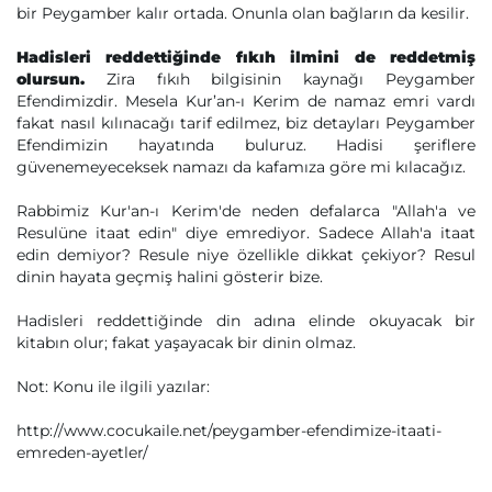
bir Peygamber kalır ortada. Onunla olan bağların da kesilir.
Hadisleri reddettiğinde fıkıh ilmini de reddetmiş
olursun.
Zira fıkıh bilgisinin kaynağı Peygamber
Efendimizdir. Mesela Kur’an-ı Kerim de namaz emri vardı
fakat nasıl kılınacağı tarif edilmez, biz detayları Peygamber
Efendimizin hayatında buluruz. Hadisi şeriflere
güvenemeyeceksek namazı da kafamıza göre mi kılacağız.
Rabbimiz Kur'an-ı Kerim'de neden defalarca "Allah'a ve
Resulüne itaat edin" diye emrediyor. Sadece Allah'a itaat
edin demiyor? Resule niye özellikle dikkat çekiyor? Resul
dinin hayata geçmiş halini gösterir bize.
Hadisleri reddettiğinde din adına elinde okuyacak bir
kitabın olur; fakat yaşayacak bir dinin olmaz.
Not: Konu ile ilgili yazılar:
http://www.cocukaile.net/peygamber-efendimize-itaati-
emreden-ayetler/