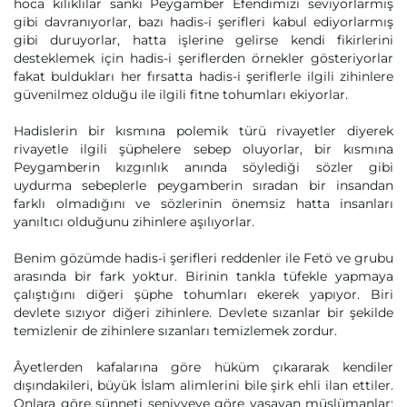
hoca kılıklılar sanki Peygamber Efendimizi seviyorlarmış
gibi davranıyorlar, bazı hadis-i şerifleri kabul ediyorlarmış
gibi duruyorlar, hatta işlerine gelirse kendi fikirlerini
desteklemek için hadis-i şeriflerden örnekler gösteriyorlar
fakat buldukları her fırsatta hadis-i şeriflerle ilgili zihinlere
güvenilmez olduğu ile ilgili fitne tohumları ekiyorlar.
Hadislerin bir kısmına polemik türü rivayetler diyerek
rivayetle ilgili şüphelere sebep oluyorlar, bir kısmına
Peygamberin kızgınlık anında söylediği sözler gibi
uydurma sebeplerle peygamberin sıradan bir insandan
farklı olmadığını ve sözlerinin önemsiz hatta insanları
yanıltıcı olduğunu zihinlere aşılıyorlar.
Benim gözümde hadis-i şerifleri reddenler ile Fetö ve grubu
arasında bir fark yoktur. Birinin tankla tüfekle yapmaya
çalıştığını diğeri şüphe tohumları ekerek yapıyor. Biri
devlete sızıyor diğeri zihinlere. Devlete sızanlar bir şekilde
temizlenir de zihinlere sızanları temizlemek zordur.
Âyetlerden kafalarına göre hüküm çıkararak kendiler
dışındakileri, büyük İslam alimlerini bile şirk ehli ilan ettiler.
Onlara göre sünneti seniyyeye göre yaşayan müslümanlar;