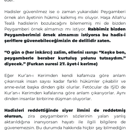
eder.
Hadisler güvenilmez ise o zaman yukarıdaki Peygamberi
örnek alın âyetinin hükmü kalkmış mı oluyor. Haşa Allah'u
Tealâ hadislerin bozulacağını bilememiş mi de bizden
Peygamberi örnek almamızı mı istiyor.
Rabbimiz bizden
Peygamberimizi örnek almamızı istiyorsa bu hadis-i
şeriflere güvenebileceğimizin de delilidir zaten.
“O gün o (her inkârcı) zalim, ellerini ısırıp: “Keşke ben,
peygamberle beraber kurtuluş yolunu tutsaydım.”
diyecek.” (Furkan suresi 27. âyet-i kerîme)
Eğer Kur’an-ı Kerimden kendi kafamıza göre anlam
çıkarırsak insan sayısı kadar farklı hükümler çıkabilir ve
anne-evlat başka dinden gibi olurlar. Fetöcular da IŞİD de
Kur’an-ı Kerimden kafalarına göre anlam çıkarıyorlar. Aynı
dinden insanlar birbirine düşman oluyorlar.
Hadisleri reddettiğinde siyer ilmini de reddetmiş
olursun,
zira peygamberin sözlerinin yalan yanlış
aktarıldığına inanıyorsan hayatı ile ilgili bilgilere de
güvenemezsin. Bu durumda hakkında hiçbir şey bilmediğin