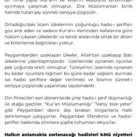
bir fitne yayıp Kur’an-ı ve Allah’ın Resulünü birbirinden
ayırmaya çalışmak olmuştur. Zira Müslümanları birlik
halinde tutan şey sünneti seniyye çizgisidir.
Ortadoğu'daki İslam ülkelerinin çoğunluğu hadis-i şerifleri
göz ardı eden ve sadece Kur’an-ı Kerimden kafalarına göre
hüküm çıkaran ülkelerdir ve kendi aralarında ortak bir dilleri
ve birbirlerine bağlılıkları yoktur.
Peygamberden uzaklaşan ülkeler, Allah’tan uzaklaşıp Batı
ülkelerine yakınlaşmışlardır. Üzerlerinde oynanan oyunlar
pek çoğunda etkili olmuştur. Türkiye’nin üzerinde oynanan
bu kadar oyunlara rağmen bu güne kadar sağlam durması
ise hadisi şeriflere değer verilmesi ve İslamın sünnet-i
seniyye çizgisinde yaşanması sayesindedir.
Din fitnecileri son dönemlerde yine hadis-i şerif düşmanlığı
ile atağa geçtiler. “Kur’an Müslümanlığı” “Vahiy bize yeter”
gibi Peygamberi devre dışı bırakan sloganlarla halkı
zehirlemeye çalışıyorlar. Peygamber Efendimiz ve hadisi-
şerifler hakkında zihinlere şüphe tohumları ekiyorlar.
Halkın anlamakta zorlanacağı hadisleri kötü niyetleri