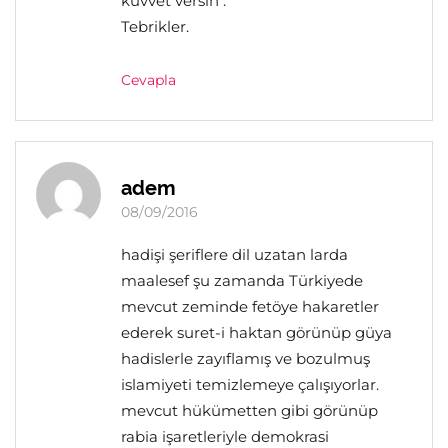
kuvvet versin .
Tebrikler.
Cevapla
adem
08/09/2016
hadişi şeriflere dil uzatan larda
maalesef şu zamanda Türkiyede
mevcut zeminde fetöye hakaretler
ederek suret-i haktan görünüp güya
hadislerle zayıflamış ve bozulmuş
islamiyeti temizlemeye çalışıyorlar.
mevcut hükümetten gibi görünüp
rabia işaretleriyle demokrasi