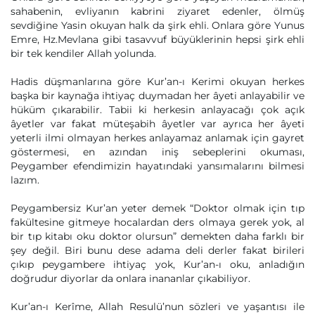
sahabenin, evliyanın kabrini ziyaret edenler, ölmüş
sevdiğine Yasin okuyan halk da şirk ehli. Onlara göre Yunus
Emre, Hz.Mevlana gibi tasavvuf büyüklerinin hepsi şirk ehli
bir tek kendiler Allah yolunda.
Hadis düşmanlarına göre Kur’an-ı Kerimi okuyan herkes
başka bir kaynağa ihtiyaç duymadan her âyeti anlayabilir ve
hüküm çıkarabilir. Tabii ki herkesin anlayacağı çok açık
âyetler var fakat müteşabih âyetler var ayrıca her âyeti
yeterli ilmi olmayan herkes anlayamaz anlamak için gayret
göstermesi, en azından iniş sebeplerini okuması,
Peygamber efendimizin hayatındaki yansımalarını bilmesi
lazım.
Peygambersiz Kur’an yeter demek “Doktor olmak için tıp
fakültesine gitmeye hocalardan ders olmaya gerek yok, al
bir tıp kitabı oku doktor olursun” demekten daha farklı bir
şey değil. Biri bunu dese adama deli derler fakat birileri
çıkıp peygambere ihtiyaç yok, Kur’an-ı oku, anladığın
doğrudur diyorlar da onlara inananlar çıkabiliyor.
Kur’an-ı Kerîme, Allah Resulü’nun sözleri ve yaşantısı ile