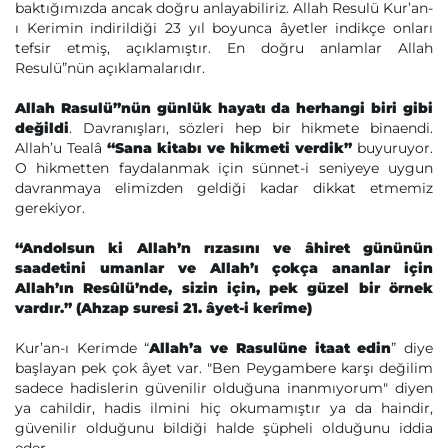
baktığımızda ancak doğru anlayabiliriz. Allah Resulü Kur’an-
ı Kerimin indirildiği 23 yıl boyunca âyetler indikçe onları
tefsir etmiş, açıklamıştır. En doğru anlamlar Allah
Resulü”nün açıklamalarıdır.
Allah Rasulü”nün günlük hayatı da herhangi biri gibi
değildi
. Davranışları, sözleri hep bir hikmete binaendi.
Allah’u Tealâ
“Sana kitabı ve hikmeti verdik”
buyuruyor.
O hikmetten faydalanmak için sünnet-i seniyeye uygun
davranmaya elimizden geldiği kadar dikkat etmemiz
gerekiyor.
“Andolsun ki Allah’n rızasını ve âhiret gününün
saadetini umanlar ve Allah’ı çokça ananlar için
Allah’ın Resûlü’nde, sizin için, pek güzel bir örnek
vardır.” (Ahzap suresi 21. âyet-i kerîme)
Kur’an-ı Kerimde “
Allah’a ve Rasulüne itaat edin
” diye
başlayan pek çok âyet var. "Ben Peygambere karşı değilim
sadece hadislerin güvenilir olduğuna inanmıyorum" diyen
ya cahildir, hadis ilmini hiç okumamıştır ya da haindir,
güvenilir olduğunu bildiği halde şüpheli olduğunu iddia