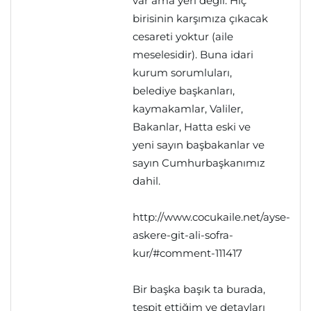
var ama yeri değil. Hiç
birisinin karşımıza çıkacak
cesareti yoktur (aile
meselesidir). Buna idari
kurum sorumluları,
belediye başkanları,
kaymakamlar, Valiler,
Bakanlar, Hatta eski ve
yeni sayın başbakanlar ve
sayın Cumhurbaşkanımız
dahil.
http://www.cocukaile.net/ayse-
askere-git-ali-sofra-
kur/#comment-111417
Bir başka başık ta burada,
tespit ettiğim ve detayları