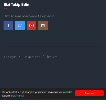
Bizi Takip Edin
Bizi sosyal medyada takip edin.
Anasayfa
Hakkımızda
İletişim
Bu web sitesi, en iyi deneyimi yaşamanızı sağlamak için çerezleri
Anladım!
kullanır.
Detaylı Bilgi
ÇOCUK & AILE © 2014-2026