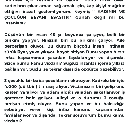
bitirmek için resmen bir oyunu. Bunu fırsat bilen
kadınların çıkar amacı sağlamak için, kaç kişiyi mağdur
ettiğini bizzat gözlemliyorum. Neymiş ‘’ KADININ VE
ÇOCUĞUN BEYANI ESASTIR’’ Günah değil mi bu
insanlara?
Düşünün bir insan 45 yıl boyunca çalışıyor, belli bir
birikim yapıyor. Hırsızın biri bu birikimi çalıyor. Aile
perperişan oluyor. Bu durum birçoğu insanı intihara
sürüklüyor, yuva yıkıyor, hayat bitiyor. Bunu yapan hırsız
infaz kapsamında yasadan faydalanıyor ve dışarıda.
Sizce bumu kamu vicdanı? Suçsuz insanlar içerde yıllara
bağlanıyor. Suçlu ise tekrar dışarıda özgürce gezebiliyor.
3 çocuklu bir baba çocuklarını okutuyor. Kadrolu bir işte
4.000 (dörtbin) tl maaş alıyor. Vicdansızın biri gelip onu
kasten yaralıyor ve adam aldığı yaradan sakatlanıyor iş
göremez hale geliyor. Aileyi ve o durumu 3 çocuğu
perişan etmiş oluyor. Bunu yapan ve bu haksızlığa
sebebiyet veren kişi, infaz kanunu kapsamından
faydalanıyor ve dışarıda. Tekrar soruyorum bumu kamu
vicdanı?