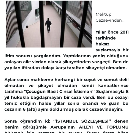
Mektup
Cezaevinden...
Yıllar önce 2011
tarihinde
haksız
suçlamayla bir
iftira sonucu yargılandım. Yaptıklarının yanlış olduğunu
anlayan aile vicdan olarak şikayetinden vazgeçti. Ben de
yapılan iftiradan dolayı karşı taraftan şikayetçi olmadım.
Aylar sonra mahkeme herhangi bir soyut ve somut delil
olmadan ve şikayet olmadan kendi kanaatlerince
tarafıma "Çocuğun Basit Cinsel İstismarı’’ Suçlamasıyla 8
yıl hukukla bağdaşmayan bir ceza verdi. Ben bu cezayı
temiz ettiğim halde yıllar sonra onandı ve şuan bu
cezanın 6 (altı) ayını doldurmuş olarak cezaevindeyim.
Sonra öğrendim ki: ‘’İSTANBUL SÖZLEŞMESİ’’ denen
benim görüşümle Avrupa’nın AİLEYİ VE TOPLUMU