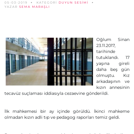
05-03-2019
KATEGORİ
DUYUN SESIMI
YAZAR
SEMA MARAŞLI
Oğlum Sinan
23.11.2017,
tarihinde
tutuklandı. 17
yaşına gireli
daha beş gün
olmuştu. Kız
arkadaşının ve
kızın annesinin
tecavüz suçlaması iddiasıyla cezaevine gönderildi.
İlk mahkemesi bir ay içinde görüldü. İkinci mahkeme
olmadan kızın adli tıp ve pedagog raporları temiz geldi.