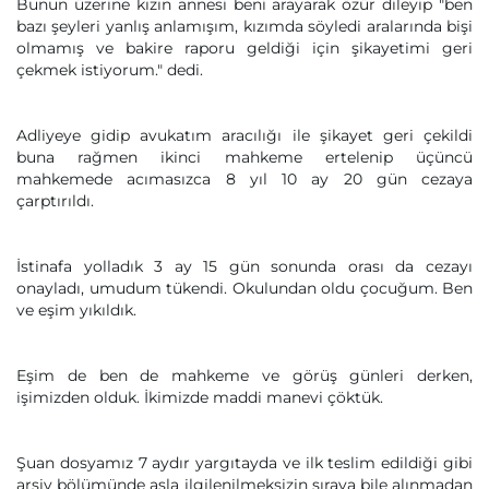
Bunun üzerine kızın annesi beni arayarak özür dileyip "ben
bazı şeyleri yanlış anlamışım, kızımda söyledi aralarında bişi
olmamış ve bakire raporu geldiği için şikayetimi geri
çekmek istiyorum." dedi.
Adliyeye gidip avukatım aracılığı ile şikayet geri çekildi
buna rağmen ikinci mahkeme ertelenip üçüncü
mahkemede acımasızca 8 yıl 10 ay 20 gün cezaya
çarptırıldı.
İstinafa yolladık 3 ay 15 gün sonunda orası da cezayı
onayladı, umudum tükendi. Okulundan oldu çocuğum. Ben
ve eşim yıkıldık.
Eşim de ben de mahkeme ve görüş günleri derken,
işimizden olduk. İkimizde maddi manevi çöktük.
Şuan dosyamız 7 aydır yargıtayda ve ilk teslim edildiği gibi
arşiv bölümünde asla ilgilenilmeksizin sıraya bile alınmadan