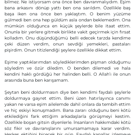
bilmez. Ne istiyorsam ona önce ben davranmalıydım. Eşim
bana arkasını dönüp yattı ben ona sarıldım. Özellikle baş
başa iken ona önce ben yaklaştım. O benim yüzüme
gülmedi ben ona hep güldüm asla ondan beklemedim. Ona
mümkün olduğunca en küçük şeylerde bile itaat ettim.
Onunla bir yerlere gitmek birlikte vakit geçirmek için fırsat
kolladım. Onu düşündüğümü belli edecek tarzda kendime
çeki düzen verdim, onun sevdiği yemekleri, pastaları
pişirdim. Onun titizlendiği şeylere özellikle dikkat ettim.
Eşime yaptıklarımdan söylediklerimden pişman olduğumu
söyledim ve özür diledim. O benden dilemedi ve hala
kendini haklı gördüğü her halinden belli. O Allah’ı ile onun
arasında buna ben karışamam.
Şeytan beni doldurmasın diye ben kendimi faydalı şeylerle
doldurmaya gayret ettim. Beni üzen hatırlayınca canımı
yakan ne varsa eşim ailelemde dahil onlara da tembih ettim
ve hiç eskiyi konuşmadım. Bana zararı olduğunu beni kötü
etkilediğini fark ettiğim arkadaşlarla görüşmeyi kestim.
Özellikle boşan gitsin diyenlerle. İnsanların hakkımdaki kötü
söz fikir ve davranışlarını umursamamaya karar verdim.
Herkes ektiğini biçecek bir gün. Faydalı kanallar izlemeye