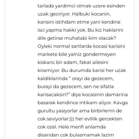
tarlada yardimci olmak uzere esinden
uzak geciriyor. Halbuki kocanin,
karisini istihdam etme yani kendine
isci yapma hakki yok. Bu kiz haklarini
dile getirse muhatabi kim olacak?
Oyleki normal sartlarda kocasi karisini
markete bile yalniz gondermeyen
kiskanc bir adam, fakat ailesini
kiramiyor. Bu durumda karisi her uzak
kaldiklarinda “ orayi da gezecem,
burayi da gezecem, sen ne sifatla
karisacaksin?” diye kocasinin damarina
basarak kendince intikam aliyor. Kavga
gurultu yasiyorlar ama birbirlerini de
cok seviyorlar:))) her evlilik gercekten
cok ozel. Hele menfi anlamda
disaridan cok bulasmamak lazim