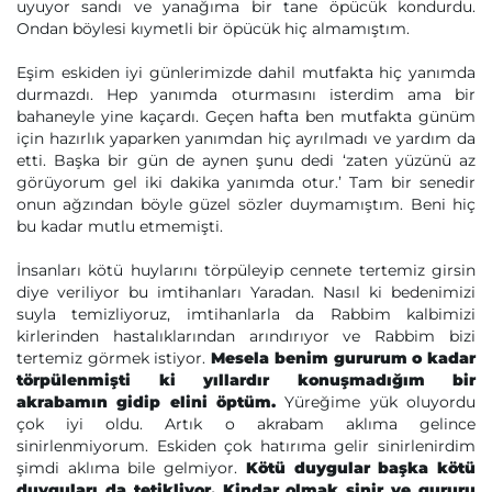
uyuyor sandı ve yanağıma bir tane öpücük kondurdu.
Ondan böylesi kıymetli bir öpücük hiç almamıştım.
Eşim eskiden iyi günlerimizde dahil mutfakta hiç yanımda
durmazdı. Hep yanımda oturmasını isterdim ama bir
bahaneyle yine kaçardı. Geçen hafta ben mutfakta günüm
için hazırlık yaparken yanımdan hiç ayrılmadı ve yardım da
etti. Başka bir gün de aynen şunu dedi ‘zaten yüzünü az
görüyorum gel iki dakika yanımda otur.’ Tam bir senedir
onun ağzından böyle güzel sözler duymamıştım. Beni hiç
bu kadar mutlu etmemişti.
İnsanları kötü huylarını törpüleyip cennete tertemiz girsin
diye veriliyor bu imtihanları Yaradan. Nasıl ki bedenimizi
suyla temizliyoruz, imtihanlarla da Rabbim kalbimizi
kirlerinden hastalıklarından arındırıyor ve Rabbim bizi
tertemiz görmek istiyor.
Mesela benim gururum o kadar
törpülenmişti ki yıllardır konuşmadığım bir
akrabamın gidip elini öptüm.
Yüreğime yük oluyordu
çok iyi oldu. Artık o akrabam aklıma gelince
sinirlenmiyorum. Eskiden çok hatırıma gelir sinirlenirdim
şimdi aklıma bile gelmiyor.
Kötü duygular başka kötü
duyguları da tetikliyor. Kindar olmak sinir ve gururu