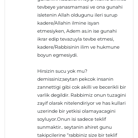
tevbeye yanasmamasi ve ona gunahi
isletenin Allah oldugunu ileri surup
kadere/Allahin ilmine isyan
etmesiyken, Adem as.in ise gunahi
ikrar edip tevazuyla tevbe etmesi,
kadere/Rabbisinin ilim ve hukmune
boyun egmesiydi.
Hirsizin sucu yok mu?
demissiniz;seytan pekcok insanin
zannettigi gibi cok akilli ve becerikli bir
varlik degildir. Rabbimiz onun tuzagini
zayif olarak nitelendiriyor ve has kullari
uzerinde bir yetkisi olamayacagini
soyluyor.Onun isi sadece teklif
sunmaktir.. seytanin ahiret gunu
takipcilerine “rabbiniz size bir teklif