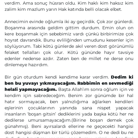
verdim. Ama sonuç hüsran oldu. Kim haklı kim haksız kim
zalim kim mazlum yarın Hak katında belli olacak elbet.
Annecimin evinde oğlumla iki ay geçirdik. Çok zor günlerdi.
Boşanma arasında geldim gittim durdum. Emin olun on
kere boşanmak için sebebimiz vardı çünkü birbirimize çok
hoyrat davrandık. Bunu evliliğinden umudunu kesenler için
söylüyorum. Tabi kötü günlerde akıl veren dost görünümlü
felaket tellalları çok olur. Kötü gününde hayır tavsiye
edenler nedense azdır. Zaten ben de millet ne derse onu
dinlemeye hazırdım.
Bir gün oturdum kendi kendime karar verdim.
Dedim ki
ben bu yuvayı yıkmayacağım. Rabbimin en sevmediği
helali yapmayacağım.
Başta Allah’ım sonra oğlum için ve
kendim için sabredeceğim. Benim zor günümde bir hal
hatır sormayacak, ben yalnızlığıma ağlarken kendileri
eşlerinin çocuklarının yanında sana nispet yapacak
insanların ‘boşan gitsin’ dediklerini yada başka kötü her ne
dedilerse umursamayacağım.(Birine boşan demek çok
günahmış). Beni ayırsalardı ellerine ne geçecekti hangisi
dost hangisi düşman bir türlü çözemedim. O ne dedi bu ne