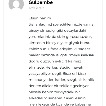
Gulpembe
12/03/2019
Efsun hanim
Sizi anladim:) soylediklerinizde yanlis
birsey olmadigi gibi detaylardaki
yorumlariniz da sizin gorusunuzdur,
kimsenin birsey diyecegi yok buna.
Yalniz sunu ifade edeyim ki, sadece
haklar bazinda isi goturmeye kalksak
dogru duzgun evli cift kalmaz
elimizde. Herkes istedigi hayati
yasayabiliyor degil. Biraz orf biraz
mecburiyetler, kader, sevgi, aliskanlik
derken aileler bir sekilde geciniyor.
Mesela benim turkiyedeki bir
arkadasim senenin 3 ayini esinin
memleketinde k.valide ve babasina