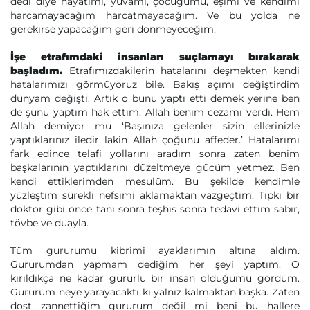
dedi diye hayatımı, yuvamı, çocuğumu, eşimi ve kendimi
harcamayacağım harcatmayacağım. Ve bu yolda ne
gerekirse yapacağım geri dönmeyeceğim.
İşe etrafımdaki insanları suçlamayı bırakarak
başladım.
Etrafımızdakilerin hatalarını deşmekten kendi
hatalarımızı görmüyoruz bile. Bakış açımı değiştirdim
dünyam değişti. Artık o bunu yaptı etti demek yerine ben
de şunu yaptım hak ettim. Allah benim cezamı verdi. Hem
Allah demiyor mu ‘Başınıza gelenler sizin ellerinizle
yaptıklarınız iledir lakin Allah çoğunu affeder.’ Hatalarımı
fark edince telafi yollarını aradım sonra zaten benim
başkalarının yaptıklarını düzeltmeye gücüm yetmez. Ben
kendi ettiklerimden mesulüm. Bu şekilde kendimle
yüzleştim sürekli nefsimi aklamaktan vazgeçtim. Tıpkı bir
doktor gibi önce tanı sonra teşhis sonra tedavi ettim sabır,
tövbe ve duayla.
Tüm gururumu kibrimi ayaklarımın altına aldım.
Gururumdan yapmam dediğim her şeyi yaptım. O
kırıldıkça ne kadar gururlu bir insan olduğumu gördüm.
Gururum neye yarayacaktı ki yalnız kalmaktan başka. Zaten
dost zannettiğim gururum değil mi beni bu hallere