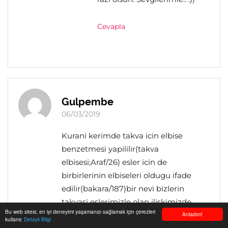
Cevapla
Gulpembe
06/03/2019
Kurani kerimde takva icin elbise
benzetmesi yapililir(takva
elbisesi;Araf/26) esler icin de
birbirlerinin elbiseleri oldugu ifade
edilir(bakara/187)bir nevi bizlerin
takvasi eslerimizle olan iliskimizde
Bu web sitesi, en iyi deneyimi yaşamanızı sağlamak için çerezleri
gorulur, Kim Allahtan daha cok korkup
Anladım!
kullanır.
Detaylı Bilgi