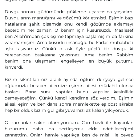
Duygularımın güdümünde göklerde uçarcasına yaşadım.
Duygularım mantığımı ve gözümü kör etmişti. Eşimin bazı
hatalarına şahit olsamda onu kendi gözümde aklamayı
becerdim her zaman. O benim için kusursuzdu. Maalesef
ben Allah’ımdan çok eşime tapmaya başlamışım da farkına
varamamışım. Ama kusurlu insanoğlu bu kadar muhabbeti
aşkı taşıyamaz. Çünkü o aşk öyle güçlü bir duygu ki
Yaradan’dan başkasına yakışmaz. Ama benim Rabbim
benim ona ulaşmamı engelleyen en büyük putumu
kırıverdi.
Bizim sıkıntılarımız aralık ayında oğlum dünyaya gelince
oğlumuzla beraber ailemize eşimin ailesi müdahil olunca
başladı. Bana şunu yaptılar bunu yaptılar kesinlikle
demeyeceğim. Çünkü kendi kendime söz verdim. Eşimin
ailesi, eşim ve ben daha sonra memlekette eş dost akraba
hep bir olduk bizim gül gibi yuvamızı az kalsın yıkıyorduk.
O zamanlar sakin olamıyordum. Can havli ile kaybolan
huzurumu daha da sertleşerek elde edebileceğimi
zannettim. Onlar hamle yaptıkça ben de misli ile cevap