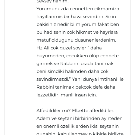
Seysey hanim,
Yorumunuzda cennetten cikmamiza
hayiflanmis bir hava sezindim. Sizin
bakisiniz nedir bilmiyorum fakat ben
bu hadisenin cok hikmet ve hayrlara
matuf oldugunu dusunenlerdenim.
Hz.Ali cok guzel soyler “ daha
buyumeden, cocukken ölüp cennete
girmek ve Rabbimi orada tanimak
beni simdiki halimden daha cok
sevindirmezdi.” Yani dunya imtihani ile
Rabbini tanimak pekcok defa daha
lezzetlidir imanli insan icin.
Affedildiler mi? Elbette affedildiler.
Adem ve seytani birbirinden ayirteden
en onemli ozelliklerden ikisi seytanin
gunahini kabullenmeyip kibirle birlikte