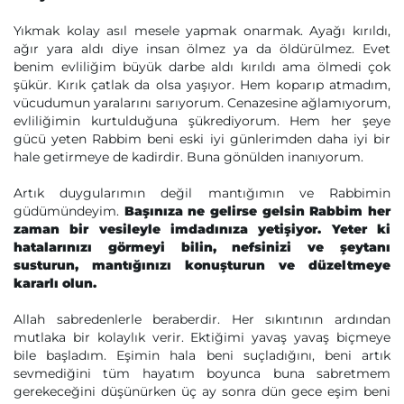
Yıkmak kolay asıl mesele yapmak onarmak. Ayağı kırıldı,
ağır yara aldı diye insan ölmez ya da öldürülmez. Evet
benim evliliğim büyük darbe aldı kırıldı ama ölmedi çok
şükür. Kırık çatlak da olsa yaşıyor. Hem koparıp atmadım,
vücudumun yaralarını sarıyorum. Cenazesine ağlamıyorum,
evliliğimin kurtulduğuna şükrediyorum. Hem her şeye
gücü yeten Rabbim beni eski iyi günlerimden daha iyi bir
hale getirmeye de kadirdir. Buna gönülden inanıyorum.
Artık duygularımın değil mantığımın ve Rabbimin
güdümündeyim.
Başınıza ne gelirse gelsin Rabbim her
zaman bir vesileyle imdadınıza yetişiyor. Yeter ki
hatalarınızı görmeyi bilin, nefsinizi ve şeytanı
susturun, mantığınızı konuşturun ve düzeltmeye
kararlı olun.
Allah sabredenlerle beraberdir. Her sıkıntının ardından
mutlaka bir kolaylık verir. Ektiğimi yavaş yavaş biçmeye
bile başladım. Eşimin hala beni suçladığını, beni artık
sevmediğini tüm hayatım boyunca buna sabretmem
gerekeceğini düşünürken üç ay sonra dün gece eşim beni