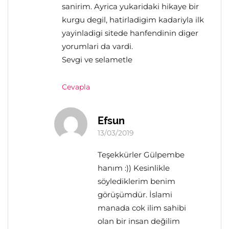
sanirim. Ayrica yukaridaki hikaye bir
kurgu degil, hatirladigim kadariyla ilk
yayinladigi sitede hanfendinin diger
yorumlari da vardi.
Sevgi ve selametle
Cevapla
Efsun
13/03/2019
Teşekkürler Gülpembe
hanım :)) Kesinlikle
söylediklerim benim
görüşümdür. İslami
manada cok ilim sahibi
olan bir insan değilim