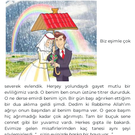
Biz eşimle çok
severek evlendik. Herşey yolundaydı gayet mutlu bir
evliliğimiz vardı. O benim ben onun üstüne titrer dururduk.
O ne derse emirdi benim için. Bir gün başı ağrırken ettiğim
bir dua aklıma geldi şimdi. Dedim ki Rabbime Allah’ım
ağrıyı onun başından al benim başıma ver. O gece başım
hiç ağrımadığı kadar çok ağrımıştı. Tam bir buçuk sene
cennet gibi bir yuvamız vardı. Herkes gıpta ile bakardı.
Evimize gelen misafirlerimden kaç tanesi aynı şeyi
söylemişlerdi.
“… sizin evinizde başka bir hava var…”