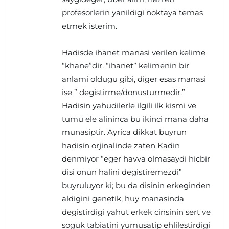
profesorlerin yanildigi noktaya temas
etmek isterim.
Hadisde ihanet manasi verilen kelime
“khane”dir. “ihanet” kelimenin bir
anlami oldugu gibi, diger esas manasi
ise ” degistirme/donusturmedir.”
Hadisin yahudilerle ilgili ilk kismi ve
tumu ele alininca bu ikinci mana daha
munasiptir. Ayrica dikkat buyrun
hadisin orjinalinde zaten Kadin
denmiyor “eger havva olmasaydi hicbir
disi onun halini degistiremezdi”
buyruluyor ki; bu da disinin erkeginden
aldigini genetik, huy manasinda
degistirdigi yahut erkek cinsinin sert ve
soguk tabiatini yumusatip ehlilestirdigi