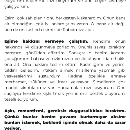
ediyorum kaderime razı oluyorum ve onu böyle sevmeye
çalışıyorum.
Eşimi çok sahiplenir onu herkesten kıskanırdım. Onun bana
ait olmadığını çok iyi anlamıştım zaten. O bana ait değil
ben de ona aslında ikimiz de Rabbimize aidiz.
Eşime hakkını vermeye çalıştım.
Kendimi onun
hakkında iyi düşünmeye zorladım. Onunla savaşı bıraktım
barıştım, gönülden affettim. Sonuçta o benim kocam,
çocuğumun babası ve rızkımızı o vesile oluyor. İdare hakkı
ona ait. Ona hakkını teslim ettim. Kadınlığımı ve yerimi
bildim belledim. İntikam almak, misilleme yapmak gibi
vesveselerimi susturdum. Kadına özellikle anneye
merhamet, sükûnet ve itaat yakışıyor. Şimdilerde çok
maddi sıkıntılarımız var. Harcamalarımızı kısıyorum. Onu
suçlayıp kendime kışkırtmak yerine ona destek oluyorum,
teselli ediyorum.
Aşkı, romantizmi, gereksiz duygusallıkları bıraktım.
Çünkü bunlar benim yuvamı kurtarmıyor aksine
bunları istemek, beklenti içinde olmak daha da zarar
veriyor.