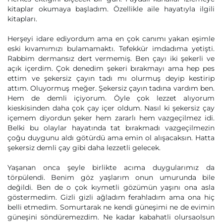
kitaplar okumaya başladım. Özellikle aile hayatıyla ilgili
kitapları.
Herşeyi idare ediyordum ama en çok canımı yakan eşimle
eski kıvamımızı bulamamaktı. Tefekkür imdadıma yetişti.
Rabbim dermansız dert vermemiş. Ben çayı iki şekerli ve
açık içerdim. Çok denedim şekeri bırakmayı ama hep pes
ettim ve şekersiz çayın tadı mı olurmuş deyip kestirip
attım. Oluyormuş meğer. Şekersiz çayın tadına vardım ben.
Hem de demli içiyorum. Öyle çok lezzet alıyorum
kieskisinden daha çok çay içer oldum. Nasıl ki şekersiz çay
içemem diyordun şeker hem zararlı hem vazgeçilmez idi.
Belki bu olaylar hayatında tat bırakmadı vazgeçilmezin
çoğu duygunu aldı götürdü ama emin ol alışacaksın. Hatta
şekersiz demli çay gibi daha lezzetli gelecek.
Yaşanan onca şeyle birlikte acıma duygularımız da
törpülendi. Benim göz yaşlarım onun umurunda bile
değildi. Ben de o çok kıymetli gözümün yaşını ona asla
göstermedim. Gizli gizli ağladım ferahladım ama ona hiç
belli etmedim. Somurtarak ne kendi güneşimi ne de evimin
güneşini söndüremezdim. Ne kadar kabahatli olursaolsun