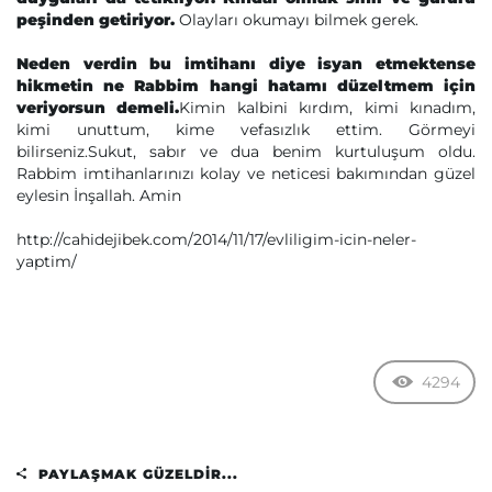
peşinden getiriyor.
Olayları okumayı bilmek gerek.
Neden verdin bu imtihanı diye isyan etmektense
hikmetin ne Rabbim hangi hatamı düzeltmem için
veriyorsun demeli.
Kimin kalbini kırdım, kimi kınadım,
kimi unuttum, kime vefasızlık ettim. Görmeyi
bilirseniz.Sukut, sabır ve dua benim kurtuluşum oldu.
Rabbim imtihanlarınızı kolay ve neticesi bakımından güzel
eylesin İnşallah. Amin
http://cahidejibek.com/2014/11/17/evliligim-icin-neler-
yaptim/
4294
PAYLAŞMAK GÜZELDIR...