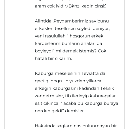
aram cok iyidir.(Bknz: kadin cinsi:)
Alintida ,Peygamberimiz sav bunu
erkekleri teselli icin soyledi deniyor,
yani rasulullah “ hosgorun erkek
kardeslerim bunlarin analari da
boyleydi” mi demek istemis? Cok
hatali bir cikarim.
Kaburga meselesinin Tevratta da
gectigi dogru, o yuzden yillarca
erkegin kaburgasini kadindan 1 eksik
zannetmisler, tib ilerleyip kaburagalar
esit cikinca, “ acaba bu kaburga buraya
nerden geldi” demisler.
Hakkinda saglam nas bulunmayan bir