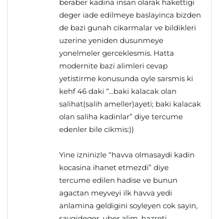
beraber kadina insan olarak hakettigi
deger iade edilmeye baslayinca bizden
de bazi gunah cikarmalar ve bildikleri
uzerine yeniden dusunmeye
yonelmeler gerceklesmis. Hatta
modernite bazi alimleri cevap
yetistirme konusunda oyle sarsmis ki
kehf 46 daki “...baki kalacak olan
salihat(salih ameller)ayeti; baki kalacak
olan saliha kadinlar” diye tercume
edenler bile cikmis:))
Yine izninizle “havva olmasaydi kadin
kocasina ihanet etmezdi” diye
tercume edilen hadise ve bunun
agactan meyveyi ilk havva yedi
anlamina geldigini soyleyen cok sayin,
saygideger, uber alim, hazreti