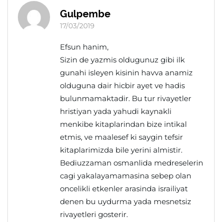
Gulpembe
17/03/2019
Efsun hanim,
Sizin de yazmis oldugunuz gibi ilk
gunahi isleyen kisinin havva anamiz
olduguna dair hicbir ayet ve hadis
bulunmamaktadir. Bu tur rivayetler
hristiyan yada yahudi kaynakli
menkibe kitaplarindan bize intikal
etmis, ve maalesef ki saygin tefsir
kitaplarimizda bile yerini almistir.
Bediuzzaman osmanlida medreselerin
cagi yakalayamamasina sebep olan
oncelikli etkenler arasinda israiliyat
denen bu uydurma yada mesnetsiz
rivayetleri gosterir.