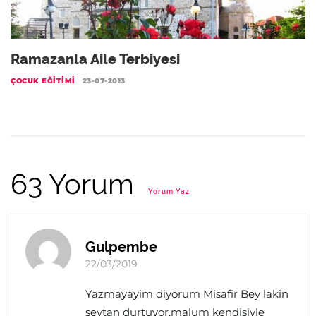
Ramazanla Aile Terbiyesi
ÇOCUK EĞITIMI
23-07-2013
63 Yorum
Yorum Yaz
Gulpembe
22/03/2019
Yazmayayim diyorum Misafir Bey lakin
seytan durtuyor,malum kendisiyle