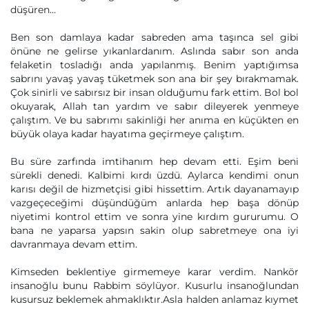
düşüren…
Ben son damlaya kadar sabreden ama taşınca sel gibi
önüne ne gelirse yıkanlardanım. Aslında sabır son anda
felaketin tosladığı anda yapılanmış. Benim yaptığımsa
sabrını yavaş yavaş tüketmek son ana bir şey bırakmamak.
Çok sinirli ve sabırsız bir insan olduğumu fark ettim. Bol bol
okuyarak, Allah tan yardım ve sabır dileyerek yenmeye
çalıştım. Ve bu sabrımı sakinliği her anıma en küçükten en
büyük olaya kadar hayatıma geçirmeye çalıştım.
Bu süre zarfında imtihanım hep devam etti. Eşim beni
sürekli denedi. Kalbimi kırdı üzdü. Aylarca kendimi onun
karısı değil de hizmetçisi gibi hissettim. Artık dayanamayıp
vazgeçeceğimi düşündüğüm anlarda hep başa dönüp
niyetimi kontrol ettim ve sonra yine kırdım gururumu. O
bana ne yaparsa yapsın sakin olup sabretmeye ona iyi
davranmaya devam ettim.
Kimseden beklentiye girmemeye karar verdim. Nankör
insanoğlu bunu Rabbim söylüyor. Kusurlu insanoğlundan
kusursuz beklemek ahmaklıktır.Asla halden anlamaz kıymet