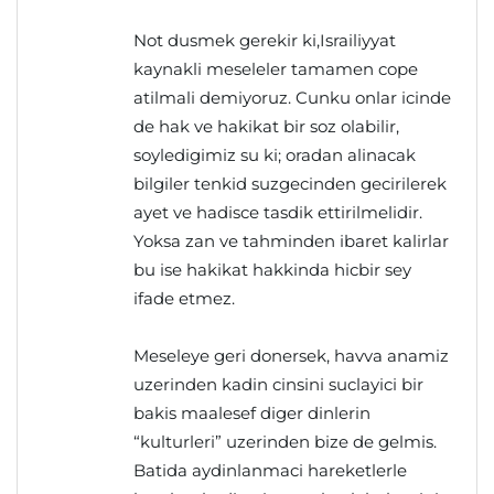
Not dusmek gerekir ki,Israiliyyat
kaynakli meseleler tamamen cope
atilmali demiyoruz. Cunku onlar icinde
de hak ve hakikat bir soz olabilir,
soyledigimiz su ki; oradan alinacak
bilgiler tenkid suzgecinden gecirilerek
ayet ve hadisce tasdik ettirilmelidir.
Yoksa zan ve tahminden ibaret kalirlar
bu ise hakikat hakkinda hicbir sey
ifade etmez.
Meseleye geri donersek, havva anamiz
uzerinden kadin cinsini suclayici bir
bakis maalesef diger dinlerin
“kulturleri” uzerinden bize de gelmis.
Batida aydinlanmaci hareketlerle