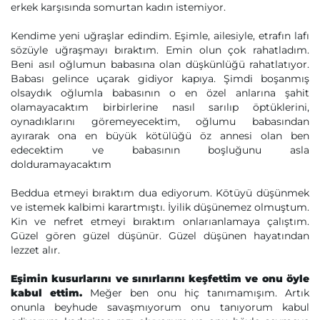
erkek karşısında somurtan kadın istemiyor.
Kendime yeni uğraşlar edindim. Eşimle, ailesiyle, etrafın lafı
sözüyle uğraşmayı bıraktım. Emin olun çok rahatladım.
Beni asıl oğlumun babasına olan düşkünlüğü rahatlatıyor.
Babası gelince uçarak gidiyor kapıya. Şimdi boşanmış
olsaydık oğlumla babasının o en özel anlarına şahit
olamayacaktım birbirlerine nasıl sarılıp öptüklerini,
oynadıklarını göremeyecektim, oğlumu babasından
ayırarak ona en büyük kötülüğü öz annesi olan ben
edecektim ve babasının boşluğunu asla
dolduramayacaktım
Beddua etmeyi bıraktım dua ediyorum. Kötüyü düşünmek
ve istemek kalbimi karartmıştı. İyilik düşünemez olmuştum.
Kin ve nefret etmeyi bıraktım onlarıanlamaya çalıştım.
Güzel gören güzel düşünür. Güzel düşünen hayatından
lezzet alır.
Eşimin kusurlarını ve sınırlarını keşfettim ve onu öyle
kabul ettim.
Meğer ben onu hiç tanımamışım. Artık
onunla beyhude savaşmıyorum onu tanıyorum kabul