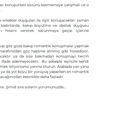
ası konuşurken sözünü kesmemeye çalışmalı ve o
.
de erkekler duyguları ile ilgili konuşacakları zaman
 kadınlarda, bakıp büyütme ve destek duygusu
rı hissini vererek; savunmaya geçip içlerine
rup göz göze bakıp romantik konuşmalar yapmak
tarafınızdan göz hapsine alınmış gibi hissediyor.
caktır ya da size bakmadan konuşmayı tercih
k ifade edemeyecektir. Bu sebeple eşinizle kendi
ek istiyorsanız yanına oturun. Arabada yan yana
 ya da yol boyu bir yürüyüş yaparken en romantik
acağınızdan kesinlikle daha fazladır.
re...Şimdi sıra sizlerin yorumunuzda...