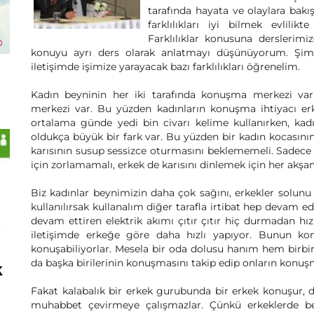
tarafında hayata ve olaylara bakı
farklılıkları iyi bilmek evlili
Farklılıklar konusuna derslerim
konuyu ayrı ders olarak anlatmayı düşünüyorum. Şim
iletişimde işimize yarayacak bazı farklılıkları öğrenelim.
Kadın beyninin her iki tarafında konuşma merkezi var
merkezi var. Bu yüzden kadınların konuşma ihtiyacı erk
ortalama günde yedi bin civarı kelime kullanırken, kadın
oldukça büyük bir fark var. Bu yüzden bir kadın kocasın
karısının susup sessizce oturmasını beklememeli. Sadece f
için zorlamamalı, erkek de karısını dinlemek için her ak
Biz kadınlar beynimizin daha çok sağını, erkekler solunu ku
kullanılırsak kullanalım diğer tarafla irtibat hep devam ed
devam ettiren elektrik akımı çıtır çıtır hiç durmadan hızl
iletişimde erkeğe göre daha hızlı yapıyor. Bunun ko
konuşabiliyorlar. Mesela bir oda dolusu hanım hem birbi
da başka birilerinin konuşmasını takip edip onların konuşma
k
Fakat kalabalık bir erkek gurubunda bir erkek konuşur, diğ
muhabbet çevirmeye çalışmazlar. Çünkü erkeklerde be