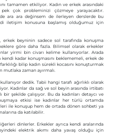
şını tamamen etkiliyor. Kadın ve erkek arasındaki
kte pek çok probleminizi çözmeye yarayacaktır.
izde ara ara değinsem de ilerleyen derslerde bu
di iletişim konusuna başlamış olduğumuz için
, erkek beyninin sadece sol tarafında konuşma
eklere göre daha fazla. Bilimsel olarak erkekler
lar yirmi bin civarı kelime kullanıyorlar. Arada
ın kendi kadar konuşmasını beklememeli, erkek de
arklılığı bilip kadın sürekli kocasını konuşturmak
şam mutlaka zaman ayırmalı.
llanıyor dedik. Tabii hangi tarafı ağırlıklı olarak
iyor. Kadınlar da sağ ve sol beyin arasında irtibatı
ı bir şekilde çalışıyor. Bu da kadınları detaycı ve
nuşmaya etkisi ise kadınlar her türlü ortamda
rleri ile konuşup hem de ortada dönen sohbeti ya
larına da katılabilir.
erleri dinlerler. Erkekler ayrıca kendi aralarında
yindeki elektrik akımı daha yavaş olduğu için