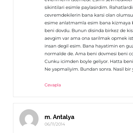
sikintilari esimle paylasirdim. Rahatl
cevremdekilerin bana karsi olan olumsu
esime anlatmamla esim bana kizmaya ba
beni dovdu. Bunun disinda birkez de k
aevgim var ama ona sarilmak opmek ist
insan degil esim. Bana hayatimin en guzel
normalde de. Ama beni dovmesi beni co
Cunku icimden boyle geliyor. Hatta ben
Ne yapmaliyim. Bundan sonra. Nasil bir y
Cevapla
m. Antalya
06/11/2014