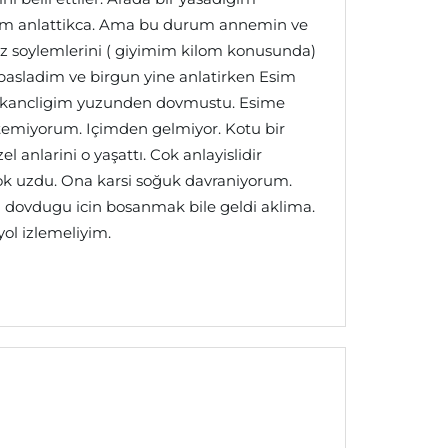
ardim anlattikca. Ama bu durum annemin ve
z soylemlerini ( giyimim kilom konusunda)
sladim ve birgun yine anlatirken Esim
iskancligim yuzunden dovmustu. Esime
emiyorum. Içimden gelmiyor. Kotu bir
 anlarini o yaşattı. Cok anlayislidir
k uzdu. Ona karsi soğuk davraniyorum.
i dovdugu icin bosanmak bile geldi aklima.
ol izlemeliyim.