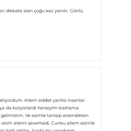
eri dikkate alan çoğu kez yanılır. Gönlü
.
tiyordum. Ailem siddet yanlisi insanlar.
 da kiziyorlardi herseyim kisitlama
e gelmistim. Ve esimle tanisip evlendikten
a esim ailemi sevemedi. Cunku ailem esimle
 belli ettiler. Arada bir yasadigim