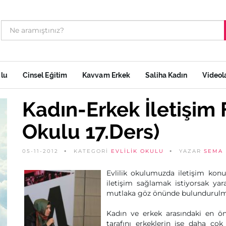
ulu
Cinsel Eğitim
Kavvam Erkek
Saliha Kadın
Videol
Kadın-Erkek İletişim Fa
Okulu 17.Ders)
05-11-2012
KATEGORİ
EVLILIK OKULU
YAZAR
SEMA 
Evlilik okulumuzda iletişim konu
iletişim sağlamak istiyorsak yarat
mutlaka göz önünde bulundurulma
Kadın ve erkek arasındaki en ön
tarafını erkeklerin ise daha çok