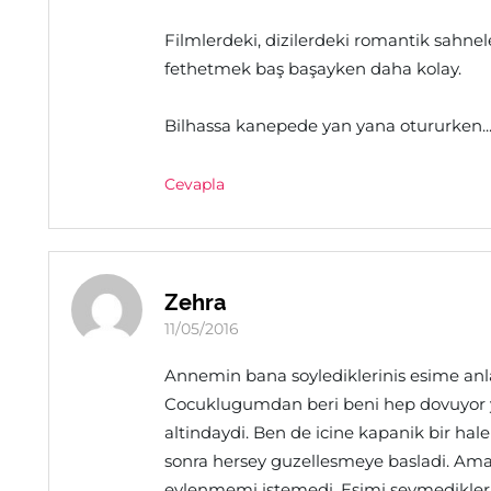
Filmlerdeki, dizilerdeki romantik sahnel
fethetmek baş başayken daha kolay.
Bilhassa kanepede yan yana otururken..
Cevapla
Zehra
11/05/2016
Annemin bana soylediklerinis esime anla
Cocuklugumdan beri beni hep dovuyor ya
altindaydi. Ben de icine kapanik bir hal
sonra hersey guzellesmeye basladi. Am
evlenmemi istemedi. Esimi sevmediklerini