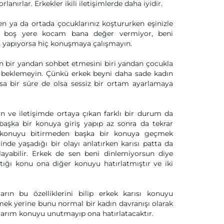
anırlar. Erkekler ikili iletişimlerde daha iyidir.
en ya da ortada çocuklarınız koştururken eşinizle
; boş yere kocam bana değer vermiyor, beni
iş yapıyorsa hiç konuşmaya çalışmayın.
en bir yandan sohbet etmesini biri yandan çocukla
nı beklemeyin. Çünkü erkek beyni daha sade kadın
sa bir süre de olsa sessiz bir ortam ayarlamaya
n ve iletişimde ortaya çıkan farklı bir durum da
başka bir konuya giriş yapıp az sonra da tekrar
rı konuyu bitirmeden başka bir konuya geçmek
nde yaşadığı bir olayı anlatırken karısı patta da
yabilir. Erkek de sen beni dinlemiyorsun diye
ttığı konu ona diğer konuyu hatırlatmıştır ve iki
ın bu özelliklerini bilip erkek karısı konuyu
ek yerine bunu normal bir kadın davranışı olarak
 yarım konuyu unutmayıp ona hatırlatacaktır.