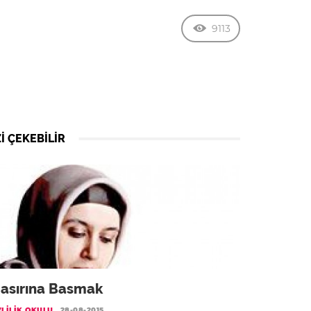
9113
I ÇEKEBILIR
asırına Basmak
LILIK OKULU
28-08-2015