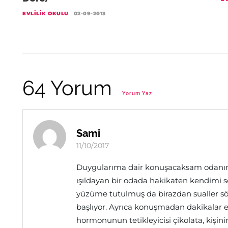
EVLILIK OKULU
02-09-2013
64 Yorum
Yorum Yaz
Sami
11/10/2017
Duygularıma dair konuşacaksam odanın ışı
ışıldayan bir odada hakikaten kendimi s
yüzüme tutulmuş da birazdan sualler sö
başlıyor. Ayrıca konuşmadan dakikalar e
hormonunun tetikleyicisi çikolata, kişinin