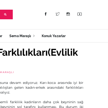
ar
Sema Maraşlı
Konuk Yazarlar
rklılıkları(Evlilik
MARAŞLI
suna devam ediyoruz. Karı-koca arasında iyi bir
ılıştan gelen kadın-erkek arasındaki farklılıkları
lıyız.
emli farklılık kadınların daha çok beyninin sağ
 beyninin sol tarafını kullanması. Bu durum iki