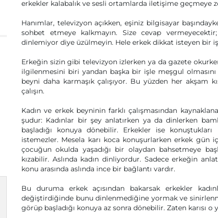
erkekler kalabalık ve sesli ortamlarda iletişime geçmeye zorl
Hanımlar, televizyon açıkken, eşiniz bilgisayar başındayk
sohbet etmeye kalkmayın. Size cevap vermeyecektir
dinlemiyor diye üzülmeyin. Hele erkek dikkat isteyen bir 
Erkeğin sizin gibi televizyon izlerken ya da gazete okurk
ilgilenmesini biri yandan başka bir işle meşgul olması
beyni daha karmaşık çalışıyor. Bu yüzden her akşam kı
çalışın.
Kadın ve erkek beyninin farklı çalışmasından kaynaklana
şudur: Kadınlar bir şey anlatırken ya da dinlerken bam
başladığı konuya dönebilir. Erkekler ise konuştukla
istemezler. Mesela karı koca konuşurlarken erkek gün içi
çocuğun okulda yaşadığı bir olaydan bahsetmeye başla
kızabilir. Aslında kadın dinliyordur. Sadece erkeğin anla
konu arasında aslında ince bir bağlantı vardır.
Bu duruma erkek açısından bakarsak erkekler kadınlar
değiştirdiğinde bunu dinlenmediğine yormak ve sinirlenm
görüp başladığı konuya az sonra dönebilir. Zaten karısı o