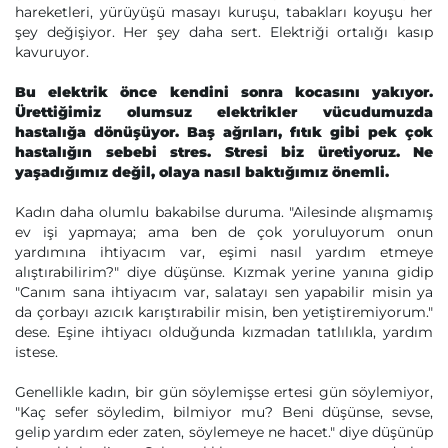
hareketleri, yürüyüşü masayı kuruşu, tabakları koyuşu her
şey değişiyor. Her şey daha sert. Elektriği ortalığı kasıp
kavuruyor.
Bu elektrik önce kendini sonra kocasını yakıyor.
Ürettiğimiz olumsuz elektrikler vücudumuzda
hastalığa dönüşüyor. Baş ağrıları, fıtık
gibi pek çok
hastalığın sebebi stres. Stresi biz üretiyoruz. Ne
yaşadığımız değil, olaya nasıl baktığımız
önemli.
Kadın daha olumlu bakabilse duruma. "Ailesinde alışmamış
ev işi yapmaya; ama ben de çok yoruluyorum onun
yardımına ihtiyacım var, eşimi nasıl yardım etmeye
alıştırabilirim?" diye düşünse. Kızmak yerine yanına gidip
"Canım sana ihtiyacım var, salatayı sen yapabilir misin ya
da çorbayı azıcık karıştırabilir misin, ben yetiştiremiyorum."
dese. Eşine ihtiyacı olduğunda kızmadan tatlılıkla, yardım
istese.
Genellikle kadın, bir gün söylemişse ertesi gün söylemiyor,
"Kaç sefer söyledim, bilmiyor mu? Beni düşünse, sevse,
gelip yardım eder zaten, söylemeye ne hacet." diye düşünüp