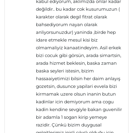
kabul ediyorum, aklimizda onlar kadar
değildir.. bu kadar cok kusurumuzun (
karakter olarak degil fitrat olarak
bahsediyorum nayan olarak
anliyorsunuzdur) yaninda ,birde hep
idare etmekle mesul kisi biz
olmamaliyiz kanaatindeyim. Asil erkek
bizi cocuk gibi görsün, arada simartsin,
arada hizmet beklesin, baska zaman
baska seyleri istesin, bizim
hassaaiyetimizi bilsin her daim anlayış
gozetsin, dusunce yapilari evvela bizi
kirmamak uzere olsun inanin butun
kadinlar icin demiyorum ama cogu
kadin kendine sevgiyle bakan guvenilir
bir adamla 1 sogan kirip yemeye
razidir. Çünkü bizim duygusal
gelgitlerimiz inisli çıkışlı olduğu için,