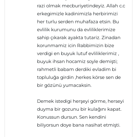
razi olmak mecburiyetindeyiz. Allah c.c
erkegimizle kadinimizla herbirimizi
her turlu serden muhafaza etsin. Bu
evlilik kurumunu da evliliklerimize
sahip çıkarak ayakta tutariz. Zinadan
korunmamiz icin Rabbimizin bize
verdigi en buyuk lutuf evliliklerimiz ,
buyuk ihsan hocamiz soyle demişti;
rahmetli babam derdiki evladim bi
topluluğa girdin ,herkes körse sen de
bir gözünü yumacaksin.
Demek istedigi herşeyi görme, herseyi
duyma bir gozunu bir kulağını kapat.
Konussun dursun. Sen kendini
biliyorsun doye bana nasihat etmişti.