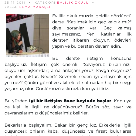
25-11-2011
KATEGORİ
EVLILIK OKULU
YAZAR
SEMA MARAŞLI
Evlilik okulumuzda geldik dördüncü
derse. "Katılmak için geç kaldık mı?"
diye soranlar var. Geç kalmış
sayılmazsınız. Yeni katılanlar ilk
dersten itibaren okuyun, ödevleri
yapın ve bu dersten devam edin.
Bu derste iletişim konusuna
başlıyoruz. İletişim çok önemli. "Seviyoruz birbirimizi,
ölüyorum aşkımdan; ama anlaşamıyoruz, kavga ediyoruz."
diyenler çoktur. Neden? Sevmek neden iyi anlaşmak için
yetmez? Çünkü gönül ve akıl ele ele olmadan hiç bir sevgi
yaşamaz, ölür. Gönlümüzü aklımızla koruyabiliriz.
Bu yüzden
iyi bir iletişim önce beyinde başlar
. Konu ya
da kişi ile ilgili ne düşünüyoruz? Bütün söz, tavır ve
davranışlarımızı düşüncelerimiz belirler.
Bekarlarla başlayalım. Bekar bir genç kız. Erkeklerle ilgili
düşüncesi; onların kaba, düşüncesiz ve fırsat bulurlarsa