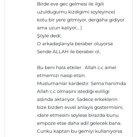
Birde eve gec gelmesi ile ilgili
uzuldugumu kizdigimi soyleyince(
kotu bir yere gitmiyor, dergaha gidiyor
ama uzun kaliyor... )
Şöyle dedi;
O arkadaşlarıyla beraber oluyorsa
Sende ALLAH ile beraber ol..
Bu beni hala etkiler . Allah c.c amel
etmemizi nasip etsin.
Muslumanlar kardestir. Sema hanimda
Allah c.c olmasini istediği evliligi
aslında aktariyor. Sadece erkeklerin
bize bizden evvel anlayis gostermisini,
idare etmesini soylese birazda bunu
empoze etse daha adil gelecek bana.
Cunku kaptan bu gemiyi kullaniyorsa