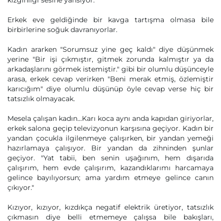
kızgınlığı sesine yansıyor.
Erkek eve geldiğinde bir kavga tartışma olmasa bile
birbirlerine soğuk davranıyorlar.
Kadın ararken "Sorumsuz yine geç kaldı" diye düşünmek
yerine "Bir işi çıkmıştır, gitmek zorunda kalmıştır ya da
arkadaşlarını görmek istemiştir." gibi bir olumlu düşünceyle
arasa, erkek cevap verirken "Beni merak etmiş, özlemiştir
karıcığım" diye olumlu düşünüp öyle cevap verse hiç bir
tatsızlık olmayacak.
Mesela çalışan kadın...Karı koca aynı anda kapıdan giriyorlar,
erkek salona geçip televizyonun karşısına geçiyor. Kadın bir
yandan çocukla ilgilenmeye çalışırken, bir yandan yemeği
hazırlamaya çalışıyor. Bir yandan da zihninden şunlar
geçiyor. "Yat tabii, ben senin uşağınım, hem dışarıda
çalışırım, hem evde çalışırım, kazandıklarımı harcamaya
gelince bayılıyorsun; ama yardım etmeye gelince canın
çıkıyor."
Kızıyor, kızıyor, kızdıkça negatif elektrik üretiyor, tatsızlık
çıkmasın diye belli etmemeye çalışsa bile bakışları,