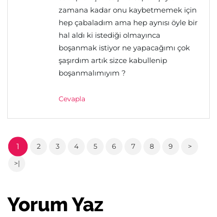
zamana kadar onu kaybetmemek için
hep çabaladım ama hep aynısı öyle bir
hal aldı ki istediği olmayınca
boşanmak istiyor ne yapacağımı çok
şaşırdım artık sizce kabullenip
boşanmalımıyım ?
Cevapla
1
2
3
4
5
6
7
8
9
>
>|
Yorum Yaz