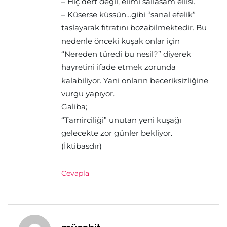
– Hiç dert değil, elimi sallasam ellisi.
– Küserse küssün…gibi “sanal efelik”
taslayarak fıtratını bozabilmektedir. Bu
nedenle önceki kuşak onlar için
“Nereden türedi bu nesil?” diyerek
hayretini ifade etmek zorunda
kalabiliyor. Yani onların beceriksizliğine
vurgu yapıyor.
Galiba;
“Tamirciliği” unutan yeni kuşağı
gelecekte zor günler bekliyor.
(İktibasdır)
Cevapla