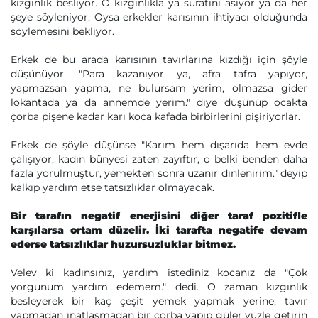
kızgınlık besliyor. O kızgınlıkla ya suratını asıyor ya da her
şeye söyleniyor. Oysa erkekler karısının ihtiyacı olduğunda
söylemesini bekliyor.
Erkek de bu arada karısının tavırlarına kızdığı için şöyle
düşünüyor. "Para kazanıyor ya, afra tafra yapıyor,
yapmazsan yapma, ne bulursam yerim, olmazsa gider
lokantada ya da annemde yerim." diye düşünüp ocakta
çorba pişene kadar karı koca kafada birbirlerini pişiriyorlar.
Erkek de şöyle düşünse "Karım hem dışarıda hem evde
çalışıyor, kadın bünyesi zaten zayıftır, o belki benden daha
fazla yorulmuştur, yemekten sonra uzanır dinlenirim." deyip
kalkıp yardım etse tatsızlıklar olmayacak.
Bir tarafın negatif enerjisini diğer taraf pozitifle
karşılarsa ortam düzelir. İki tarafta negatife devam
ederse tatsızlıklar huzursuzluklar bitmez.
Velev ki kadınsınız, yardım istediniz kocanız da "Çok
yorgunum yardım edemem." dedi. O zaman kızgınlık
besleyerek bir kaç çeşit yemek yapmak yerine, tavır
yapmadan inatlaşmadan bir çorba yapıp güler yüzle getirin