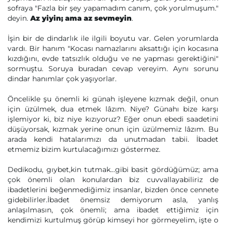
sofraya "Fazla bir şey yapamadım canım, çok yorulmuşum."
deyin.
Az yiyin; ama az sevmeyin
.
İşin bir de dindarlık ile ilgili boyutu var. Gelen yorumlarda
vardı. Bir hanım "Kocası namazlarını aksattığı için kocasına
kızdığını, evde tatsızlık olduğu ve ne yapması gerektiğini"
sormuştu. Soruya buradan cevap vereyim. Aynı sorunu
dindar hanımlar çok yaşıyorlar.
Öncelikle şu önemli ki günah işleyene kızmak değil, onun
için üzülmek, dua etmek lâzım. Niye? Günahı bize karşı
işlemiyor ki, biz niye kızıyoruz? Eğer onun ebedi saadetini
düşüyorsak, kızmak yerine onun için üzülmemiz lâzım. Bu
arada kendi hatalarımızı da unutmadan tabii. İbadet
etmemiz bizim kurtulacağımızı göstermez.
Dedikodu, gıybet,kin tutmak...gibi basit gördüğümüz; ama
çok önemli olan konulardan biz cuvvallayabiliriz de
ibadetlerini beğenmediğimiz insanlar, bizden önce cennete
gidebilirler.İbadet önemsiz demiyorum asla, yanlış
anlaşılmasın, çok önemli; ama ibadet ettiğimiz için
kendimizi kurtulmuş görüp kimseyi hor görmeyelim, işte o