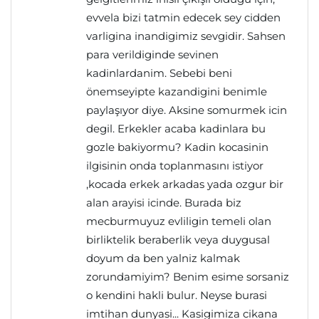
evvela bizi tatmin edecek sey cidden
varligina inandigimiz sevgidir. Sahsen
para verildiginde sevinen
kadinlardanim. Sebebi beni
önemseyipte kazandigini benimle
paylaşıyor diye. Aksine somurmek icin
degil. Erkekler acaba kadinlara bu
gozle bakiyormu? Kadin kocasinin
ilgisinin onda toplanmasını istiyor
,kocada erkek arkadas yada ozgur bir
alan arayisi icinde. Burada biz
mecburmuyuz evliligin temeli olan
birliktelik beraberlik veya duygusal
doyum da ben yalniz kalmak
zorundamiyim? Benim esime sorsaniz
o kendini hakli bulur. Neyse burasi
imtihan dunyasi... Kasigimiza cikana