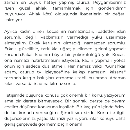
zaman en büyük hatayı yapmış oluruz. Peygamberimiz
"Ben güzel ahlakı tamamlamak için gönderildim."
buyuruyor. Ahlak kötü olduğunda ibadetlerin bir değeri
kalmıyor.
Ayrıca kadın dinen kocasının namazından, ibadetlerinden
sorumlu değil. Rabbimizin vermediği yükü üzerimize
almayalım. Erkek karısının kılmadığı namazdan sorumlu.
Erkek, güzellikle, tatlılıkla uğraşıp elinden geleni yapmak
zorunda.Fakat kadının böyle bir yükümlülüğü yok. Kocası
ona namazı hatırlatmasını istiyorsa, kadın yapmalı yoksa
onun için sadece dua etmeli. Her namaz vakti "Günahkar
adam, oturup tv izleyeceğine kalkıp namazını kılsana."
tarzında kızgın bakışları atmamalı tabii bu arada. Adamın
kılası varsa da inadına kılmaz sonra.
İletişimde düşünce konusu çok önemli bir konu, yazıyorum
ama bir derste bitmeyecek. Bir sonraki derste de devam
edelim düşünce konusuna inşallah. Bir kaç gün içinde ödevi
de bu konuda vereceğim. Şimdi sıra sizde. Konu ile ilgili
düşüncelerinizi, yaşadıklarınızı yazın, yorumlar konuyu daha
geniş çerçevede görmemiz için önemli.