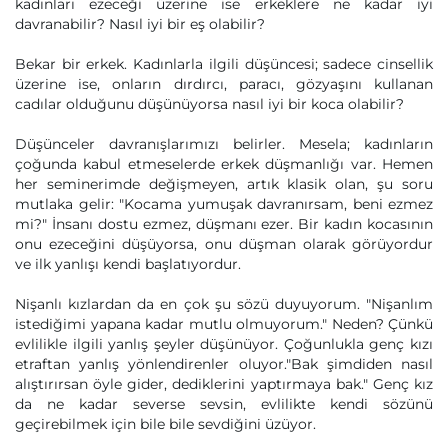
kadınları ezeceği üzerine ise erkeklere ne kadar iyi
davranabilir? Nasıl iyi bir eş olabilir?
Bekar bir erkek. Kadınlarla ilgili düşüncesi; sadece cinsellik
üzerine ise, onların dırdırcı, paracı, gözyaşını kullanan
cadılar olduğunu düşünüyorsa nasıl iyi bir koca olabilir?
Düşünceler davranışlarımızı belirler. Mesela; kadınların
çoğunda kabul etmeselerde erkek düşmanlığı var. Hemen
her seminerimde değişmeyen, artık klasik olan, şu soru
mutlaka gelir: "Kocama yumuşak davranırsam, beni ezmez
mi?" İnsanı dostu ezmez, düşmanı ezer. Bir kadın kocasının
onu ezeceğini düşüyorsa, onu düşman olarak görüyordur
ve ilk yanlışı kendi başlatıyordur.
Nişanlı kızlardan da en çok şu sözü duyuyorum. "Nişanlım
istediğimi yapana kadar mutlu olmuyorum." Neden? Çünkü
evlilikle ilgili yanlış şeyler düşünüyor. Çoğunlukla genç kızı
etraftan yanlış yönlendirenler oluyor."Bak şimdiden nasıl
alıştırırsan öyle gider, dediklerini yaptırmaya bak." Genç kız
da ne kadar severse sevsin, evlilikte kendi sözünü
geçirebilmek için bile bile sevdiğini üzüyor.