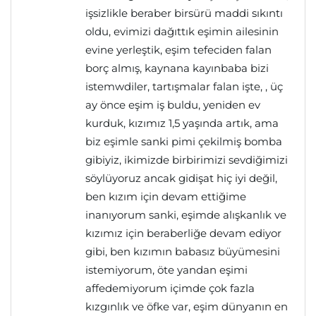
işsizlikle beraber birsürü maddi sıkıntı
oldu, evimizi dağıttık eşimin ailesinin
evine yerleştik, eşim tefeciden falan
borç almış, kaynana kayınbaba bizi
istemwdiler, tartışmalar falan işte, , üç
ay önce eşim iş buldu, yeniden ev
kurduk, kızımız 1,5 yaşında artık, ama
biz eşimle sanki pimi çekilmiş bomba
gibiyiz, ikimizde birbirimizi sevdiğimizi
söylüyoruz ancak gidişat hiç iyi değil,
ben kızım için devam ettiğime
inanıyorum sanki, eşimde alışkanlık ve
kızımız için beraberliğe devam ediyor
gibi, ben kızımın babasız büyümesini
istemiyorum, öte yandan eşimi
affedemiyorum içimde çok fazla
kızgınlık ve öfke var, eşim dünyanın en