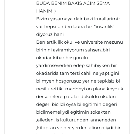
BUDA BENIM BAKIS ACIM SEMA
HANIM :)
Bizim yasamaya dair bazi kurallarimiz
var hepsi birden buna biz ‘’insanlik’’
diyoruz hani
Ben artik ilk okul ve universite mezunu
birinini ayiramiyorum sahsen..biri
okadar kibar hosgorulu
yardimseverken edep sahibiyken bir
okadarida tam tersi cahil ne yaptigini
bilmyen hosgorusuz yerine tepkisiz bi
nesil urettik...maddeyi on plana koyduk
dersenelere paralar dokuldu okulun
degeri bicildi oysa bi egitimin degeri
bicilmemeliydi egitimin sokaktan
,aileden, is kulturunden ,anneneden
,kitaptan ve her yerden alinmaliydi bir