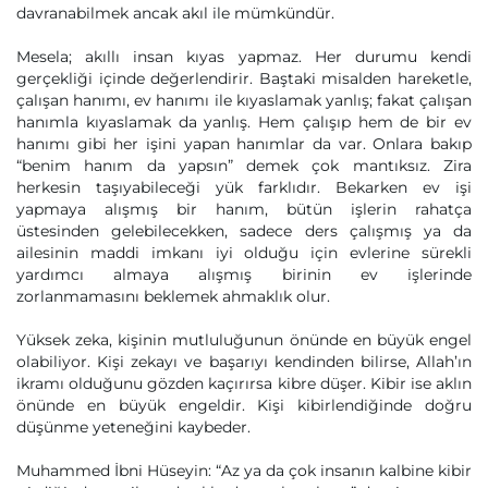
davranabilmek ancak akıl ile mümkündür.
Mesela; akıllı insan kıyas yapmaz. Her durumu kendi
gerçekliği içinde değerlendirir. Baştaki misalden hareketle,
çalışan hanımı, ev hanımı ile kıyaslamak yanlış; fakat çalışan
hanımla kıyaslamak da yanlış. Hem çalışıp hem de bir ev
hanımı gibi her işini yapan hanımlar da var. Onlara bakıp
“benim hanım da yapsın” demek çok mantıksız. Zira
herkesin taşıyabileceği yük farklıdır. Bekarken ev işi
yapmaya alışmış bir hanım, bütün işlerin rahatça
üstesinden gelebilecekken, sadece ders çalışmış ya da
ailesinin maddi imkanı iyi olduğu için evlerine sürekli
yardımcı almaya alışmış birinin ev işlerinde
zorlanmamasını beklemek ahmaklık olur.
Yüksek zeka, kişinin mutluluğunun önünde en büyük engel
olabiliyor. Kişi zekayı ve başarıyı kendinden bilirse, Allah’ın
ikramı olduğunu gözden kaçırırsa kibre düşer. Kibir ise aklın
önünde en büyük engeldir. Kişi kibirlendiğinde doğru
düşünme yeteneğini kaybeder.
Muhammed İbni Hüseyin: “Az ya da çok insanın kalbine kibir