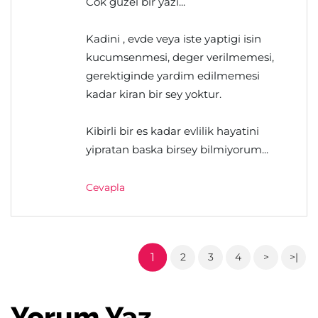
Cok guzel bir yazi...
Kadini , evde veya iste yaptigi isin
kucumsenmesi, deger verilmemesi,
gerektiginde yardim edilmemesi
kadar kiran bir sey yoktur.
Kibirli bir es kadar evlilik hayatini
yipratan baska birsey bilmiyorum...
Cevapla
1
2
3
4
>
>|
Yorum Yaz