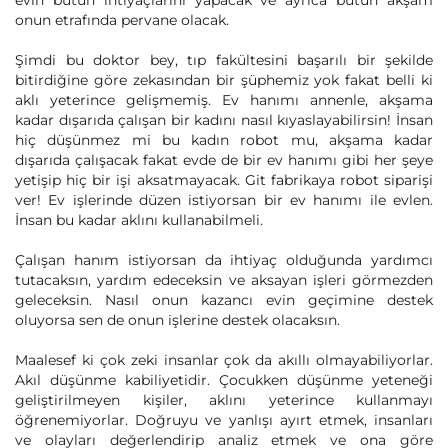
evin bütün ihtiyaçlarını yapacak ve ayrıca bütün akşam
onun etrafında pervane olacak.
Şimdi bu doktor bey, tıp fakültesini başarılı bir şekilde
bitirdiğine göre zekasından bir şüphemiz yok fakat belli ki
aklı yeterince gelişmemiş. Ev hanımı annenle, akşama
kadar dışarıda çalışan bir kadını nasıl kıyaslayabilirsin! İnsan
hiç düşünmez mi bu kadın robot mu, akşama kadar
dışarıda çalışacak fakat evde de bir ev hanımı gibi her şeye
yetişip hiç bir işi aksatmayacak. Git fabrikaya robot siparişi
ver! Ev işlerinde düzen istiyorsan bir ev hanımı ile evlen.
İnsan bu kadar aklını kullanabilmeli.
Çalışan hanım istiyorsan da ihtiyaç olduğunda yardımcı
tutacaksın, yardım edeceksin ve aksayan işleri görmezden
geleceksin. Nasıl onun kazancı evin geçimine destek
oluyorsa sen de onun işlerine destek olacaksın.
Maalesef ki çok zeki insanlar çok da akıllı olmayabiliyorlar.
Akıl düşünme kabiliyetidir. Çocukken düşünme yeteneği
geliştirilmeyen kişiler, aklını yeterince kullanmayı
öğrenemiyorlar. Doğruyu ve yanlışı ayırt etmek, insanları
ve olayları değerlendirip analiz etmek ve ona göre