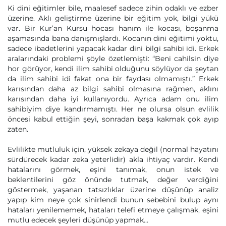
Ki dini eğitimler bile, maalesef sadece zihin odaklı ve ezber
üzerine. Aklı geliştirme üzerine bir eğitim yok, bilgi yükü
var. Bir Kur’an Kursu hocası hanım ile kocası, boşanma
aşamasında bana danışmışlardı. Kocanın dini eğitimi yoktu,
sadece ibadetlerini yapacak kadar dini bilgi sahibi idi. Erkek
aralarındaki problemi şöyle özetlemişti: “Beni cahilsin diye
hor görüyor, kendi ilim sahibi olduğunu söylüyor da şeytan
da ilim sahibi idi fakat ona bir faydası olmamıştı.” Erkek
karısından daha az bilgi sahibi olmasına rağmen, aklını
karısından daha iyi kullanıyordu. Ayrıca adam onu ilim
sahibiyim diye kandırmamıştı. Her ne olursa olsun evlilik
öncesi kabul ettiğin şeyi, sonradan başa kakmak çok ayıp
zaten.
Evlilikte mutluluk için, yüksek zekaya değil (normal hayatını
sürdürecek kadar zeka yeterlidir) akla ihtiyaç vardır. Kendi
hatalarını görmek, eşini tanımak, onun istek ve
beklentilerini göz önünde tutmak, değer verdiğini
göstermek, yaşanan tatsızlıklar üzerine düşünüp analiz
yapıp kim neye çok sinirlendi bunun sebebini bulup aynı
hataları yenilememek, hataları telefi etmeye çalışmak, eşini
mutlu edecek şeyleri düşünüp yapmak...