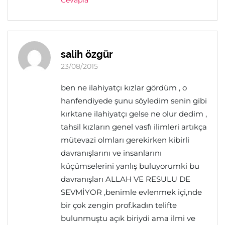
Cevapla
salih özgür
23/08/2015
ben ne ilahiyatçı kızlar gördüm , o
hanfendiyede şunu söyledim senin gibi
kırktane ilahiyatçı gelse ne olur dedim ,
tahsil kızların genel vasfı ilimleri artıkça
mütevazi olmları gerekirken kibirli
davranışlarını ve insanlarını
küçümselerini yanlış buluyorumki bu
davranışları ALLAH VE RESULU DE
SEVMİYOR ,benimle evlenmek içi,nde
bir çok zengin prof.kadın telifte
bulunmuştu açık biriydi ama ilmi ve