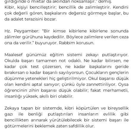
girdiğinde o miktar da aklından noksanlaşır.” demiş.
Kibir, kişiyi bencilleştirir; bencillik de zalimleştirir. Kendini
çok değerli gören, başkalarını değersiz görmeye başlar, bu
da adalet terazisini bozar.
Hz. Peygamber: “Bir kimse kibirlene kibirlene sonunda
zâlimler gürûhuna kaydedilir. Böylece zalimlere verilen ceza
ona da verilir.” buyuruyor. Rabbim korusun.
Maalesef günümüz eğitim sistemi zekayı putlaştırıyor.
Okulda başarı tamamen not odaklı. Ne kadar bilirsen, ne
kadar çok test çözersen, ne kadar başkalarını geride
bırakırsan o kadar başarılı sayılıyorsun. Çocukların gençlerin
düşünme yetenekleri hiç geliştirilmiyor. Okul başarısı düşük
olan kendini aptal sanıyor; çünkü öyle zannettiriliyor. Oysa
öğrencinin zihin başarısı düşük olabilir; fakat merhametli,
insanlığı yüksek, akıllı biri olabilir.
Zekaya tapan bir sistemde, kibri köpürtülen ve bireysellik
gazı ile benliği putlaştırılan insanların evlilik gibi
bencillikten arınarak yürütülebilecek bir sistemi başarı ile
götürmelerini beklemek zaten safdillik olur.