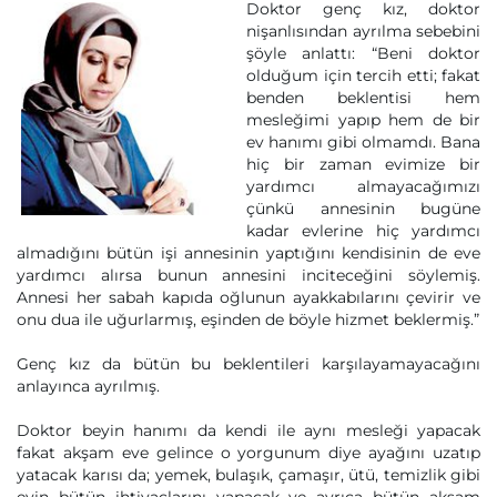
Doktor genç kız, doktor
nişanlısından ayrılma sebebini
şöyle anlattı: “Beni doktor
olduğum için tercih etti; fakat
benden beklentisi hem
mesleğimi yapıp hem de bir
ev hanımı gibi olmamdı. Bana
hiç bir zaman evimize bir
yardımcı almayacağımızı
çünkü annesinin bugüne
kadar evlerine hiç yardımcı
almadığını bütün işi annesinin yaptığını kendisinin de eve
yardımcı alırsa bunun annesini inciteceğini söylemiş.
Annesi her sabah kapıda oğlunun ayakkabılarını çevirir ve
onu dua ile uğurlarmış, eşinden de böyle hizmet beklermiş.”
Genç kız da bütün bu beklentileri karşılayamayacağını
anlayınca ayrılmış.
Doktor beyin hanımı da kendi ile aynı mesleği yapacak
fakat akşam eve gelince o yorgunum diye ayağını uzatıp
yatacak karısı da; yemek, bulaşık, çamaşır, ütü, temizlik gibi