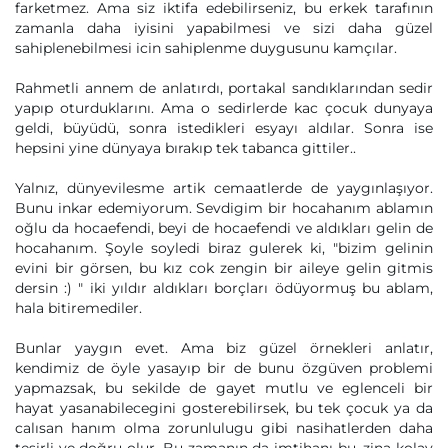
farketmez. Ama siz iktifa edebilirseniz, bu erkek tarafının
zamanla daha iyisini yapabilmesi ve sizi daha güzel
sahiplenebilmesi icin sahiplenme duygusunu kamçılar.
Rahmetli annem de anlatırdı, portakal sandıklarından sedir
yapıp oturduklarını. Ama o sedirlerde kac çocuk dunyaya
geldi, büyüdü, sonra istedikleri esyayı aldılar. Sonra ise
hepsini yine dünyaya bırakıp tek tabanca gittiler..
Yalnız, dünyevilesme artik cemaatlerde de yaygınlaşıyor.
Bunu inkar edemiyorum. Sevdigim bir hocahanım ablamın
oğlu da hocaefendi, beyi de hocaefendi ve aldıkları gelin de
hocahanım. Şoyle soyledi biraz gulerek ki, "bizim gelinin
evini bir görsen, bu kız cok zengin bir aileye gelin gitmis
dersin :) " iki yıldır aldıkları borçları ödüyormuş bu ablam,
hala bitiremediler.
Bunlar yaygın evet. Ama biz güzel örnekleri anlatır,
kendimiz de öyle yasayıp bir de bunu özgüven problemi
yapmazsak, bu sekilde de gayet mutlu ve eglenceli bir
hayat yasanabilecegini gosterebilirsek, bu tek çocuk ya da
calısan hanım olma zorunlulugu gibi nasihatlerden daha