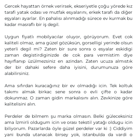
Gercek hayattan örnek verirsek, ekseriyetle çoğu yörede kız
tarafi yatak odası ve mutfak esyalarını, erkek tarafı da diğer
eşyaları ayarlar. En pahalısı alınmadığı sürece ev kurmak bu
kadar masraflı bir iş degil.
Uygun fiyatlı mobilyacılar oluyor, görüyorum. Evet cok
kaliteli olmaz, ama güzel gözüksün, gorselligi yerinde olsun
yeterli degil mi? Zaten bir sure sonra o esyalar eskidigi
zaman degistirdiginizde de cok para vermistim diye
hayıflanıp üzülmezsiniz en azindan. Zaten ucuza almıstık
der bir dahaki sefere daha iyisini, durumunuza göre
alabilirsiniz.
Ama sıfırdan kuracağınız bir ev olmadığı icin. Tek koltuk
takımı almak birkac sene sonra o evli çifte o kadar
dokunmaz. O zaman gidin markalısını alın. Zevkinize göre
kalitelisini alın.
Perdeler de bilmem şu marka olmasın. Belki güleceksiniz
ama İzmirli oldugum icin ve orası tekstil yatağı oldugu icin
biliyorum. Pazarlarda öyle güzel perdeler var ki :) Ciddiyim
yani bunda utanacak birsey yok, istanbulda da vardi o