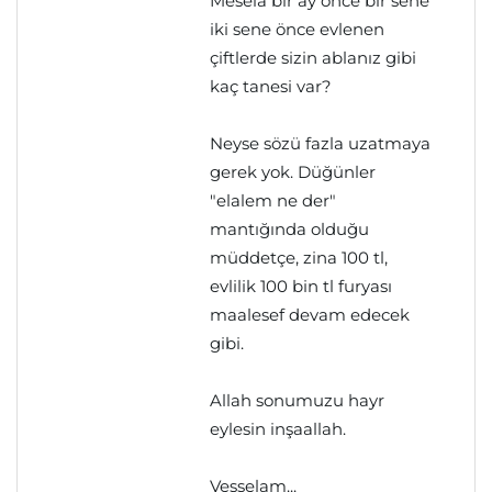
Mesela bir ay önce bir sene
iki sene önce evlenen
çiftlerde sizin ablanız gibi
kaç tanesi var?
Neyse sözü fazla uzatmaya
gerek yok. Düğünler
"elalem ne der"
mantığında olduğu
müddetçe, zina 100 tl,
evlilik 100 bin tl furyası
maalesef devam edecek
gibi.
Allah sonumuzu hayr
eylesin inşaallah.
Vesselam...