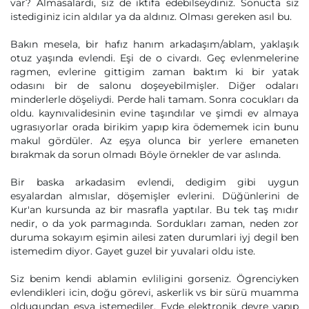
var? Almasalardı, siz de iktifa edebilseydiniz. Sonucta siz
istediginiz icin aldılar ya da aldınız. Olması gereken asıl bu.
Bakın mesela, bir hafız hanım arkadaşım/ablam, yaklaşık
otuz yaşında evlendi. Eşi de o civardı. Geç evlenmelerine
ragmen, evlerine gittigim zaman baktım ki bir yatak
odasını bir de salonu doşeyebilmişler. Diğer odaları
minderlerle döşeliydi. Perde hali tamam. Sonra cocukları da
oldu. kaynıvalidesinin evine taşındılar ve şimdi ev almaya
ugrasıyorlar orada birikim yapıp kira ödememek icin bunu
makul gördüler. Az eşya olunca bir yerlere emaneten
bırakmak da sorun olmadı Böyle örnekler de var aslında.
Bir baska arkadasim evlendi, dedigim gibi uygun
esyalardan almıslar, döşemişler evlerini. Düğünlerini de
Kur'an kursunda az bir masrafla yaptılar. Bu tek taş mıdır
nedir, o da yok parmagında. Sordukları zaman, neden zor
duruma sokayım eşimin ailesi zaten durumlari iyj degil ben
istemedim diyor. Gayet guzel bir yuvalari oldu iste.
Siz benim kendi ablamin evliligini gorseniz. Ögrenciyken
evlendikleri icin, doğu görevi, askerlik vs bir sürü muamma
oldugundan esya istemediler. Evde elektronik devre yapıp