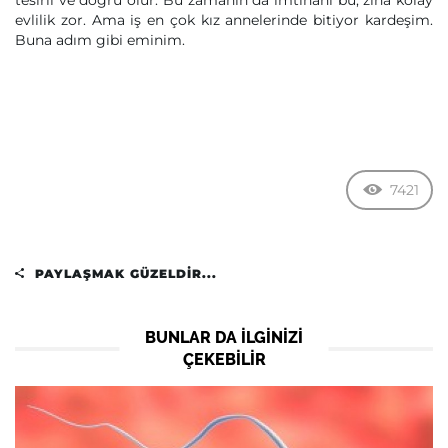
tesirli ve doğru olur. Bu zamanın da imtihanı bu, zina kolay
evlilik zor. Ama iş en çok kız annelerinde bitiyor kardeşim.
Buna adım gibi eminim.
7421
PAYLAŞMAK GÜZELDIR...
BUNLAR DA ILGINIZI
ÇEKEBILIR