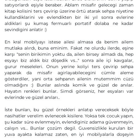
satıyorlardı eşiyle beraber. Ablam misafir gelecegi zaman
kitap kolisini ters çevirip üzerine örtü atarak sehpa niyetine
kullandiklarini ve evlendikten bir iki yıl sonra evlerine
aldiklari şu kumaş fermuarlı portatif dolaba ne kadar
sevindigini anlatir :)
En kral mobilyayı istese ailesi almasa da benim ailem
mutlaka alırdı, buna eminim. Fakat ne olurdu ilerde, eşine
karşı "senin birikimin yoktu da, ailen birsey almadı da, hep
esyayı biz aldık biz döşedik vs..." sonra aile içi kavgalar,
gurur meseleleri. Onun yerine koliyi ters çevirip sehpa
yaparak da misafir agirlayabilecegini cümle aleme
gösterdiler, yani orta sehpanın ailenin mutemmim cüzü
olmadığını :) Bunlar aslında komik ve güzel de anılar.
Hayatın renkleri bunlar. Simdi görseniz, her esyaları var
evlerinde ve güzel anıları..
İste bunları, bu güzel örnekleri anlatıp vereceksek böyle
nasihatler verelim evlenecek kisilere. Yoksa tek cocuk yapın,
şu kadar süre evlenmeyin, evlendiginiz adama güvenmeyin,
calışın vs... Bunlar çozüm degil. Guvensizlikle kurulan bir
yuva ayakta kalamaz zaten, en iyi mobilyalarla doşeyin