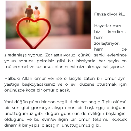
Feyza diyor ki...
Hayatlarımızı
biz kendimiz
hem
zorlaştırıyor,
hem de
sıradanlaştırıyoruz. Zorlaştırıyoruz çünkü, sanki evlenince
yolun sonuna gelmişiz gibi bir hissiyatla her şeyin en
mükemmel ve kusursuz olanını evimize almaya calışıyoruz.
Halbuki Allah ömür verirse o kisiyle zaten bir ömür aynı
yastığa başkoyacaksınız ve o evi düzene oturtmak için
önünüzde koca bir ömür olacak.
Yani düğün günü bir son degil ki bir baslangıç. Tıpkı ölümü
bir son gibi görmeye alışıp onun bir başlangıç olduğunu
unuttuğumuz gibi, düğün gününün de evliliğin başlanğıcı
oldugunu ve bu evin/evliligin bir ömür tekamül edecek
dinamik bir yapısı olacagını unuttugumuz gibi..