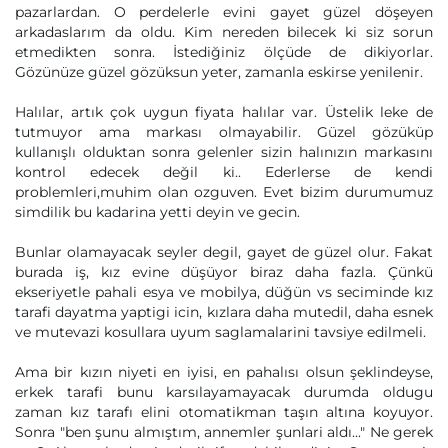
pazarlardan. O perdelerle evini gayet güzel döşeyen
arkadaslarım da oldu. Kim nereden bilecek ki siz sorun
etmedikten sonra. İstediğiniz ölçüde de dikiyorlar.
Gözünüze güzel gözüksun yeter, zamanla eskirse yenilenir.
Halılar, artık çok uygun fiyata halılar var. Üstelik leke de
tutmuyor ama markası olmayabilir. Güzel gözüküp
kullanışlı olduktan sonra gelenler sizin halınızın markasını
kontrol edecek değil ki.. Ederlerse de kendi
problemleri,muhim olan ozguven. Evet bizim durumumuz
simdilik bu kadarina yetti deyin ve gecin.
Bunlar olamayacak seyler degil, gayet de güzel olur. Fakat
burada iş, kız evine düşüyor biraz daha fazla. Çünkü
ekseriyetle pahali esya ve mobilya, düğün vs seciminde kız
tarafi dayatma yaptigi icin, kızlara daha mutedil, daha esnek
ve mutevazi kosullara uyum saglamalarini tavsiye edilmeli.
Ama bir kızın niyeti en iyisi, en pahalısı olsun şeklindeyse,
erkek tarafi bunu karsılayamayacak durumda oldugu
zaman kız tarafı elini otomatikman taşın altına koyuyor.
Sonra "ben şunu almıştım, annemler şunlari aldı..." Ne gerek