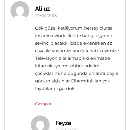
Ali uz
22/04/2018
Çok güzel katiliyorum..hersey olursa
insanin evinde iletide hangi eşyanin
sevinci olacakki..bizde evlenirken az
eşya ile yuvamizi kurduk hatta evimize
Televizyon bile almadikki evimizde
kitap okuyalim sohbet edelim
çocuklarimiz oldugunda onlarda böyle
görsun alı§sinlar Elhamdulillah çok
faydalarini görduk..
Cevapla
Feyza