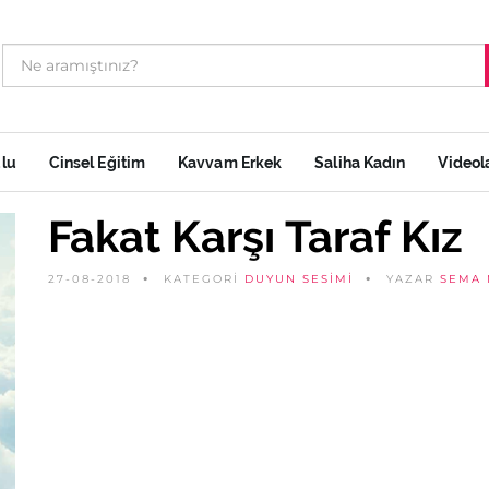
ulu
Cinsel Eğitim
Kavvam Erkek
Saliha Kadın
Videol
Fakat Karşı Taraf Kız
27-08-2018
KATEGORİ
DUYUN SESIMI
YAZAR
SEMA 