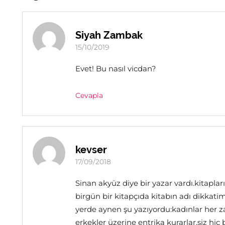
Siyah Zambak
15/10/2019
Evet! Bu nasıl vicdan?
Cevapla
kevser
17/09/2018
Sinan akyüz diye bir yazar vardı.kitapl
birgün bir kitapçıda kitabın adı dikkat
yerde aynen şu yazıyordu:kadınlar her zam
erkekler üzerine entrika kurarlar.siz hiç