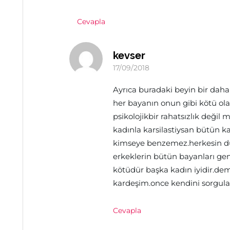
Cevapla
kevser
17/09/2018
Ayrıca buradaki beyin bir dah
her bayanın onun gibi kötü ol
psikolojikbir rahatsızlık değil 
kadınla karsilastiysan bütün
kimseye benzemez.herkesin du
erkeklerin bütün bayanları gen
kötüdür başka kadın iyidir.dem
kardeşim.once kendini sorgula
Cevapla