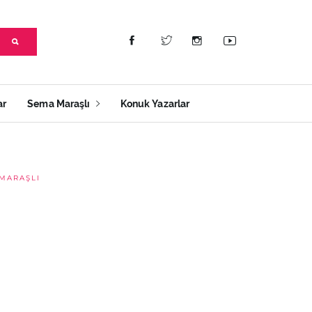
ar
Sema Maraşlı
Konuk Yazarlar
MARAŞLI