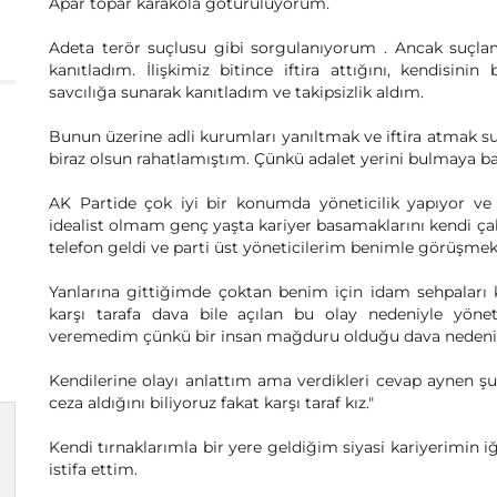
Apar topar karakola götürülüyorum.
Adeta terör suçlusu gibi sorgulanıyorum . Ancak suçlam
kanıtladım. İlişkimiz bitince iftira attığını, kendisin
savcılığa sunarak kanıtladım ve takipsizlik aldım.
Bunun üzerine adli kurumları yanıltmak ve iftira atmak su
biraz olsun rahatlamıştım. Çünkü adalet yerini bulmaya 
AK Partide çok iyi bir konumda yöneticilik yapıyor ve
idealist olmam genç yaşta kariyer basamaklarını kendi ça
telefon geldi ve parti üst yöneticilerim benimle görüşmek i
Yanlarına gittiğimde çoktan benim için idam sehpaları ku
karşı tarafa dava bile açılan bu olay nedeniyle yöne
veremedim çünkü bir insan mağduru olduğu dava nedeniyle
Kendilerine olayı anlattım ama verdikleri cevap aynen 
ceza aldığını biliyoruz fakat karşı taraf kız."
Kendi tırnaklarımla bir yere geldiğim siyasi kariyerimin i
istifa ettim.