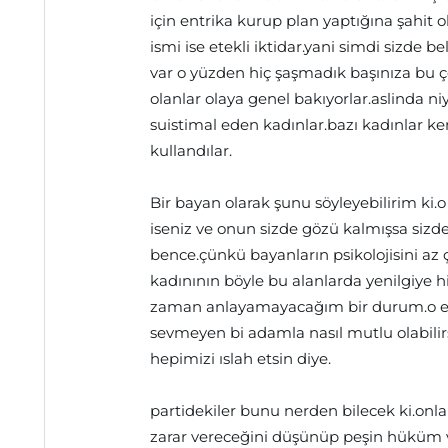
için entrika kurup plan yaptığına şahit
ismi ise etekli iktidar.yani simdi sizde be
var o yüzden hiç şaşmadık başınıza bu 
olanlar olaya genel bakıyorlar.aslinda niy
suistimal eden kadınlar.bazı kadınlar ken
kullandılar.
Bir bayan olarak şunu söyleyebilirim ki.
iseniz ve onun sizde gözü kalmışsa sizd
bence.çünkü bayanların psikolojisini az
kadınının böyle bu alanlarda yenilgiye
zaman anlayamayacağım bir durum.o erk
sevmeyen bi adamla nasıl mutlu olabilir
hepimizi ıslah etsin diye.
partidekiler bunu nerden bilecek ki.onla
zarar vereceğini düşünüp peşin hüküm 