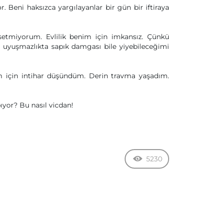
. Beni haksızca yargılayanlar bir gün bir iftiraya
issetmiyorum. Evlilik benim için imkansız. Çünkü
r uyuşmazlıkta sapık damgası bile yiyebileceğimi
ım için intihar düşündüm. Derin travma yaşadım.
ıyor? Bu nasıl vicdan!
5230