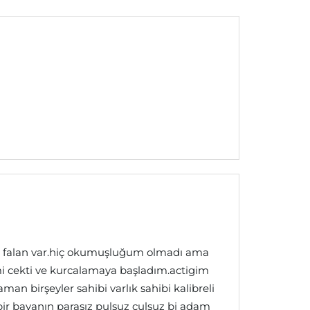
arı falan var.hiç okumuşluğum olmadı ama
imi cekti ve kurcalamaya başladım.actigim
an birşeyler sahibi varlık sahibi kalibreli
 bir bayanın parasız pulsuz çulsuz bi adam