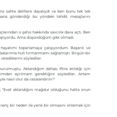
a sahte delillere dayalıydı ve ben bunu tek tek
in bana gönderdiği bu yöndeki tehdit mesajlarını
çlarından o şahıs hakkında savcılık dava açtı. Ben
başlıyordu. Ama düşündüğüm gibi olmadı.
 hayatımı toparlamaya çalışıyordum. Başarılı ve
balarımla hızlı tırmanmamı sağlamıştı. Birgün bir
stediklerini söylediler.
rulmuştu. Aklandığım dahası iftira atıldığı için
timden ayrılmam gerektiğini söylediler. Anlam
 nasıl olur da cezalandırılır?
şu; "Evet aklandığını mağdur olduğunu hatta onun
ğrenç bir neden ile yerle bir olmasını önlemek için