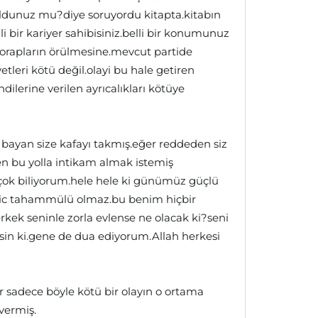
 oldunuz mu?diye soruyordu kitapta.kitabın
lli bir kariyer sahibisiniz.belli bir konumunuz
çorapların örülmesine.mevcut partide
etleri kötü değil.olayi bu hale getiren
dilerine verilen ayrıcalıkları kötüye
o bayan size kafayı takmış.eğer reddeden siz
en bu yolla intikam almak istemiş
 çok biliyorum.hele hele ki günümüz güçlü
 hic tahammülü olmaz.bu benim hiçbir
ek seninle zorla evlense ne olacak ki?seni
sin ki.gene de dua ediyorum.Allah herkesi
r sadece böyle kötü bir olayın o ortama
vermiş.