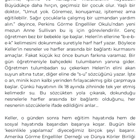
Büyüdükçe daha hırçın, geçimsiz bir çocuk olur. Yaşlı bir
doktor, “Umut yok. Göremez, konuşamaz, işitemez ama
eğitilebilir. Sağır çocuklarla çalışmış bir uzmandan yardım
alın.” deyince, Perkins Görme Engelliler Okulu’ndan yeni
mezun Anne Sullivan bu iş için görevlendirilir. Genç
öğretmen bez bir bebekle işe başlar. Helen’in ellerine “b-e-b-
e-k” kelimesini dokunmak suretiyle harf harf yazar. Böylece
Keller’in nesneler ve harfler arasında bir bağlantı kurmasını
amaçlar. Fakat küçük kız önce bunun farkına varamaz. Bir
gün öğretmeniyle bahçedeki tulumbanın yanına gider.
Öğretmen tulumbadan su çekerken Helen’in elini akan
suyun altına tutar, diğer eline de “s-u” sözcüğünü yazar. İşte
o an, minik kızın kalbi yerinden fırlayacakmış gibi çarpmaya
başlar. Çünkü hayatının ilk 18 ayında zihninde tek yer etmiş
kelimedir su. Bu sözcükten yola çıkarak, dokunduğu
nesnelerle harfler arasında bir bağlantı olduğunu, her
nesnenin sözcüklerle ifade edildiğini anlar…
Keller, o günden sonra hem eğitim hayatında hem de
sosyal hayatında başarıdan başarıya koşar. Bugün bile
‘kesinlikle yapılamaz’ diyeceğimiz birçok şeyi başarır.
Amerika Görme Engelliler Derneği ve Dünya Körler Birliği