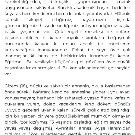
hareketliliğinden, bilmişlik yapmasından, merak
duygusundan şikâyetçi. Sürekli akademik başarı hedefleri
koyarak hem kendilerini hem de onları yıpratıyorlar. Hâlbuki
sürekli şikâyet ettiğimiz, hayatımızın dışında
göremediğimiz, hissedemediğimiz, anlayamadığımız başka
başka yaşamlar var. Çok engelli meselesi de onların
başında. Aileler o kadar büyük sıkıntılarla boğuşmak
durumunda kalıyor ki onları ancak bir mucizenin
kurtaracağına inanıyorsunuz. Fakat bir şeye öyle çok
inanmışlar ki hem de hiçbirimizin inanmadığı kadar.
Eğitime... Bu vesileyle küçücük gibi gözüken öyle büyük
başarılara imza atmışlar ki. Bu konuda anlatacak çok şeyleri
var.
Gizem (18), güçlü ve sabırlı bir annenin, okula başlamadan
önce sürekli bağıran; kendine, annesine şiddet uygulayan;
konuşamayan; herhangi bir rahatsızlık yaşadığında kafasını
duvarlara vuran, dolap kapaklarını kırıp döken; gündüz
uyuyup geceleri uyanık kalan; sürekli çığlık atıp bağırdığı
için bir yerden bir yere götürülebilmesi mümkün olmayan
biricik, ‘zor kızı’ymış. 13 yaşında başladığı eğitim sayesinde
yavaş yavaş değişmiş. Ayrıntıları annesi Ayşe Hanım’dan
dinliyoruz: “Zor süreçlerden geçtik. Kızım artık konuşup