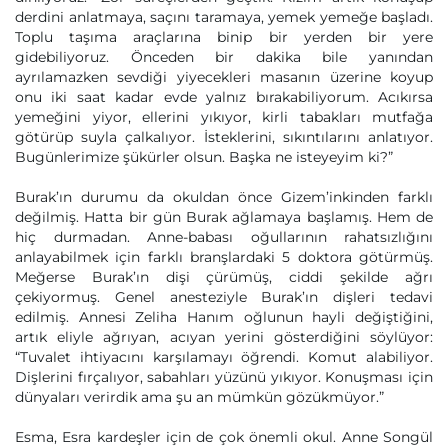
derdini anlatmaya, saçını taramaya, yemek yemeğe başladı.
Toplu taşıma araçlarına binip bir yerden bir yere
gidebiliyoruz. Önceden bir dakika bile yanından
ayrılamazken sevdiği yiyecekleri masanın üzerine koyup
onu iki saat kadar evde yalnız bırakabiliyorum. Acıkırsa
yemeğini yiyor, ellerini yıkıyor, kirli tabakları mutfağa
götürüp suyla çalkalıyor. İsteklerini, sıkıntılarını anlatıyor.
Bugünlerimize şükürler olsun. Başka ne isteyeyim ki?”
Burak’ın durumu da okuldan önce Gizem’inkinden farklı
değilmiş. Hatta bir gün Burak ağlamaya başlamış. Hem de
hiç durmadan. Anne-babası oğullarının rahatsızlığını
anlayabilmek için farklı branşlardaki 5 doktora götürmüş.
Meğerse Burak’ın dişi çürümüş, ciddi şekilde ağrı
çekiyormuş. Genel anesteziyle Burak’ın dişleri tedavi
edilmiş. Annesi Zeliha Hanım oğlunun hayli değiştiğini,
artık eliyle ağrıyan, acıyan yerini gösterdiğini söylüyor:
“Tuvalet ihtiyacını karşılamayı öğrendi. Komut alabiliyor.
Dişlerini fırçalıyor, sabahları yüzünü yıkıyor. Konuşması için
dünyaları verirdik ama şu an mümkün gözükmüyor.”
Esma, Esra kardeşler için de çok önemli okul. Anne Songül