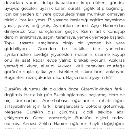
duvarlara vuran, dolap kapaklarını kırıp döken; gündüz
uyuyup geceleri uyanık kalan; sürekli çığlık atıp bağırdığı
için bir yerden bir yere götürülebilmesi mümkün olmayan
biricik, ‘zor kızı’ymış. 13 yaşında başladığı eğitim sayesinde
yavaş yavaş değişmiş. Ayrıntıları annesi Ayşe Hanım’dan
dinliyoruz: “Zor süreçlerden geçtik. Kızım artık konuşup
derdini anlatmaya, saçını taramaya, yemek yemeğe başladı.
Toplu taşıma araçlarına binip bir yerden bir yere
gidebiliyoruz. Önceden bir dakika bile yanından
ayrılamazken sevdiği yiyecekleri masanın üzerine koyup
onu iki saat kadar evde yalnız bırakabiliyorum. Acıkırsa
yemeğini yiyor, ellerini yıkıyor, kirli tabakları mutfağa
götürüp suyla çalkalıyor. İsteklerini, sıkıntılarını anlatıyor.
Bugünlerimize şükürler olsun. Başka ne isteyeyim ki?”
Burak’ın durumu da okuldan önce Gizem’inkinden farklı
değilmiş. Hatta bir gün Burak ağlamaya başlamış. Hem de
hiç durmadan. Anne-babası oğullarının rahatsızlığını
anlayabilmek için farklı branşlardaki 5 doktora götürmüş.
Meğerse Burak’ın dişi çürümüş, ciddi şekilde ağrı
çekiyormuş. Genel anesteziyle Burak’ın dişleri tedavi
edilmiş. Annesi Zeliha Hanım oğlunun hayli değiştiğini,