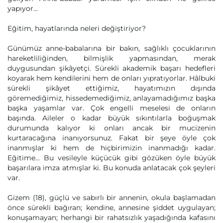
yapıyor…
Eğitim, hayatlarında neleri değiştiriyor?
Günümüz anne-babalarına bir bakın, sağlıklı çocuklarının
hareketliliğinden, bilmişlik yapmasından, merak
duygusundan şikâyetçi. Sürekli akademik başarı hedefleri
koyarak hem kendilerini hem de onları yıpratıyorlar. Hâlbuki
sürekli şikâyet ettiğimiz, hayatımızın dışında
göremediğimiz, hissedemediğimiz, anlayamadığımız başka
başka yaşamlar var. Çok engelli meselesi de onların
başında. Aileler o kadar büyük sıkıntılarla boğuşmak
durumunda kalıyor ki onları ancak bir mucizenin
kurtaracağına inanıyorsunuz. Fakat bir şeye öyle çok
inanmışlar ki hem de hiçbirimizin inanmadığı kadar.
Eğitime... Bu vesileyle küçücük gibi gözüken öyle büyük
başarılara imza atmışlar ki. Bu konuda anlatacak çok şeyleri
var.
Gizem (18), güçlü ve sabırlı bir annenin, okula başlamadan
önce sürekli bağıran; kendine, annesine şiddet uygulayan;
konuşamayan; herhangi bir rahatsızlık yaşadığında kafasını