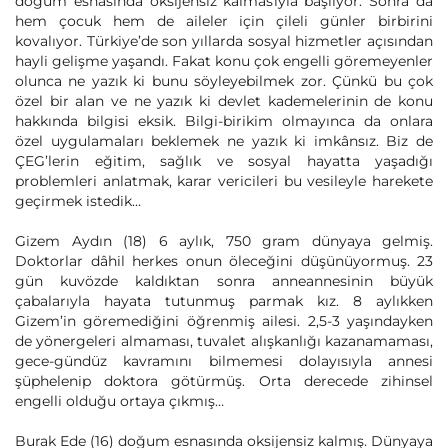
doğum esnasında oksijensiz kalmasıyla başlıyor. Sonra da
hem çocuk hem de aileler için çileli günler birbirini
kovalıyor. Türkiye’de son yıllarda sosyal hizmetler açısından
hayli gelişme yaşandı. Fakat konu çok engelli göremeyenler
olunca ne yazık ki bunu söyleyebilmek zor. Çünkü bu çok
özel bir alan ve ne yazık ki devlet kademelerinin de konu
hakkında bilgisi eksik. Bilgi-birikim olmayınca da onlara
özel uygulamaları beklemek ne yazık ki imkânsız. Biz de
ÇEG’lerin eğitim, sağlık ve sosyal hayatta yaşadığı
problemleri anlatmak, karar vericileri bu vesileyle harekete
geçirmek istedik…
Gizem Aydın (18) 6 aylık, 750 gram dünyaya gelmiş.
Doktorlar dâhil herkes onun öleceğini düşünüyormuş. 23
gün kuvözde kaldıktan sonra anneannesinin büyük
çabalarıyla hayata tutunmuş parmak kız. 8 aylıkken
Gizem’in göremediğini öğrenmiş ailesi. 2,5-3 yaşındayken
de yönergeleri almaması, tuvalet alışkanlığı kazanamaması,
gece-gündüz kavramını bilmemesi dolayısıyla annesi
şüphelenip doktora götürmüş. Orta derecede zihinsel
engelli olduğu ortaya çıkmış…
Burak Ede (16) doğum esnasında oksijensiz kalmış. Dünyaya