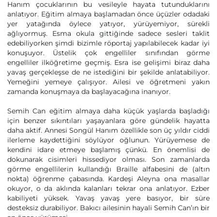
Hanım çocuklarının bu vesileyle hayata tutunduklarını
anlatıyor. Eğitim almaya başlamadan önce üçüzler odadaki
yer yatağında öylece yatıyor, yürüyemiyor, sürekli
ağlıyormuş. Esma okula gittiğinde sadece sesleri taklit
edebiliyorken şimdi bizimle röportaj yapılabilecek kadar iyi
konuşuyor. Üstelik çok engelliler sınıfından görme
engelliler ilköğretime geçmiş. Esra ise gelişimi biraz daha
yavaş gerçekleşse de ne istediğini bir şekilde anlatabiliyor.
Yemeğini yemeye çalışıyor. Ailesi ve öğretmeni yakın
zamanda konuşmaya da başlayacağına inanıyor.
Semih Can eğitim almaya daha küçük yaşlarda başladığı
için benzer sıkıntıları yaşayanlara göre gündelik hayatta
daha aktif. Annesi Songül Hanım özellikle son üç yıldır ciddi
ilerleme kaydettiğini söylüyor oğlunun. Yürüyemese de
kendini idare etmeye başlamış çünkü. En önemlisi de
dokunarak cisimleri hissediyor olması. Son zamanlarda
görme engellilerin kullandığı Braille alfabesini de (altın
nokta) öğrenme çabasında. Kardeşi Aleyna ona masallar
okuyor, o da aklında kalanları tekrar ona anlatıyor. Ezber
kabiliyeti yüksek. Yavaş yavaş yere basıyor, bir süre
desteksiz durabiliyor. Bakıcı ailesinin hayali Semih Can’ın bir