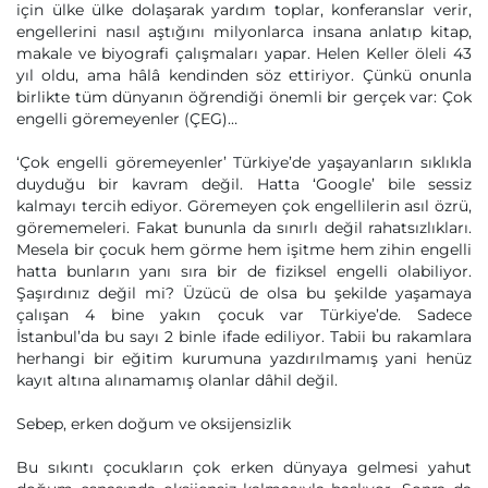
için ülke ülke dolaşarak yardım toplar, konferanslar verir,
engellerini nasıl aştığını milyonlarca insana anlatıp kitap,
makale ve biyografi çalışmaları yapar. Helen Keller öleli 43
yıl oldu, ama hâlâ kendinden söz ettiriyor. Çünkü onunla
birlikte tüm dünyanın öğrendiği önemli bir gerçek var: Çok
engelli göremeyenler (ÇEG)…
‘Çok engelli göremeyenler’ Türkiye’de yaşayanların sıklıkla
duyduğu bir kavram değil. Hatta ‘Google’ bile sessiz
kalmayı tercih ediyor. Göremeyen çok engellilerin asıl özrü,
görememeleri. Fakat bununla da sınırlı değil rahatsızlıkları.
Mesela bir çocuk hem görme hem işitme hem zihin engelli
hatta bunların yanı sıra bir de fiziksel engelli olabiliyor.
Şaşırdınız değil mi? Üzücü de olsa bu şekilde yaşamaya
çalışan 4 bine yakın çocuk var Türkiye’de. Sadece
İstanbul’da bu sayı 2 binle ifade ediliyor. Tabii bu rakamlara
herhangi bir eğitim kurumuna yazdırılmamış yani henüz
kayıt altına alınamamış olanlar dâhil değil.
Sebep, erken doğum ve oksijensizlik
Bu sıkıntı çocukların çok erken dünyaya gelmesi yahut