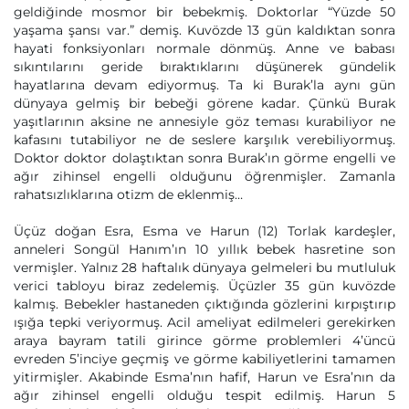
geldiğinde mosmor bir bebekmiş. Doktorlar “Yüzde 50
yaşama şansı var.” demiş. Kuvözde 13 gün kaldıktan sonra
hayati fonksiyonları normale dönmüş. Anne ve babası
sıkıntılarını geride bıraktıklarını düşünerek gündelik
hayatlarına devam ediyormuş. Ta ki Burak’la aynı gün
dünyaya gelmiş bir bebeği görene kadar. Çünkü Burak
yaşıtlarının aksine ne annesiyle göz teması kurabiliyor ne
kafasını tutabiliyor ne de seslere karşılık verebiliyormuş.
Doktor doktor dolaştıktan sonra Burak’ın görme engelli ve
ağır zihinsel engelli olduğunu öğrenmişler. Zamanla
rahatsızlıklarına otizm de eklenmiş…
Üçüz doğan Esra, Esma ve Harun (12) Torlak kardeşler,
anneleri Songül Hanım’ın 10 yıllık bebek hasretine son
vermişler. Yalnız 28 haftalık dünyaya gelmeleri bu mutluluk
verici tabloyu biraz zedelemiş. Üçüzler 35 gün kuvözde
kalmış. Bebekler hastaneden çıktığında gözlerini kırpıştırıp
ışığa tepki veriyormuş. Acil ameliyat edilmeleri gerekirken
araya bayram tatili girince görme problemleri 4’üncü
evreden 5’inciye geçmiş ve görme kabiliyetlerini tamamen
yitirmişler. Akabinde Esma’nın hafif, Harun ve Esra’nın da
ağır zihinsel engelli olduğu tespit edilmiş. Harun 5