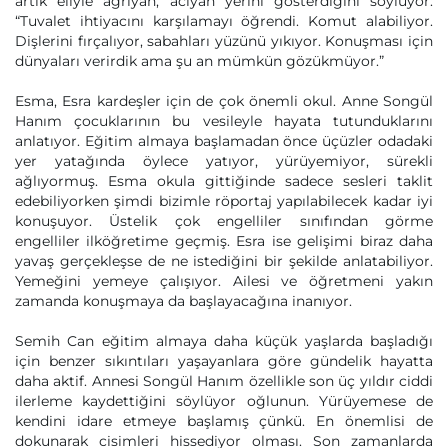
artık eliyle ağrıyan, acıyan yerini gösterdiğini söylüyor:
“Tuvalet ihtiyacını karşılamayı öğrendi. Komut alabiliyor.
Dişlerini fırçalıyor, sabahları yüzünü yıkıyor. Konuşması için
dünyaları verirdik ama şu an mümkün gözükmüyor.”
Esma, Esra kardeşler için de çok önemli okul. Anne Songül
Hanım çocuklarının bu vesileyle hayata tutunduklarını
anlatıyor. Eğitim almaya başlamadan önce üçüzler odadaki
yer yatağında öylece yatıyor, yürüyemiyor, sürekli
ağlıyormuş. Esma okula gittiğinde sadece sesleri taklit
edebiliyorken şimdi bizimle röportaj yapılabilecek kadar iyi
konuşuyor. Üstelik çok engelliler sınıfından görme
engelliler ilköğretime geçmiş. Esra ise gelişimi biraz daha
yavaş gerçekleşse de ne istediğini bir şekilde anlatabiliyor.
Yemeğini yemeye çalışıyor. Ailesi ve öğretmeni yakın
zamanda konuşmaya da başlayacağına inanıyor.
Semih Can eğitim almaya daha küçük yaşlarda başladığı
için benzer sıkıntıları yaşayanlara göre gündelik hayatta
daha aktif. Annesi Songül Hanım özellikle son üç yıldır ciddi
ilerleme kaydettiğini söylüyor oğlunun. Yürüyemese de
kendini idare etmeye başlamış çünkü. En önemlisi de
dokunarak cisimleri hissediyor olması. Son zamanlarda