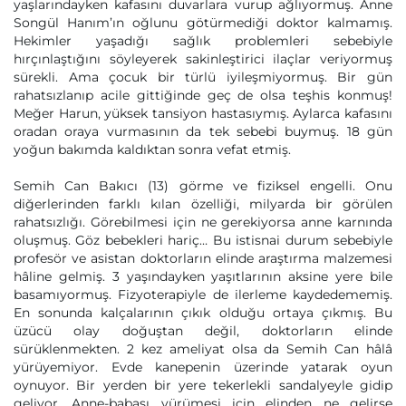
yaşlarındayken kafasını duvarlara vurup ağlıyormuş. Anne
Songül Hanım’ın oğlunu götürmediği doktor kalmamış.
Hekimler yaşadığı sağlık problemleri sebebiyle
hırçınlaştığını söyleyerek sakinleştirici ilaçlar veriyormuş
sürekli. Ama çocuk bir türlü iyileşmiyormuş. Bir gün
rahatsızlanıp acile gittiğinde geç de olsa teşhis konmuş!
Meğer Harun, yüksek tansiyon hastasıymış. Aylarca kafasını
oradan oraya vurmasının da tek sebebi buymuş. 18 gün
yoğun bakımda kaldıktan sonra vefat etmiş.
Semih Can Bakıcı (13) görme ve fiziksel engelli. Onu
diğerlerinden farklı kılan özelliği, milyarda bir görülen
rahatsızlığı. Görebilmesi için ne gerekiyorsa anne karnında
oluşmuş. Göz bebekleri hariç… Bu istisnai durum sebebiyle
profesör ve asistan doktorların elinde araştırma malzemesi
hâline gelmiş. 3 yaşındayken yaşıtlarının aksine yere bile
basamıyormuş. Fizyoterapiyle de ilerleme kaydedememiş.
En sonunda kalçalarının çıkık olduğu ortaya çıkmış. Bu
üzücü olay doğuştan değil, doktorların elinde
sürüklenmekten. 2 kez ameliyat olsa da Semih Can hâlâ
yürüyemiyor. Evde kanepenin üzerinde yatarak oyun
oynuyor. Bir yerden bir yere tekerlekli sandalyeyle gidip
geliyor. Anne-babası yürümesi için elinden ne gelirse