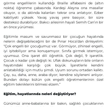
görme engellilerin kullandığı Braille alfabesini de (altın
nokta) öğrenme çabasında. Kardeşi Aleyna ona masallar
okuyor, o da aklında kalanları tekrar ona anlatıyor. Ezber
kabiliyeti yüksek. Yavaş yavaş yere basıyor, bir süre
desteksiz durabiliyor. Bakıcı ailesinin hayali Semih Can’ın bir
an önce yürümesi.
Eğitimle masum ve savunmasız bir çocuğun hayatında
nelerin değişebileceğini bir de Pınar Hoca’dan dinleyelim:
“Çok engelli bir çocuğumuz var. Görmüyor, zihinsel engelli,
iyi işitebiliyor ama konuşamıyor. Sınıfa girmek istemiyor,
uyumsuz. Ona işaret dili öğrettik. Çok değil, 9 işaretlik.
Çocuk o kadar çok değişti ki. Ufak dokunuşların bile onların
hayatındaki karşılığı çok büyük. İşaretlerle kendini
anlatabildiği için mutlu şimdi. Uyum sorunu ortadan kalktı.
Çay, su, daha, anne, araba diyor; kendine söyleneni anlıyor.
Bundan dolayı bütün çok engelli öğretmenlerinin özel
eğitim tekniklerini bilmesi elzem.”
Eğitim, hayatlarında neleri değiştiriyor?
Günümüz anne-babalarına bir bakın, sağlıklı çocuklarının