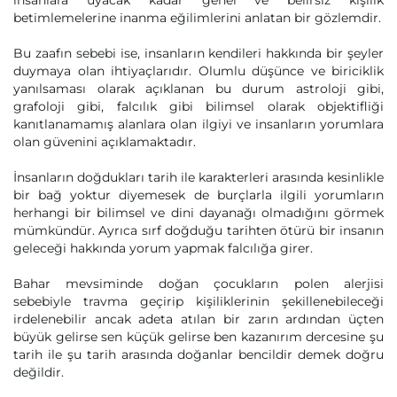
insanlara uyacak kadar genel ve belirsiz kişilik
betimlemelerine inanma eğilimlerini anlatan bir gözlemdir.
Bu zaafın sebebi ise, insanların kendileri hakkında bir şeyler
duymaya olan ihtiyaçlarıdır. Olumlu düşünce ve biriciklik
yanılsaması olarak açıklanan bu durum astroloji gibi,
grafoloji gibi, falcılık gibi bilimsel olarak objektifliği
kanıtlanamamış alanlara olan ilgiyi ve insanların yorumlara
olan güvenini açıklamaktadır.
İnsanların doğdukları tarih ile karakterleri arasında kesinlikle
bir bağ yoktur diyemesek de burçlarla ilgili yorumların
herhangi bir bilimsel ve dini dayanağı olmadığını görmek
mümkündür. Ayrıca sırf doğduğu tarihten ötürü bir insanın
geleceği hakkında yorum yapmak falcılığa girer.
Bahar mevsiminde doğan çocukların polen alerjisi
sebebiyle travma geçirip kişiliklerinin şekillenebileceği
irdelenebilir ancak adeta atılan bir zarın ardından üçten
büyük gelirse sen küçük gelirse ben kazanırım dercesine şu
tarih ile şu tarih arasında doğanlar bencildir demek doğru
değildir.