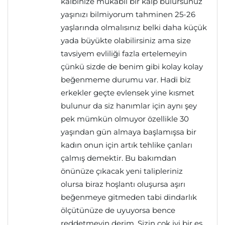
kalbinize mukabil bir kalp bulursunuz
yaşınızı bilmiyorum tahminen 25-26
yaşlarında olmalısınız belki daha küçük
yada büyükte olabilirsiniz ama size
tavsiyem evliliği fazla ertelemeyin
çünkü sizde de benim gibi kolay kolay
beğenmeme durumu var. Hadi biz
erkekler geçte evlensek yine kısmet
bulunur da siz hanımlar için aynı şey
pek mümkün olmuyor özellikle 30
yaşından gün almaya başlamışsa bir
kadın onun için artık tehlike çanları
çalmış demektir. Bu bakımdan
önünüze çıkacak yeni talipleriniz
olursa biraz hoşlantı oluşursa aşırı
beğenmeye gitmeden tabi dindarlık
ölçütünüze de uyuyorsa bence
reddetmeyin derim. Sizin çok iyi bir eş