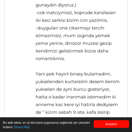
gunaydin diyoruz.)
-cok inatciymisiz, koprude karsilasan
iki keci sarkisi bizim icin yazilmis..
-duygulari one cikarmayi tercih
etmezmisiz, mum isiginda yemek
yeme yerine, dinozor muzesi gezip
kendimizi gelistirmek bizce daha
romantikmis.
Yani pek hayirli birsey bulamadim,
yukselenden kurtaralim desem benim
yukselen de ayni burcu gosteriyor,
hatta o kadar inanmak istemedim ki
anneme kac kere iyi hatirla dediysem
de “ kizim sabah 9 iste, kafa sisirip
durma”dedi..
Bu web sitesi, en iyi deneyimi yaşamanızı sağlamak için çerezleri
Anladım!
kullanır.
Detaylı Bilgi
neyseki esimin yukseleni farkli, bir de