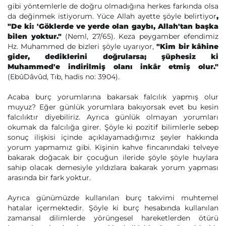
gibi yöntemlerle de doğru olmadığına herkes farkında olsa
da değinmek istiyorum. Yüce Allah ayette şöyle belirtiyor
,
"De ki: 'Göklerde ve yerde olan gaybı, Allah'tan başka
bilen yoktur."
(Neml, 27/65). Keza peygamber efendimiz
Hz. Muhammed de bizleri şöyle uyarıyor,
"Kim bir kâhine
gider, dediklerini doğrularsa; şüphesiz ki
Muhammed'e indirilmiş olanı inkâr etmiş olur."
(EbûDâvûd, Tıb, hadis no: 3904).
Acaba burç yorumlarına bakarsak falcılık yapmış olur
muyuz? Eğer günlük yorumlara bakıyorsak evet bu kesin
falcılıktır diyebiliriz. Ayrıca günlük olmayan yorumları
okumak da falcılığa girer. Şöyle ki pozitif bilimlerle sebep
sonuç ilişkisi içinde açıklayamadığımız şeyler hakkında
yorum yapmamız gibi. Kişinin kahve fincanındaki telveye
bakarak doğacak bir çocuğun ileride şöyle şöyle huylara
sahip olacak demesiyle yıldızlara bakarak yorum yapması
arasında bir fark yoktur.
Ayrıca günümüzde kullanılan burç takvimi muhtemel
hatalar içermektedir. Şöyle ki burç hesabında kullanılan
zamansal dilimlerde yörüngesel hareketlerden ötürü