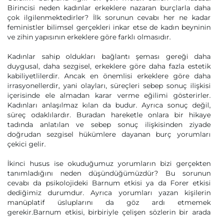
Birincisi neden kadınlar erkeklere nazaran burçlarla daha
çok ilgilenmektedirler? İlk sorunun cevabı her ne kadar
feministler bilimsel gerçekleri inkar etse de kadın beyninin
ve zihin yapısının erkeklere göre farklı olmasıdır.
Kadınlar sahip oldukları bağlantı şeması gereği daha
duygusal, daha sezgisel, erkeklere göre daha fazla estetik
kabiliyetlilerdir. Ancak en önemlisi erkeklere göre daha
irrasyonellerdir, yani olayları, süreçleri sebep sonuç ilişkisi
içerisinde ele almadan karar verme eğilimi gösterirler.
Kadınları anlaşılmaz kılan da budur. Ayrıca sonuç değil,
süreç odaklılardır. Buradan hareketle onlara bir hikaye
tadında anlatılan ve sebep sonuç ilişkisinden ziyade
doğrudan sezgisel hükümlere dayanan burç yorumları
çekici gelir.
İkinci husus ise okuduğumuz yorumların bizi gerçekten
tanımladığını neden düşündüğümüzdür? Bu sorunun
cevabı da psikolojideki Barnum etkisi ya da Forer etkisi
dediğimiz durumdur. Ayrıca yorumları yazan kişilerin
manüplatif üsluplarını da göz ardı etmemek
gerekir.Barnum etkisi, birbiriyle çelişen sözlerin bir arada