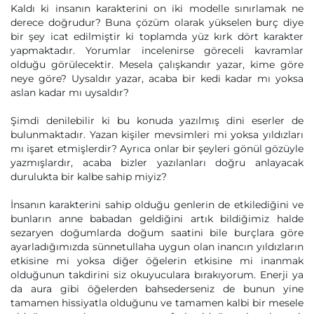
Kaldı ki insanın karakterini on iki modelle sınırlamak ne
derece doğrudur? Buna çözüm olarak yükselen burç diye
bir şey icat edilmiştir ki toplamda yüz kırk dört karakter
yapmaktadır. Yorumlar incelenirse göreceli kavramlar
olduğu görülecektir. Mesela çalışkandır yazar, kime göre
neye göre? Uysaldır yazar, acaba bir kedi kadar mı yoksa
aslan kadar mı uysaldır?
Şimdi denilebilir ki bu konuda yazılmış dini eserler de
bulunmaktadır. Yazan kişiler mevsimleri mi yoksa yıldızları
mı işaret etmişlerdir? Ayrıca onlar bir şeyleri gönül gözüyle
yazmışlardır, acaba bizler yazılanları doğru anlayacak
durulukta bir kalbe sahip miyiz?
İnsanın karakterini sahip olduğu genlerin de etkilediğini ve
bunların anne babadan geldiğini artık bildiğimiz halde
sezaryen doğumlarda doğum saatini bile burçlara göre
ayarladığımızda sünnetullaha uygun olan inancın yıldızların
etkisine mi yoksa diğer öğelerin etkisine mi inanmak
olduğunun takdirini siz okuyuculara bırakıyorum. Enerji ya
da aura gibi öğelerden bahsederseniz de bunun yine
tamamen hissiyatla olduğunu ve tamamen kalbi bir mesele