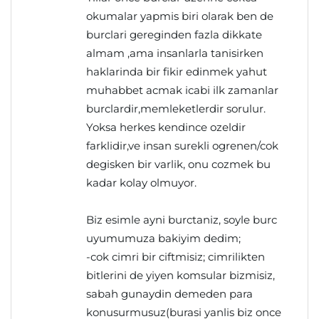
okumalar yapmis biri olarak ben de
burclari gereginden fazla dikkate
almam ,ama insanlarla tanisirken
haklarinda bir fikir edinmek yahut
muhabbet acmak icabi ilk zamanlar
burclardir,memleketlerdir sorulur.
Yoksa herkes kendince ozeldir
farklidir,ve insan surekli ogrenen/cok
degisken bir varlik, onu cozmek bu
kadar kolay olmuyor.
Biz esimle ayni burctaniz, soyle burc
uyumumuza bakiyim dedim;
-cok cimri bir ciftmisiz; cimrilikten
bitlerini de yiyen komsular bizmisiz,
sabah gunaydin demeden para
konusurmusuz(burasi yanlis biz once