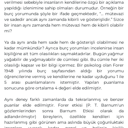
verilmesi sebebiyle insanların kendilerine özgü bir açıklama
yapıldığı izlenimine sahip olmaları durumudur. Örneğin bir
burç yorumunda şöyle bir ifade geçmektedir, “… mütevazi
ve sadedir ancak aynı zamanda kibirli ve gösterişlidir.” Sizce
bir insan aynı zamanda hem mütevazi hem de kibirli olabilir
mi?
Ya da aynı anda hem sade hem de gösterişli olabilmesi ne
kadar mümkündür? Ayrıca burç yorumları incelenirse insan
kişiliğine ait tüm olasılıkları saymaktadırlar. Bugün yağmur
yağabilir de yağmayabilir de cümlesi gibi. Bu cümle her iki
olasılığı kapsar ve bir bilgi içermez. Bir psikolog olan Forer
1948 yılında burç sayfasından aldığı bir yorumu
öğrencilerine vermiş ve kendilerine ne kadar uyduğunu 1 ile
5 arası puanlamalarını istemiştir. Yapılan puanlama
sonucuna göre ortalama 4 değeri elde edilmiştir.
Aynı deney farklı zamanlarda da tekrarlanmış ve benzer
puanlar elde edilmiştir. Forer etkisi (P. T. Barnum'un
gözlemlerinden sonra Barnum Etkisi olarak da
adlandırılmıştır) bireylerin, özellikle kendileri için
hazırlanmış gibi görünen ama aslında büyük çoğunluktaki