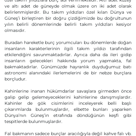
özel takım yıldızlara burç adı verilmektedir. Altı adet kuzey
ve altı adet de güneyde olmak üzere on iki adet olarak
belirlenmişlerdir. Bu takım yıldızları özel kılan Dünya ve
Güneş’i birleştiren bir doğru çizdiğimizde bu doğrultunun
yılın belirli dönemlerinde belirli takım yıldızları kesiyor
olmasıdır.
Buradan hareketle burç yorumcuları bu dönemlerde doğan
insanların karakterlerinin ilgili takım yıldızı tarafından
etkilendiğini savunmaktadırlar. Ayrıca daha da ileri gidip
insanların gelecekleri hakkında yorum yapmakta, fal
bakmaktadırlar. Günümüzde hayranlık duyduğumuz batı
astronomi alanındaki ilerlemelerini de bir nebze burçlara
borçludur.
Kahinlerine inanan hükümdarlar savaşlara girmeden önce
galip gelip gelemeyeceklerini kahinlerine danışmışlardır.
Kahinler de gök cisimlerini inceleyerek belli başlı
çıkarımlarda bulunmuşlardır, elbette bunları yaparken
Dünya’nın Güneş’in etrafında döndüğünün keşfi gibi
tespitlerde bulunmuşlardır.
Fal bakmanın sadece burçlar aracılığıyla değil kahve falı vb.