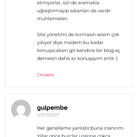
etmiyorlar, sizi de aramakla
uğraştırmayıp satanları da vardır
muhtemelen.
Site yönetimi de kızmasın sesim çok
çıkıyor diye madem bu kadar
konuşacaksın git kendine bir blog aç
demesin daha az konuşayım artık :)
Cevapla
gulpembe
07/07/2017
Her genelleme yanlistir;buna inanirim.
Yillar once burclar uzerine cokca