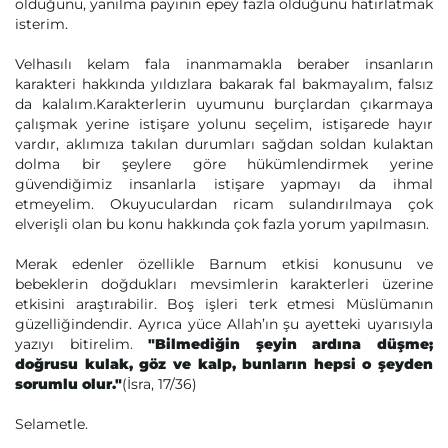
olduğunu, yanılma payının epey fazla olduğunu hatırlatmak
isterim.
Velhasılı kelam fala inanmamakla beraber insanların
karakteri hakkında yıldızlara bakarak fal bakmayalım, falsız
da kalalım.Karakterlerin uyumunu burçlardan çıkarmaya
çalışmak yerine istişare yolunu seçelim, istişarede hayır
vardır, aklımıza takılan durumları sağdan soldan kulaktan
dolma bir şeylere göre hükümlendirmek yerine
güvendiğimiz insanlarla istişare yapmayı da ihmal
etmeyelim. Okuyuculardan ricam sulandırılmaya çok
elverişli olan bu konu hakkında çok fazla yorum yapılmasın.
Merak edenler özellikle Barnum etkisi konusunu ve
bebeklerin doğdukları mevsimlerin karakterleri üzerine
etkisini araştırabilir. Boş işleri terk etmesi Müslümanın
güzelliğindendir. Ayrıca yüce Allah’ın şu ayetteki uyarısıyla
yazıyı bitirelim.
"Bilmediğin şeyin ardına düşme;
doğrusu kulak, göz ve kalp, bunların hepsi o şeyden
sorumlu olur."
(İsra, 17/36)
Selametle.