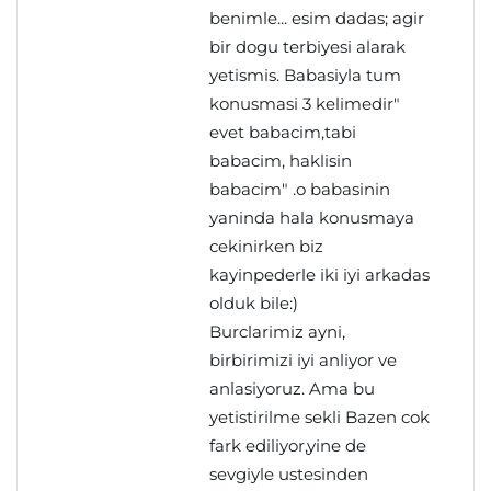
benimle... esim dadas; agir
bir dogu terbiyesi alarak
yetismis. Babasiyla tum
konusmasi 3 kelimedir"
evet babacim,tabi
babacim, haklisin
babacim" .o babasinin
yaninda hala konusmaya
cekinirken biz
kayinpederle iki iyi arkadas
olduk bile:)
Burclarimiz ayni,
birbirimizi iyi anliyor ve
anlasiyoruz. Ama bu
yetistirilme sekli Bazen cok
fark ediliyor,yine de
sevgiyle ustesinden