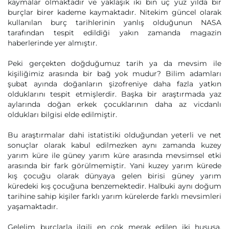
kaymalar olmaktadır ve yaklaşık iki bin üç yüz yılda bir
burçlar birer kademe kaymaktadır. Nitekim güncel olarak
kullanılan burç tarihlerinin yanlış olduğunun NASA
tarafından tespit edildiği yakın zamanda magazin
haberlerinde yer almıştır.
Peki gerçekten doğduğumuz tarih ya da mevsim ile
kişiliğimiz arasında bir bağ yok mudur? Bilim adamları
şubat ayında doğanların şizofreniye daha fazla yatkın
olduklarını tespit etmişlerdir. Başka bir araştırmada yaz
aylarında doğan erkek çocuklarının daha az vicdanlı
oldukları bilgisi elde edilmiştir.
Bu araştırmalar dahi istatistiki olduğundan yeterli ve net
sonuçlar olarak kabul edilmezken aynı zamanda kuzey
yarım küre ile güney yarım küre arasında mevsimsel etki
arasında bir fark görülmemiştir. Yani kuzey yarım kürede
kış çocuğu olarak dünyaya gelen birisi güney yarım
küredeki kış çocuğuna benzemektedir. Halbuki aynı doğum
tarihine sahip kişiler farklı yarım kürelerde farklı mevsimleri
yaşamaktadır.
Gelelim burçlarla ilgili en çok merak edilen iki hususa.