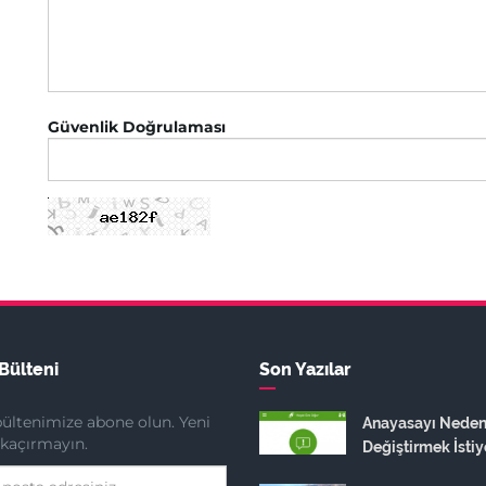
Güvenlik Doğrulaması
Bülteni
Son Yazılar
ültenimize abone olun. Yeni
Anayasayı Nede
ı kaçırmayın.
Değiştirmek İstiy