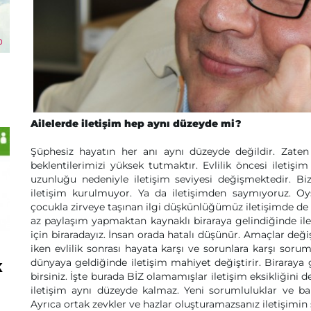
Ailelerde iletişim hep aynı düzeyde mi?
Şüphesiz hayatın her anı aynı düzeyde değildir. Zate
beklentilerimizi yüksek tutmaktır. Evlilik öncesi iletişim
uzunluğu nedeniyle iletişim seviyesi değişmektedir. 
iletişim kurulmuyor. Ya da iletişimden saymıyoruz. Oys
çocukla zirveye taşınan ilgi düşkünlüğümüz iletişimde de 
az paylaşım yapmaktan kaynaklı biraraya gelindiğinde ilet
için biraradayız. İnsan orada hatalı düşünür. Amaçlar deği
iken evlilik sonrası hayata karşı ve sorunlara karşı sor
k
dünyaya geldiğinde iletişim mahiyet değiştirir. Biraraya
birsiniz. İşte burada BİZ olamamışlar iletişim eksikliğini d
iletişim aynı düzeyde kalmaz. Yeni sorumluluklar ve ba
Ayrıca ortak zevkler ve hazlar oluşturamazsanız iletişimin