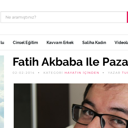
ulu
Cinsel Eğitim
Kavvam Erkek
Saliha Kadın
Videol
Fatih Akbaba Ile Paza
02-02-2014
KATEGORİ
HAYATIN İÇINDEN
YAZAR
TU