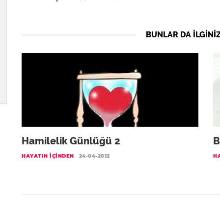
BUNLAR DA ILGINIZ
Hamilelik Günlüğü 2
B
HAYATIN İÇINDEN
24-04-2012
H