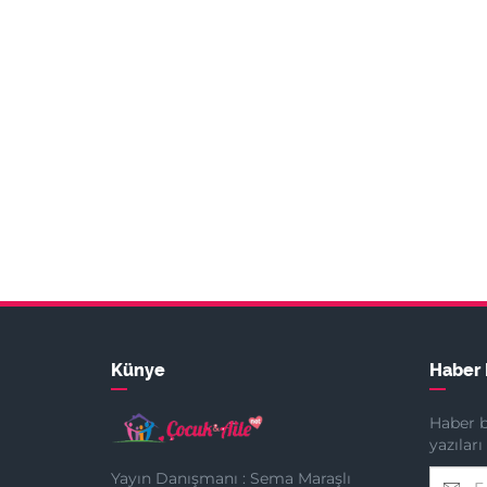
Künye
Haber 
Haber b
yazılar
Yayın Danışmanı : Sema Maraşlı