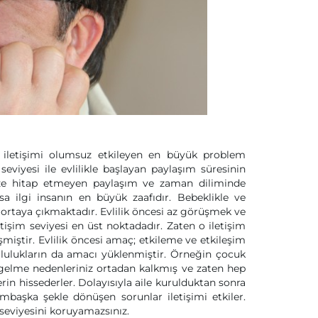
n iletişimi olumsuz etkileyen en büyük problem
 seviyesi ile evlilikle başlayan paylaşım süresinin
Bize hitap etmeyen paylaşım ve zaman diliminde
a ilgi insanın en büyük zaafıdır. Bebeklikle ve
ortaya çıkmaktadır. Evlilik öncesi az görüşmek ve
işim seviyesi en üst noktadadır. Zaten o iletişim
şmiştir. Evlilik öncesi amaç; etkileme ve etkileşim
umlulukların da amacı yüklenmiştir. Örneğin çocuk
 gelme nedenleriniz ortadan kalkmış ve zaten hep
erin hissederler. Dolayısıyla aile kurulduktan sonra
mbaşka şekle dönüşen sorunlar iletişimi etkiler.
 seviyesini koruyamazsınız.