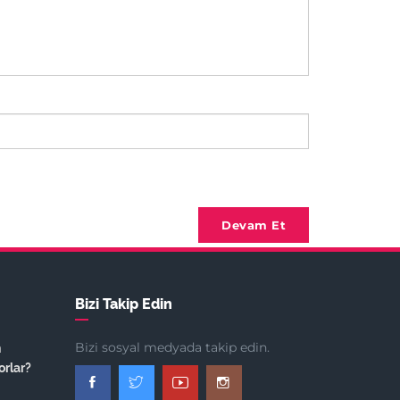
Devam Et
Bizi Takip Edin
Bizi sosyal medyada takip edin.
n
orlar?