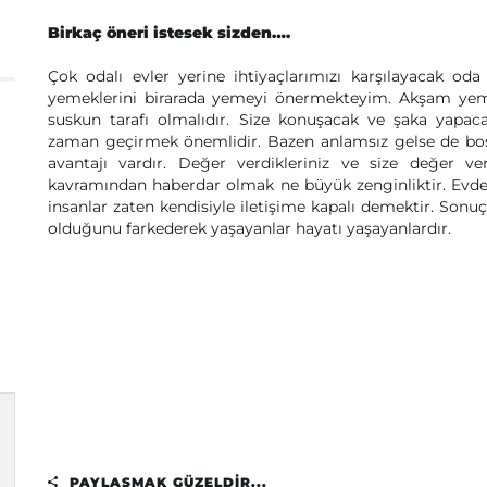
Birkaç öneri istesek sizden….
Çok odalı evler yerine ihtiyaçlarımızı karşılayacak oda
yemeklerini birarada yemeyi önermekteyim. Akşam yeme
suskun tarafı olmalıdır. Size konuşacak ve şaka yapac
zaman geçirmek önemlidir. Bazen anlamsız gelse de boş
avantajı vardır. Değer verdikleriniz ve size değer ve
kavramından haberdar olmak ne büyük zenginliktir. Evde
insanlar zaten kendisiyle iletişime kapalı demektir. Sonuç
olduğunu farkederek yaşayanlar hayatı yaşayanlardır.
PAYLAŞMAK GÜZELDIR...