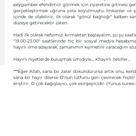
peygamber efendimizi görmek için ziyaretine gitmesi ge
gerçekleştirmek uğruna yola koyulmuştu. İmkanlar ve şa
içinde de olabiliriz, ilk olarak "gönül bağlılığı" kalben
düzeye getirecektir zaten.
Hadi ilk olarak nefsimizi kırmaktan başlayalım, şu şu saatl
"19.00-23.00" saatlerinde hiç bir sosyal medya hesabım
hayırlı ilme adayarak, zamanımın kıymetini varacağım sö
Hayırlı niyetlerde buluşmak ümidiyle... Khayırlı nesiller...
***Eğer Allah, sana bir zarar dokundurursa artık onu, kend
sana bir hayır dilerse O'nun lütfunu geri çevirecek hiçbir
eriştirir. O çok bağışlayıcı, çok esirgeyicidir. (Yunus suresi