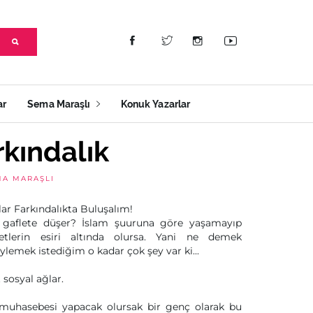
ar
Sema Maraşlı
Konuk Yazarlar
rkındalık
MA MARAŞLI
lar Farkındalıkta Buluşalım!
e gaflete düşer? İslam şuuruna göre yaşamayıp
etlerin esiri altında olursa. Yani ne demek
ylemek istediğim o kadar çok şey var ki...
 sosyal ağlar.
 muhasebesi yapacak olursak bir genç olarak bu