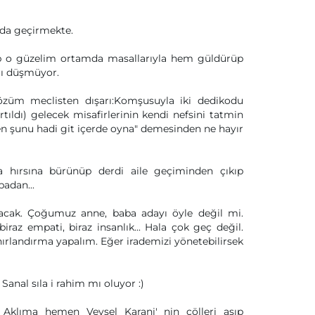
ada geçirmekte.
ıp o güzelim ortamda masallarıyla hem güldürüp
rı düşmüyor.
 Sözüm meclisten dışarı:Komşusuyla iki dedikodu
ıldı) gelecek misafirlerinin kendi nefsini tatmin
n şunu hadi git içerde oyna" demesinden ne hayır
nya hırsına bürünüp derdi aile geçiminden çıkıp
adan...
acak. Çoğumuz anne, baba adayı öyle değil mi.
iraz empati, biraz insanlık... Hala çok geç değil.
andırma yapalım. Eğer irademizi yönetebilirsek
anal sıla i rahim mı oluyor :)
. Aklıma hemen Veysel Karani' nin çölleri aşıp