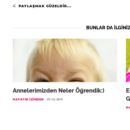
PAYLAŞMAK GÜZELDIR...
BUNLAR DA ILGINIZ
Annelerimizden Neler Öğrendik:)
E
G
HAYATIN İÇINDEN
27-12-2011
H