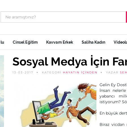
ulu
Cinsel Eğitim
Kavvam Erkek
Saliha Kadın
Videol
Sosyal Medya İçin Fa
13-03-2017
KATEGORİ
HAYATIN İÇINDEN
YAZAR
SE
Gelin Ey Dost
İnsan nelerl
yabancı mill
istiyorum? Sö
En büyük dert
Biraz vicdan