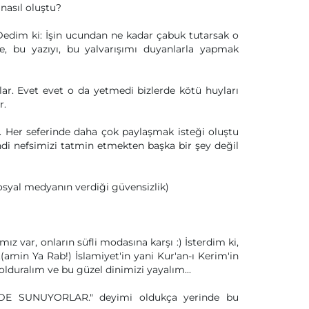
nasıl oluştu?
 Dedim ki: İşin ucundan ne kadar çabuk tutarsak o
, bu yazıyı, bu yalvarışımı duyanlarla yapmak
ar. Evet evet o da yetmedi bizlerde kötü huyları
r.
. Her seferinde daha çok paylaşmak isteği oluştu
di nefsimizi tatmin etmekten başka bir şey değil
(sosyal medyanın verdiği güvensizlik)
z var, onların süfli modasına karşı :) İsterdim ki,
(amin Ya Rab!) İslamiyet'in yani Kur'an-ı Kerim'in
olduralım ve bu güzel dinimizi yayalım...
ASEDE SUNUYORLAR." deyimi oldukça yerinde bu