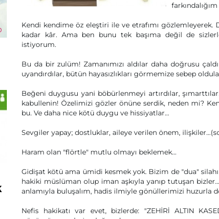
farkındalığım 
Kendi kendime öz eleştiri ile ve etrafımı gözlemleyerek.
kadar kâr. Ama ben bunu tek başıma değil de sizlerle
istiyorum.
Bu da bir zulüm! Zamanımızı aldılar daha doğrusu çaldıl
uyandırdılar, bütün hayasızlıkları görmemize sebep oldula
Beğeni duygusu yani böbürlenmeyi artırdılar, şımarttılar
kabullenin! Özelimizi gözler önüne serdik, neden mi? Ken
bu. Ve daha nice kötü duygu ve hissiyatlar...
Sevgiler yapay; dostluklar, aileye verilen önem, ilişkiler...
Haram olan "flörtle" mutlu olmayı beklemek...
Gidişat kötü ama ümidi kesmek yok. Bizim de "dua" silahımı
hakiki müslüman olup iman aşkıyla yanıp tutuşan bizler...
k
anlamıyla buluşalım, hadis ilmiyle gönüllerimizi huzurla d
Nefis hakikatı var evet, bizlerde: "ZEHİRİ ALTIN K