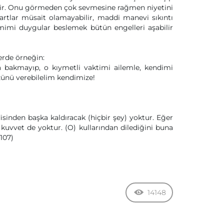
lir. Onu görmeden çok sevmesine rağmen niyetini
rtlar müsait olamayabilir, maddi manevi sıkıntı
 samimi duygular beslemek bütün engelleri aşabilir
erde örneğin:
a bakmayıp, o kıymetli vaktimi ailemle, kendimi
zünü verebilelim kendimize!
isinden başka kaldıracak (hiçbir şey) yoktur. Eğer
 kuvvet de yoktur. (O) kullarından dilediğini buna
-107)
14148