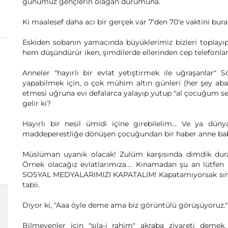
günümüz gençlerin olağan durumuna.
Ki maalesef daha acı bir gerçek var 7'den 70'e vaktini bur
Eskiden sobanın yamacında büyüklerimiz bizleri toplay
hem düşündürür iken, şimdilerde ellerinden cep telefonla
Anneler "hayırlı bir evlat yetiştirmek ile uğraşanlar"
yapabilmek için, o çok mühim altın günleri (her şey abart
etmesi uğruna evi defalarca yalayıp yutup "al çocuğum se
gelir ki?
Hayırlı bir nesil ümidi içine girebilelim... Ve ya dü
maddeperestliğe dönüşen çocuğundan bir haber anne bab
Müslüman uyanık olacak! Zulüm karşısında dimdik dur
Örnek olacağız evlatlarımıza.... Kınamadan şu an lütfen b
SOSYAL MEDYALARIMIZI KAPATALIM! Kapatamıyorsak sınırl
tabii.
Diyor ki, "Aaa öyle deme ama biz görüntülü görüşüyoruz." S
Bilmeyenler için "sıla-i rahim" akraba ziyareti demek