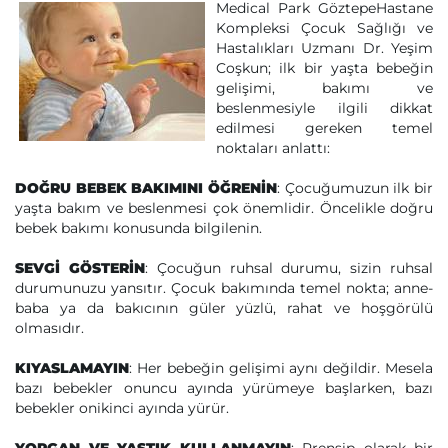
Medical Park GöztepeHastane
Kompleksi Çocuk Sağlığı ve
Hastalıkları Uzmanı Dr. Yeşim
Coşkun; ilk bir yaşta bebeğin
gelişimi, bakımı ve
beslenmesiyle ilgili dikkat
edilmesi gereken temel
noktaları anlattı:
DOĞRU BEBEK BAKIMINI ÖĞRENİN
: Çocuğumuzun ilk bir
yaşta bakım ve beslenmesi çok önemlidir. Öncelikle doğru
bebek bakımı konusunda bilgilenin.
SEVGİ GÖSTERİN
: Çocuğun ruhsal durumu, sizin ruhsal
durumunuzu yansıtır. Çocuk bakımında temel nokta; anne-
baba ya da bakıcının güler yüzlü, rahat ve hoşgörülü
olmasıdır.
KIYASLAMAYIN
: Her bebeğin gelişimi aynı değildir. Mesela
bazı bebekler onuncu ayında yürümeye başlarken, bazı
bebekler onikinci ayında yürür.