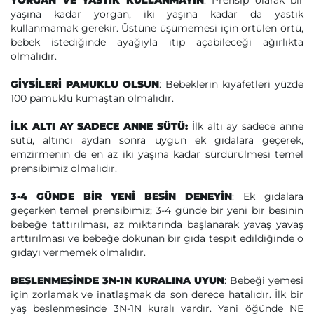
YORGAN VE YASTIK KULLANMAYIN
: Prensip olarak bir
yaşına kadar yorgan, iki yaşına kadar da yastık
kullanmamak gerekir. Üstüne üşümemesi için örtülen örtü,
bebek istediğinde ayağıyla itip açabileceği ağırlıkta
olmalıdır.
GİYSİLERİ PAMUKLU OLSUN
: Bebeklerin kıyafetleri yüzde
100 pamuklu kumaştan olmalıdır.
İLK ALTI AY SADECE ANNE SÜTÜ:
İlk altı ay sadece anne
sütü, altıncı aydan sonra uygun ek gıdalara geçerek,
emzirmenin de en az iki yaşına kadar sürdürülmesi temel
prensibimiz olmalıdır.
3-4 GÜNDE BİR YENİ BESİN DENEYİN
: Ek gıdalara
geçerken temel prensibimiz; 3-4 günde bir yeni bir besinin
bebeğe tattırılması, az miktarında başlanarak yavaş yavaş
arttırılması ve bebeğe dokunan bir gıda tespit edildiğinde o
gıdayı vermemek olmalıdır.
BESLENMESİNDE 3N-1N KURALINA UYUN
: Bebeği yemesi
için zorlamak ve inatlaşmak da son derece hatalıdır. İlk bir
yaş beslenmesinde 3N-1N kuralı vardır. Yani öğünde NE