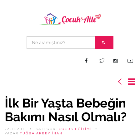
İlk Bir Yaşta Bebeğin
Bakımı Nasıl Olmalı?
22-11-2011
KATEGORİ
ÇOCUK EĞITIMI
YAZAR
TUĞBA AKBEY İNAN