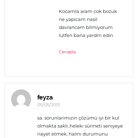
Kocamla aram cok bozuk
ne yapicam nasil
davrancam bilmiyorum
lutfen bana yardm edin
Cevapla
feyza
05/05/2013
sa. sorunlarımızın çözümü iyi bir kul
olmakta saklı..helekı sünneti senıyeye
riayet etmek, halını durumunu