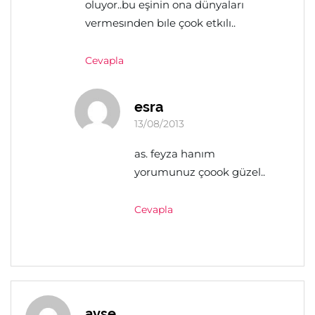
oluyor..bu eşinin ona dünyaları
vermesınden bıle çook etkılı..
Cevapla
esra
13/08/2013
as. feyza hanım
yorumunuz çoook güzel..
Cevapla
ayşe