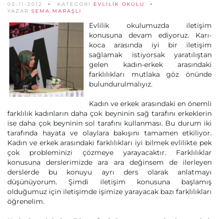
05-11-2012
KATEGORİ
EVLILIK OKULU
YAZAR
SEMA MARAŞLI
Evlilik okulumuzda iletişim
konusuna devam ediyoruz. Karı-
koca arasında iyi bir iletişim
sağlamak istiyorsak yaratılıştan
gelen kadın-erkek arasındaki
farklılıkları mutlaka göz önünde
bulundurulmalıyız.
Kadın ve erkek arasındaki en önemli
farklılık kadınların daha çok beyninin sağ tarafını erkeklerin
ise daha çok beyninin sol tarafını kullanması. Bu durum iki
tarafında hayata ve olaylara bakışını tamamen etkiliyor.
Kadın ve erkek arasındaki farklılıkları iyi bilmek evlilikte pek
çok probleminizi çözmeye yarayacaktır. Farklılıklar
konusuna derslerimizde ara ara değinsem de ilerleyen
derslerde bu konuyu ayrı ders olarak anlatmayı
düşünüyorum. Şimdi iletişim konusuna başlamış
olduğumuz için iletişimde işimize yarayacak bazı farklılıkları
öğrenelim.