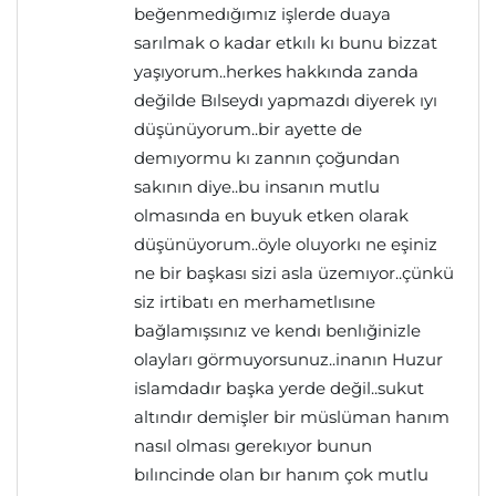
beğenmedığımız işlerde duaya
sarılmak o kadar etkılı kı bunu bizzat
yaşıyorum..herkes hakkında zanda
değilde Bılseydı yapmazdı diyerek ıyı
düşünüyorum..bir ayette de
demıyormu kı zannın çoğundan
sakının diye..bu insanın mutlu
olmasında en buyuk etken olarak
düşünüyorum..öyle oluyorkı ne eşiniz
ne bir başkası sizi asla üzemıyor..çünkü
siz irtibatı en merhametlısıne
bağlamışsınız ve kendı benlığinizle
olayları görmuyorsunuz..inanın Huzur
islamdadır başka yerde değil..sukut
altındır demişler bir müslüman hanım
nasıl olması gerekıyor bunun
bılıncinde olan bır hanım çok mutlu