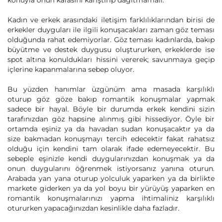
konuyla onun kafasını karıştırıp dağıtmamalı.
Kadın ve erkek arasındaki iletişim farklılıklarından birisi de
erkekler duyguları ile ilgili konuşacakları zaman göz teması
olduğunda rahat edemiyorlar. Göz teması kadınlarda, bakıp
büyütme ve destek duygusu oluştururken, erkeklerde ise
spot altına konuldukları hissini vererek; savunmaya geçip
içlerine kapanmalarına sebep oluyor.
Bu yüzden hanımlar üzgünüm ama masada karşılıklı
oturup göz göze bakıp romantik konuşmalar yapmak
sadece bir hayal. Böyle bir durumda erkek kendini sizin
tarafınızdan göz hapsine alınmış gibi hissediyor. Öyle bir
ortamda eşiniz ya da havadan sudan konuşacaktır ya da
size bakmadan konuşmayı tercih edecektir fakat rahatsız
olduğu için kendini tam olarak ifade edemeyecektir. Bu
sebeple eşinizle kendi duygularınızdan konuşmak ya da
onun duygularını öğrenmek istiyorsanız yanına oturun.
Arabada yan yana oturup yolculuk yaparken ya da birlikte
markete giderken ya da yol boyu bir yürüyüş yaparken en
romantik konuşmalarınızı yapma ihtimaliniz karşılıklı
otururken yapacağınızdan kesinlikle daha fazladır.