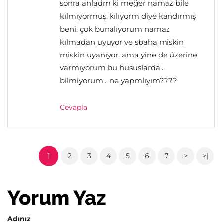
sonra anladm ki meğer namaz bile
kılmıyormuş. kılıyorm diye kandırmış
beni. çok bunalıyorum namaz
kılmadan uyuyor ve sbaha miskin
miskin uyanıyor. ama yine de üzerine
varmıyorum bu hususlarda...
bilmiyorum... ne yapmlıyım????
Cevapla
1
2
3
4
5
6
7
>
>|
Yorum Yaz
Adınız