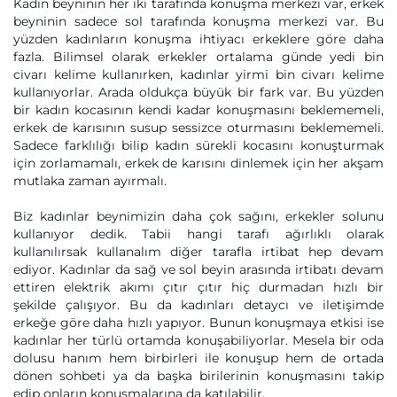
Kadın beyninin her iki tarafında konuşma merkezi var, erkek
beyninin sadece sol tarafında konuşma merkezi var. Bu
yüzden kadınların konuşma ihtiyacı erkeklere göre daha
fazla. Bilimsel olarak erkekler ortalama günde yedi bin
civarı kelime kullanırken, kadınlar yirmi bin civarı kelime
kullanıyorlar. Arada oldukça büyük bir fark var. Bu yüzden
bir kadın kocasının kendi kadar konuşmasını beklememeli,
erkek de karısının susup sessizce oturmasını beklememeli.
Sadece farklılığı bilip kadın sürekli kocasını konuşturmak
için zorlamamalı, erkek de karısını dinlemek için her akşam
mutlaka zaman ayırmalı.
Biz kadınlar beynimizin daha çok sağını, erkekler solunu
kullanıyor dedik. Tabii hangi tarafı ağırlıklı olarak
kullanılırsak kullanalım diğer tarafla irtibat hep devam
ediyor. Kadınlar da sağ ve sol beyin arasında irtibatı devam
ettiren elektrik akımı çıtır çıtır hiç durmadan hızlı bir
şekilde çalışıyor. Bu da kadınları detaycı ve iletişimde
erkeğe göre daha hızlı yapıyor. Bunun konuşmaya etkisi ise
kadınlar her türlü ortamda konuşabiliyorlar. Mesela bir oda
dolusu hanım hem birbirleri ile konuşup hem de ortada
dönen sohbeti ya da başka birilerinin konuşmasını takip
edip onların konuşmalarına da katılabilir.