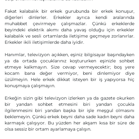
Fakat kalabalık bir erkek gurubunda bir erkek konuşur,
diğerleri dinlerler. Erkekler ayrıca kendi aralarında
muhabbet çevirmeye çalışmazlar. Çünkü erkeklerde
beyindeki elektrik akımı daha yavaş olduğu için erkekler
kalabalık ve sesli ortamlarda iletişime geçmeye zorlanırlar.
Erkekler ikili iletişimlerde daha iyidir.
Hanımlar, televizyon açıkken, eşiniz bilgisayar başındayken
ya da ortada çocuklarınız koştururken eşinizle sohbet
etmeye kalkmayın. Size cevap vermeyecektir; boş yere
kocam bana değer vermiyor, beni dinlemiyor diye
üzülmeyin. Hele erkek dikkat isteyen bir iş yapıyorsa hiç
konuşmaya çalışmayın.
Erkeğin sizin gibi televizyon izlerken ya da gazete okurken
bir yandan sohbet etmesini biri yandan çocukla
ilgilenmesini biri yandan başka bir işle meşgul olmasını
beklemeyin. Çünkü erkek beyni daha sade kadın beyni daha
karmaşık çalışıyor. Bu yüzden her akşam kısa bir süre de
olsa sessiz bir ortam ayarlamaya çalışın.