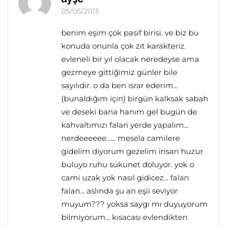
05/05/2013
benim eşim çok pasif birisi. ve biz bu
konuda onunla çok zıt karakteriz.
evleneli bir yıl olacak neredeyse ama
gezmeye gittiğimiz günler bile
sayılıdır. o da ben ısrar ederim...
(bunaldığım için) birgün kalksak sabah
ve deseki bana hanım gel bugün de
kahvaltımızı falan yerde yapalım...
nerdeeeeee...... mesela camilere
gidelim diyorum gezelim insan huzur
buluyo ruhu sükunet doluyor. yok o
cami uzak yok nasıl gidicez... falan
falan... aslında şu an eşii seviyor
muyum??? yoksa saygı mı duyuyorum
bilmiyorum... kısacası evlendikten