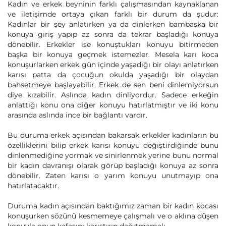
Kadın ve erkek beyninin farklı çalışmasından kaynaklanan
ve iletişimde ortaya çıkan farklı bir durum da şudur:
Kadınlar bir şey anlatırken ya da dinlerken bambaşka bir
konuya giriş yapıp az sonra da tekrar başladığı konuya
dönebilir. Erkekler ise konuştukları konuyu bitirmeden
başka bir konuya geçmek istemezler. Mesela karı koca
konuşurlarken erkek gün içinde yaşadığı bir olayı anlatırken
karısı patta da çocuğun okulda yaşadığı bir olaydan
bahsetmeye başlayabilir. Erkek de sen beni dinlemiyorsun
diye kızabilir. Aslında kadın dinliyordur. Sadece erkeğin
anlattığı konu ona diğer konuyu hatırlatmıştır ve iki konu
arasında aslında ince bir bağlantı vardır.
Bu duruma erkek açısından bakarsak erkekler kadınların bu
özelliklerini bilip erkek karısı konuyu değiştirdiğinde bunu
dinlenmediğine yormak ve sinirlenmek yerine bunu normal
bir kadın davranışı olarak görüp başladığı konuya az sonra
dönebilir. Zaten karısı o yarım konuyu unutmayıp ona
hatırlatacaktır.
Duruma kadın açısından baktığımız zaman bir kadın kocası
konuşurken sözünü kesmemeye çalışmalı ve o aklına düşen