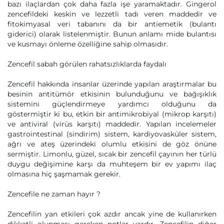
bazı ilaçlardan çok daha fazla işe yaramaktadır. Gingerol
zencefildeki keskin ve lezzetli tadı veren maddedir ve
fitokimyasal veri tabanını da bir antiemetik (bulantı
giderici) olarak listelenmiştir. Bunun anlamı mide bulantısı
ve kusmayı önleme özelliğine sahip olmasıdır.
Zencefil sabah görülen rahatsızlıklarda faydalı
Zencefil hakkında insanlar üzerinde yapılan araştırmalar bu
besinin antitümör etkisinin bulunduğunu ve bağışıklık
sistemini güçlendirmeye yardımcı olduğunu da
göstermiştir ki bu, etkin bir antimikrobiyal (mikrop karşıtı)
ve antiviral (virüs karşıtı) maddedir. Yapılan incelemeler
gastrointestinal (sindirim) sistem, kardiyovasküler sistem,
ağrı ve ateş üzerindeki olumlu etkisini de göz önüne
sermiştir. Limonlu, güzel, sıcak bir zencefil çayının her türlü
duygu değişimine karşı da muhteşem bir ev yapımı ilaç
olmasına hiç şaşmamak gerekir.
Zencefile ne zaman hayır ?
Zencefilin yan etkileri çok azdır ancak yine de kullanırken