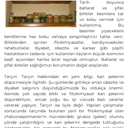
Tarih boyunca
baharat ve şifalı
bitkiler besinlere tat
ve koku vermek için
kullanılmış. Bu
besinler yiyeceklere
kendilerine has koku ve/veya zenginleştirici tatlar verir.
Bitkilerden ayrılan fitokimyasallar, kardiyovasküler
rahatsızlıklar, diyabet, obezite ve kanser gibi çeşitli
hastalıkların tedavisi için kullanılan ilaçların büyük kısmının
keşfi açısından harika birer kaynak olmuştur. Baharat ve
şifalı bitkiler sağlığımızı korumanın doğal araçlarıdır.
Tarçın: Tarçın hakkındaki en yeni bilgi, kan şekerini
düşürmesiyle ilgilidir. Şu günlerde gittikçe artan obezite ve
diyabet salgınını düşündüğümüzde bu oldukça önemli.
Aslında çok sayıda bitki ve fitokimyasal kan şekerini
düşürebiliyor, ancak çoğu bu işi vücuda bazı zararlar
vererek yapıyor. Tarçın ise öyle değil. Yapılan çalışmalar
sonucunda tarçında bulunan yeni bir fitokimyasal olan
chalconepolmerler'in hücrelerdeki glukoz (şeker) olumlu
yönde çalıştırdığını ve kan şekerini dengede tuttuğunu