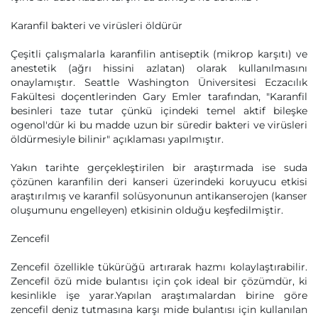
Karanfil bakteri ve virüsleri öldürür
Çeşitli çalışmalarla karanfilin antiseptik (mikrop karşıtı) ve
anestetik (ağrı hissini azlatan) olarak kullanılmasını
onaylamıştır. Seattle Washington Üniversitesi Eczacılık
Fakültesi doçentlerinden Gary Emler tarafından, "Karanfil
besinleri taze tutar çünkü içindeki temel aktif bileşke
ogenol'dür ki bu madde uzun bir süredir bakteri ve virüsleri
öldürmesiyle bilinir" açıklaması yapılmıştır.
Yakın tarihte gerçekleştirilen bir araştırmada ise suda
çözünen karanfilin deri kanseri üzerindeki koruyucu etkisi
araştırılmış ve karanfil solüsyonunun antikanserojen (kanser
oluşumunu engelleyen) etkisinin olduğu keşfedilmiştir.
Zencefil
Zencefil özellikle tükürüğü artırarak hazmı kolaylaştırabilir.
Zencefil özü mide bulantısı için çok ideal bir çözümdür, ki
kesinlikle işe yarar.Yapılan araştımalardan birine göre
zencefil deniz tutmasına karşı mide bulantısı için kullanılan