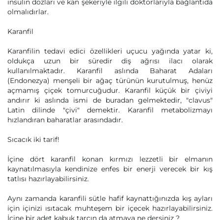
insülin dozları ve kan şekeriyle ilgili doktorlarıyla bağlantıda
olmalıdırlar.
Karanfil
Karanfilin tedavi edici özellikleri uçucu yağında yatar ki,
oldukça uzun bir süredir diş ağrısı ilacı olarak
kullanılmaktadır. Karanfil aslında Baharat Adaları
(Endonezya) menşeli bir ağaç türünün kurutulmuş, henüz
açmamış çiçek tomurcuğudur. Karanfil küçük bir çiviyi
andırır ki aslında ismi de buradan gelmektedir, "clavus"
Latin dilinde "çivi" demektir. Karanfil metabolizmayı
hızlandıran baharatlar arasındadır.
Sıcacık iki tarif!
İçine dört karanfil konan kırmızı lezzetli bir elmanın
kaynatılmasıyla kendinize enfes bir enerji verecek bir kış
tatlısı hazırlayabilirsiniz.
Aynı zamanda karanfili sütle hafif kaynattığınızda kış ayları
için içinizi ısıtacak muhteşem bir içecek hazırlayabilirsiniz.
İçine bir adet kabuk tarçın da atmaya ne dersiniz ?