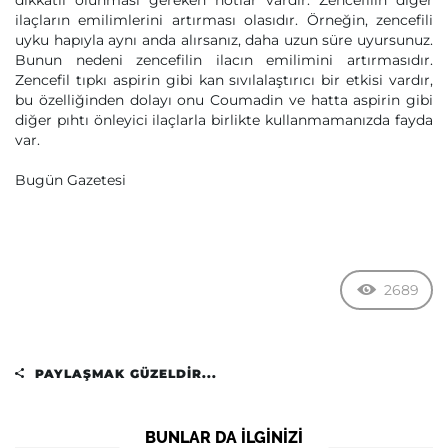
dikkatli olunması gereken notlar vardır. Zencefilin diğer
ilaçların emilimlerini artırması olasıdır. Örneğin, zencefili
uyku hapıyla aynı anda alırsanız, daha uzun süre uyursunuz.
Bunun nedeni zencefilin ilacın emilimini artırmasıdır.
Zencefil tıpkı aspirin gibi kan sıvılalaştırıcı bir etkisi vardır,
bu özelliğinden dolayı onu Coumadin ve hatta aspirin gibi
diğer pıhtı önleyici ilaçlarla birlikte kullanmamanızda fayda
var.
Bugün Gazetesi
2689
PAYLAŞMAK GÜZELDIR...
BUNLAR DA ILGINIZI