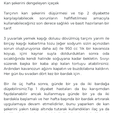
Kan şekerini dengeleyen içeçek
Tarçının kan şekerini düşürmesi ve tip 2 diyabette
karşılaşılabilecek sorunların hafifletilmesi amacıyla
kullanabileceğiniz son derece sağlıklı ve basit hazırlanan bir
tarif:
3 yuvarlak yemek kaşığı dolusu dövülmüş tarçını yarım ile
birçay kaşığı kabartma tozu (eğer sodyum sizin açınızdan
sorun oluşturuyorsa daha az) ile 950 cc 'lik bir kavanoza
koyup, içini kaynar suyla doldurduktan sonra oda
sıcaklığında kendi halinde soğuyana kadar bekletin. Sıvıyı
süzerek başka bir kaba alıp kalan tortuyu atabilirsiniz.
Ardından kavanozun ağzını kapatın ve buzdolabına kaldırın.
Her gün bu sıvadan dört kez bir bardak için .
Bir ile üç hafta sonra, günde bir ya da iki bardağa
düşebilirsiniz.Tip 1 diyabet hastaları da bu karışımdan
faydalanabilir ancak kullanmaya günde bir ya da iki
bardakla başlamalı ve her hafta başında bir bardak artırarak
uygulamaya devam etmelidirler, bunu yaparken de kan
şekerini yakın takip altında tutarak kullandıkları ilaç ya da