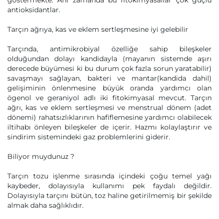
göstermekte. Anı zamanda bu fitokimyasallar çok güçlü
antioksidantlar.
Tarçın ağrıya, kas ve eklem sertleşmesine iyi gelebilir
Tarçında, antimikrobiyal özelliğe sahip bileşkeler
olduğundan dolayı kandidayla (mayanın sistemde aşırı
derecede büyümesi ki bu durum çok fazla sorun yaratabilir)
savaşmayı sağlayan, bakteri ve mantar(kandida dahil)
gelişiminin önlenmesine büyük oranda yardımcı olan
ögenol ve geraniyol adlı iki fitokimyasal mevcut. Tarçın
ağrı, kas ve eklem sertleşmesi ve menstrual dönem (adet
dönemi) rahatsızlıklarının hafiflemesine yardımcı olabilecek
iltihabı önleyen bileşkeler de içerir. Hazmı kolaylaştırır ve
sindirim sistemindeki gaz problemlerini giderir.
Biliyor muydunuz ?
Tarçın tozu işlenme sırasında içindeki çoğu temel yağı
kaybeder, dolayısıyla kullanımı pek faydalı değildir.
Dolayısıyla tarçını bütün, toz haline getirilmemiş bir şekilde
almak daha sağlıklıdır.