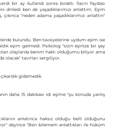
verdi bir ay kullandı sonra bıraktı. İlacın faydası
ni dinledi ben de yaşadıklarımızı anlattım. Eşim
, çıkınca "neden adama yaşadıklarımızı anlattın"
iyelerde bulundu. Ben tavsiyelerine uydum eşim ise
dık eşim gelmedi. Psikolog "sizin eşinize bir şey
olan olaylarda benim haklı olduğumu biliyor ama
 olacak" tavırları sergiliyor.
 çıkardık gidemedik.
nın daha 15 dakikası idi eşime "şu konuda yanlış
tıklarını anlatınca haksız olduğu belli olduğunu
yor" deyince "Ben bilemem anlattıkları ile hüküm