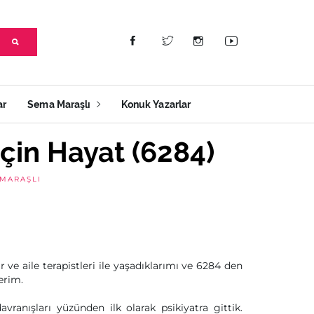
ar
Sema Maraşlı
Konuk Yazarlar
İçin Hayat (6284)
MARAŞLI
r ve aile terapistleri ile yaşadıklarımı ve 6284 den
erim.
vranışları yüzünden ilk olarak psikiyatra gittik.