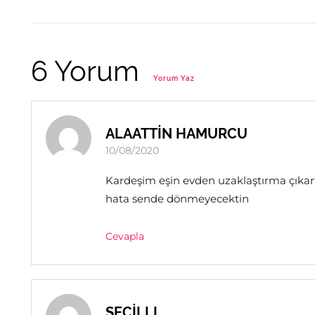
6 Yorum
Yorum Yaz
ALAATTİN HAMURCU
10/08/2020
Kardeşim eşin evden uzaklaştırma çıkart
hata sende dönmeyecektin
Cevapla
SEÇİLLL