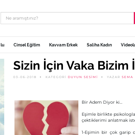
ulu
Cinsel Eğitim
Kavvam Erkek
Saliha Kadın
Videol
Sizin İçin Vaka Bizim 
03-06-2018
KATEGORİ
DUYUN SESIMI
YAZAR
SEMA 
Bir Adem Diyor ki...
Eşimle birlikte psikologla
çektiklerimi anlatmak ist
1-Eşimin bir çok garip da