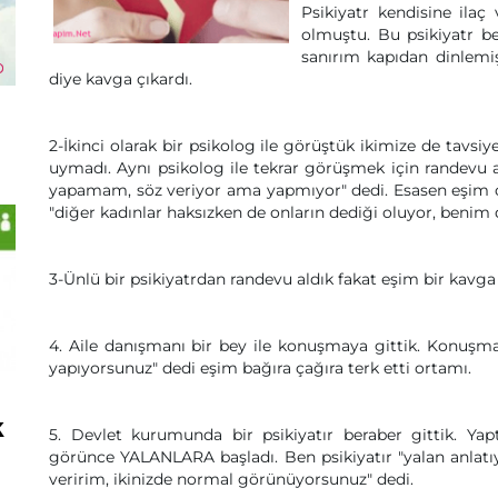
Psikiyatr kendisine ilaç 
olmuştu. Bu psikiyatr be
sanırım kapıdan dinlemiş
diye kavga çıkardı.
2-İkinci olarak bir psikolog ile görüştük ikimize de tavs
uymadı. Aynı psikolog ile tekrar görüşmek için randevu al
yapamam, söz veriyor ama yapmıyor" dedi. Esasen eşim 
"diğer kadınlar haksızken de onların dediği oluyor, benim de
3-Ünlü bir psikiyatrdan randevu aldık fakat eşim bir kavga
4. Aile danışmanı bir bey ile konuşmaya gittik. Konuşma
yapıyorsunuz" dedi eşim bağıra çağıra terk etti ortamı.
k
5. Devlet kurumunda bir psikiyatır beraber gittik. Yap
görünce YALANLARA başladı. Ben psikiyatır "yalan anlatı
veririm, ikinizde normal görünüyorsunuz" dedi.