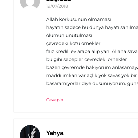
19/07/2018
Allah korkusunun olmaması
hayatın sadece bu dunya hayatı sanılma
ölumun unutulması
çevredekı kotu ornekler
faız kredılı ev araba alıp yanı Allaha sava
bu gıbı sebepler cevredekı ornekler
bazen çevremde bakıyorum anlasamayan k
maddı ımkan var açlık yok savas yok bı
basaramıyorlar dıye dusunuyorum. guna
Cevapla
Yahya