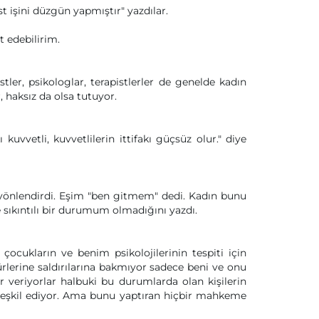
t işini düzgün yapmıştır" yazdılar.
t edebilirim.
stler, psikologlar, terapistlerler de genelde kadın
 haksız da olsa tutuyor.
vvetli, kuvvetlilerin ittifakı güçsüz olur." diye
 yönlendirdi. Eşim "ben gitmem" dedi. Kadın bunu
 sıkıntılı bir durumum olmadığını yazdı.
ocukların ve benim psikolojilerinin tespiti için
ürlerine saldırılarına bakmıyor sadece beni ve onu
or veriyorlar halbuki bu durumlarda olan kişilerin
 teşkil ediyor. Ama bunu yaptıran hiçbir mahkeme