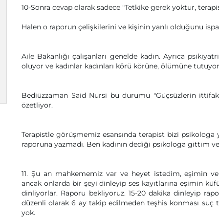
10-Sonra cevap olarak sadece "Tetkike gerek yoktur, terapis
Halen o raporun çelişkilerini ve kişinin yanlı olduğunu ispa
Aile Bakanlığı çalışanları genelde kadın. Ayrıca psikiyatri
oluyor ve kadınlar kadınları körü körüne, ölümüne tutuyor,
Bediüzzaman Said Nursi bu durumu "Güçsüzlerin ittifakı ku
özetliyor.
Terapistle görüşmemiz esansında terapist bizi psikologa
raporuna yazmadı. Ben kadının dediği psikologa gittim ve
11. Şu an mahkememiz var ve heyet istedim, eşimin ve ç
ancak onlarda bir şeyi dinleyip ses kayıtlarına eşimin küf
dinliyorlar. Raporu bekliyoruz. 15-20 dakika dinleyip rap
düzenli olarak 6 ay takip edilmeden teşhis konması suç
yok.