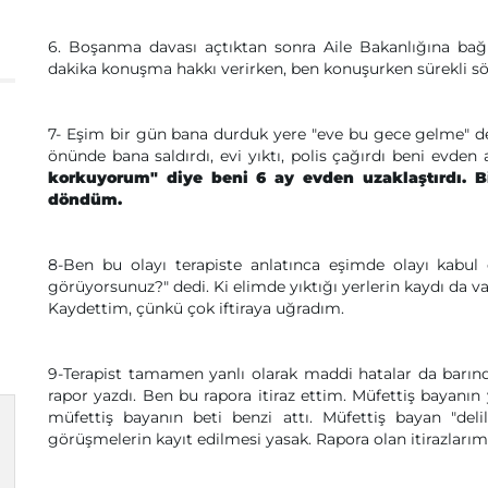
6. Boşanma davası açtıktan sonra Aile Bakanlığına bağlı
dakika konuşma hakkı verirken, ben konuşurken sürekli s
7- Eşim bir gün bana durduk yere "eve bu gece gelme" ded
önünde bana saldırdı, evi yıktı, polis çağırdı beni evden a
korkuyorum" diye beni 6 ay evden uzaklaştırdı. Bi
döndüm.
8-Ben bu olayı terapiste anlatınca eşimde olayı kabul
görüyorsunuz?" dedi. Ki elimde yıktığı yerlerin kaydı da va
Kaydettim, çünkü çok iftiraya uğradım.
9-Terapist tamamen yanlı olarak maddi hatalar da barındı
rapor yazdı. Ben bu rapora itiraz ettim. Müfettiş bayanı
müfettiş bayanın beti benzi attı. Müfettiş bayan "del
görüşmelerin kayıt edilmesi yasak. Rapora olan itirazlarım