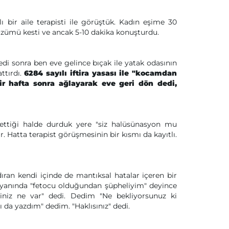
 bir aile terapisti ile görüştük. Kadın eşime 30
özümü kesti ve ancak 5-10 dakika konuşturdu.
i sonra ben eve gelince bıçak ile yatak odasının
ttırdı.
6284 sayılı iftira yasası ile "kocamdan
r hafta sonra ağlayarak eve geri dön dedi,
 ettiği halde durduk yere "siz halüsünasyon mu
r. Hatta terapist görüşmesinin bir kısmı da kayıtlı.
ran kendi içinde de mantıksal hatalar içeren bir
n yanında "fetocu olduğundan şüpheliyim" deyince
iliniz ne var" dedi. Dedim "Ne bekliyorsunuz ki
ı da yazdım" dedim. "Haklısınız" dedi.