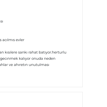
sı
s acılmıs evler
ısılere sankı rahat batıyor.herturlu
r gecınmek kalıyor onuda neden
hlar ve ahıretın unutulması