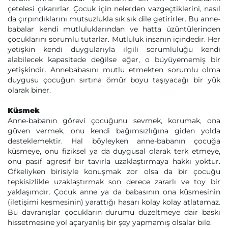
çetelesi çıkarırlar. Çocuk için nelerden vazgeçtiklerini, nasıl
da çırpındıklarını mutsuzlukla sık sık dile getirirler. Bu anne-
babalar kendi mutluluklarından ve hatta üzüntülerinden
çocuklarını sorumlu tutarlar. Mutluluk insanın içindedir. Her
yetişkin kendi duygularıyla ilgili sorumluluğu kendi
alabilecek kapasitede değilse eğer, o büyüyememiş bir
yetişkindir. Annebabasını mutlu etmekten sorumlu olma
duygusu çocuğun sırtına ömür boyu taşıyacağı bir yük
olarak biner.
Küsmek
Anne-babanın görevi çocuğunu sevmek, korumak, ona
güven vermek, onu kendi bağımsızlığına giden yolda
desteklemektir. Hal böyleyken anne-babanın çocuğa
küsmeye, onu fiziksel ya da duygusal olarak terk etmeye,
onu pasif agresif bir tavırla uzaklaştırmaya hakkı yoktur.
Öfkeliyken birisiyle konuşmak zor olsa da bir çocuğu
tepkisizlikle uzaklaştırmak son derece zararlı ve toy bir
yaklaşımdır. Çocuk anne ya da babasının ona küsmesinin
(iletişimi kesmesinin) yarattığı hasarı kolay kolay atlatamaz.
Bu davranışlar çocukların durumu düzeltmeye dair baskı
hissetmesine yol açaryanlış bir şey yapmamış olsalar bile.