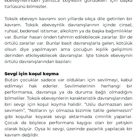
ebeveynlerinden yalnızca böylesini gördükleri için başka
türlüsünü bilmezler.
Toksik ebeveyn kavramı son yıllarda sıkça dile getirilen bir
kavram. Toksik ebeveynlik davranışlarının içinde cinsel,
ruhsal, bedensel istismar, alkolizm ya da başka bağımlılıklar
var. Bunlar hasarı önden tahmin edilebilecek zararlar. Bir de
örtülü zararlar var. Bunlar basit davranışlarla gelen, kötülük
olsun diye yapılmayan ama çocuğun kişilik gelişimini
derinden etkileyebilecek davranışlar. İşte toksik ebeveynin
örtülü davranışlarından bazıları:
Sevgi için koşul koyma
Bütün çocuklar sadece var oldukları için sevilmeyi, kabul
edilmeyi hak ederler. Sevilmelerinin herhangi bir
performansa, davranışa ya da duruma bağlı olmadığını
bilmeliler. Toksik ebeveynlerin karakteristik davranışlarından
biri sevgi için koşul koyma halidir. “Uslu durmazsan seni
sevmem”, “Notların iyi olmazsa bizimle tatile gelemezsin”
gibi koşullar koyarak sevgi aktarmada cimrilik yaparlar.
Çocuk da böylece performans kaygısı olan bir yetişkin
olarak büyür. Oysa ki sevgi, üzerinde pazarlık yapılacak bir
kavram değildir.