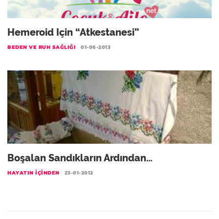
Hemeroid Için “atkestanesi”
BEDEN VE RUH SAĞLIĞI
01-06-2013
Boşalan Sandıkların Ardından…
HAYATIN İÇINDEN
23-01-2012