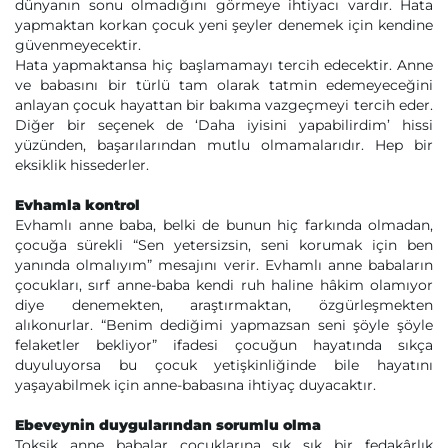
dünyanın sonu olmadığını görmeye ihtiyacı vardır. Hata
yapmaktan korkan çocuk yeni şeyler denemek için kendine
güvenmeyecektir.
Hata yapmaktansa hiç başlamamayı tercih edecektir. Anne
ve babasını bir türlü tam olarak tatmin edemeyeceğini
anlayan çocuk hayattan bir bakıma vazgeçmeyi tercih eder.
Diğer bir seçenek de ‘Daha iyisini yapabilirdim’ hissi
yüzünden, başarılarından mutlu olmamalarıdır. Hep bir
eksiklik hissederler.
Evhamla kontrol
Evhamlı anne baba, belki de bunun hiç farkında olmadan,
çocuğa sürekli “Sen yetersizsin, seni korumak için ben
yanında olmalıyım” mesajını verir. Evhamlı anne babaların
çocukları, sırf anne-baba kendi ruh haline hâkim olamıyor
diye denemekten, araştırmaktan, özgürleşmekten
alıkonurlar. “Benim dediğimi yapmazsan seni şöyle şöyle
felaketler bekliyor” ifadesi çocuğun hayatında sıkça
duyuluyorsa bu çocuk yetişkinliğinde bile hayatını
yaşayabilmek için anne-babasına ihtiyaç duyacaktır.
Ebeveynin duygularından sorumlu olma
Toksik anne babalar çocuklarına sık sık bir fedakârlık