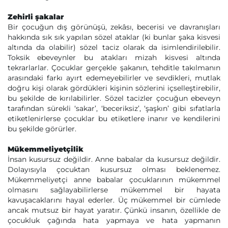
Zehirli şakalar
Bir çocuğun dış görünüşü, zekâsı, becerisi ve davranışları
hakkında sık sık yapılan sözel ataklar (ki bunlar şaka kisvesi
altında da olabilir) sözel taciz olarak da isimlendirilebilir.
Toksik ebeveynler bu atakları mizah kisvesi altında
tekrarlarlar. Çocuklar gerçekle şakanın, tehditle takılmanın
arasındaki farkı ayırt edemeyebilirler ve sevdikleri, mutlak
doğru kişi olarak gördükleri kişinin sözlerini içselleştirebilir,
bu şekilde de kırılabilirler. Sözel tacizler çocuğun ebeveyn
tarafından sürekli ‘sakar’, ‘beceriksiz’, ‘şaşkın’ gibi sıfatlarla
etiketlenirlerse çocuklar bu etiketlere inanır ve kendilerini
bu şekilde görürler.
Mükemmeliyetçilik
İnsan kusursuz değildir. Anne babalar da kusursuz değildir.
Dolayısıyla çocuktan kusursuz olması beklenemez.
Mükemmeliyetçi anne babalar çocuklarının mükemmel
olmasını sağlayabilirlerse mükemmel bir hayata
kavuşacaklarını hayal ederler. Üç mükemmel bir cümlede
ancak mutsuz bir hayat yaratır. Çünkü insanın, özellikle de
çocukluk çağında hata yapmaya ve hata yapmanın